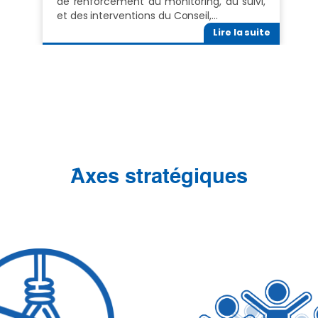
de renforcement du monitoring, du suivi,
et des interventions du Conseil,…
Lire la suite
َAxes stratégiques