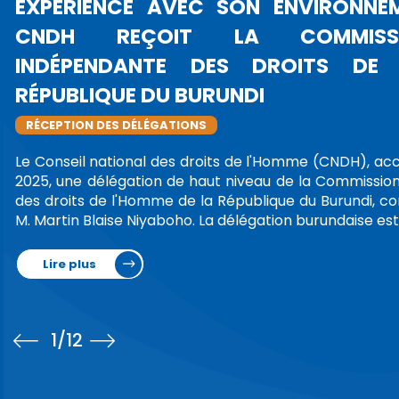
DU 
CON
VIL
PROT
LIBER
La Pr
Bouaya
présid
(CRDH)
d…
Lir
1
/12