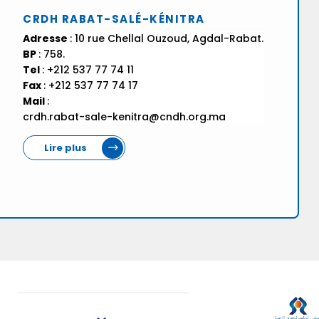
CRDH RABAT-SALÉ-KÉNITRA
Adresse
: 10 rue Chellal Ouzoud, Agdal-Rabat.
BP
: 758.
Tel
: +212 537 77 74 11
Fax
: +212 537 77 74 17
Mail
:
crdh.rabat-sale-kenitra@cndh.org.ma
Lire plus