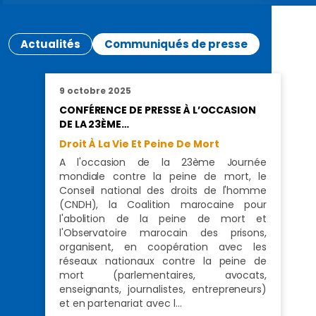
Actualités
Communiqués de presse
9 octobre 2025
CONFÉRENCE DE PRESSE À L’OCCASION
DE LA 23ÈME…
Droit À La Vie Et Peine De Mort
A l'occasion de la 23ème Journée
mondiale contre la peine de mort, le
Conseil national des droits de l'homme
(CNDH), la Coalition marocaine pour
l'abolition de la peine de mort et
l'Observatoire marocain des prisons,
organisent, en coopération avec les
réseaux nationaux contre la peine de
mort (parlementaires, avocats,
enseignants, journalistes, entrepreneurs)
et en partenariat avec l…