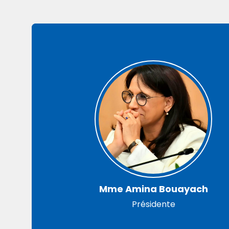
Mme Amina Bouayach
Présidente