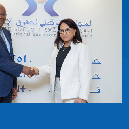
DE L’HOMME
 PLUSIEURS
TION
, Madame Amina
rassemblant les
oits de l’Homme
 Présidence, afin