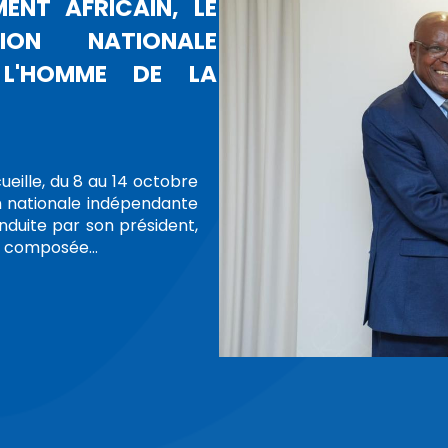
CONSEIL NATIONAL DES DROITS 
CERNANT LES PROTESTATIONS DANS
LES MAROCAINES
ESTATIONS
TÉ D'EXPRESSION, DE RÉUNION, DE MANIFESTATION ET D'ASSOCIA
ésidente du Conseil national des droits de l’Homme
ch a tenu, mercredi 1er octobre 2025, une réunion 
entes et présidents des Commissions régionales des dr
, des directeurs, et des chargés de missions auprès de la
e plus