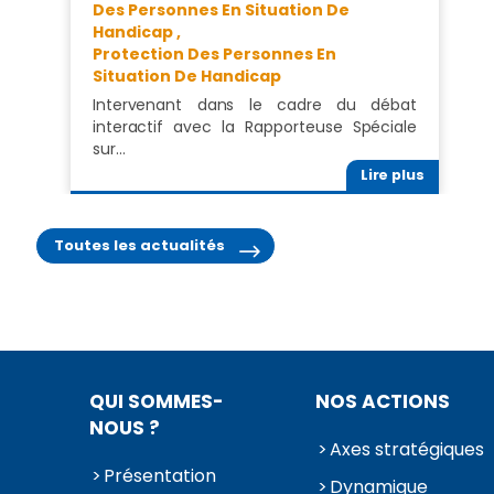
Des Personnes En Situation De
Handicap ,
Protection Des Personnes En
Situation De Handicap
Intervenant dans le cadre du débat
interactif avec la Rapporteuse Spéciale
sur…
Lire plus
Toutes les actualités
QUI SOMMES-
NOS ACTIONS
NOUS ?
Axes stratégiques
Présentation
Dynamique