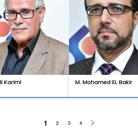
li Karimi
M. Mohamed EL Bakir
1
2
3
4