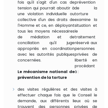
fois qu'il s'agit d'un cas de
prévention
tension qui pourrait aboutir à
de la
une violation individuelle ou
torture
collective d'un des droits de
examine la
l'Homme et ce, en déployant
situation et
tous les moyens nécessaires
le
de médiation et de
traitement
conciliation qu'il juge
réservé aux
appropriés en coordination
personnes
avec les autorités publiques
privées de
concernées.
liberté en
procédant
Le mécanisme national de
à :
prévention de la torture
des visites régulières et des visites à
effectuer chaque fois que le Conseil le
demande, aux différents lieux où se
trouvent des personnes privées de