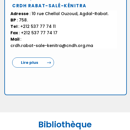
CRDH RABAT-SALÉ-KÉNITRA
Adresse
: 10 rue Chellal Ouzoud, Agdal-Rabat.
BP
: 758.
Tel
: +212 537 77 74 11
Fax
: +212 537 77 74 17
Mail
:
crdh.rabat-sale-kenitra@cndh.org.ma
Lire plus
Bibliothèque