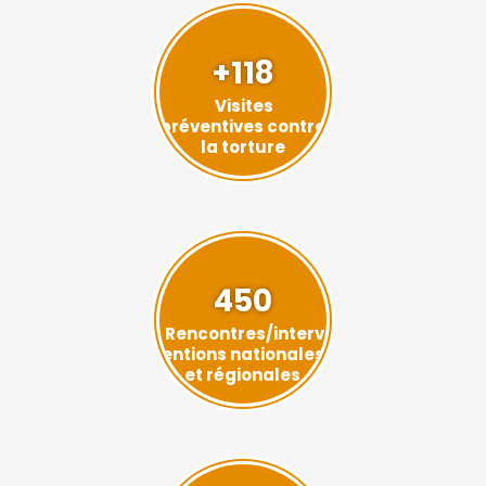
+118
Visites
préventives contre
la torture
450
Rencontres/interv
entions nationales
et régionales