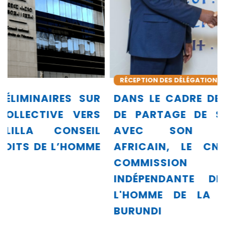
RÉCEPTION DES DÉLÉGATIONS
DANS LE CADRE DE SA DYNAMIQUE
DE PARTAGE DE SON EXPÉRIENCE
AVEC SON ENVIRONNEMENT
AFRICAIN, LE CNDH REÇOIT LA
COMMISSION NATIONALE
INDÉPENDANTE DES DROITS DE
L'HOMME DE LA RÉPUBLIQUE DU
BURUNDI