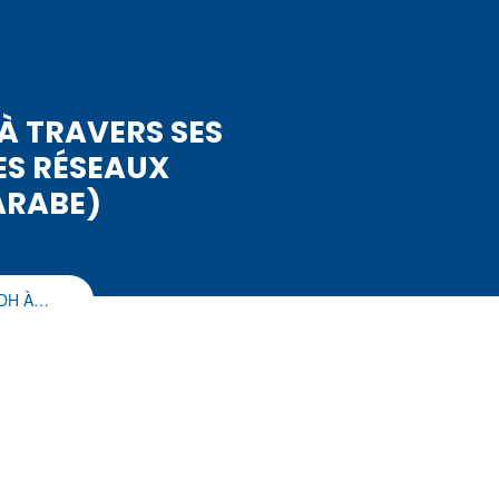
À TRAVERS SES
ES RÉSEAUX
ARABE)
NDH À…