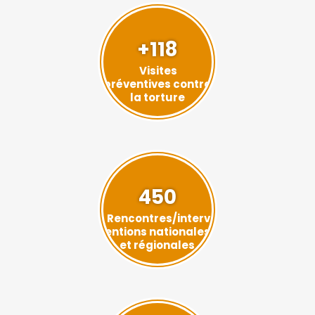
+118
Visites
préventives contre
la torture
450
Rencontres/interv
entions nationales
et régionales