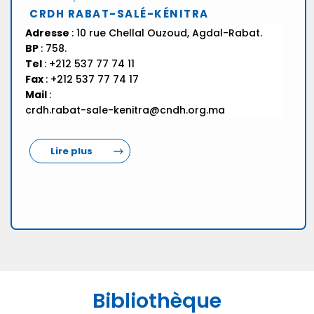
CRDH RABAT-SALÉ-KÉNITRA
Adresse
: 10 rue Chellal Ouzoud, Agdal-Rabat.
BP
: 758.
Tel
: +212 537 77 74 11
Fax
: +212 537 77 74 17
Mail
:
crdh.rabat-sale-kenitra@cndh.org.ma
Lire plus
Bibliothèque