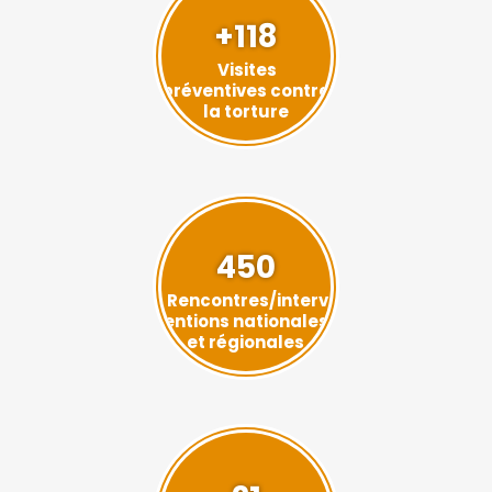
+118
Visites
préventives contre
la torture
450
Rencontres/interv
entions nationales
et régionales