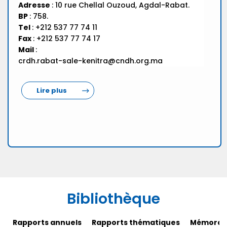
Adresse
: 10 rue Chellal Ouzoud, Agdal-Rabat.
BP
: 758.
Tel
: +212 537 77 74 11
Fax
: +212 537 77 74 17
Mail
:
crdh.rabat-sale-kenitra@cndh.org.ma
Lire plus
Bibliothèque
Rapports annuels
Rapports thématiques
Mémorand