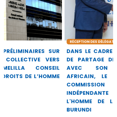
RÉCEPTION DES DÉLÉGATIONS
R
DANS LE CADRE DE SA DYNAMIQUE
S
DE PARTAGE DE SON EXPÉRIENCE
L
AVEC SON ENVIRONNEMENT
E
AFRICAIN, LE CNDH REÇOIT LA
COMMISSION NATIONALE
INDÉPENDANTE DES DROITS DE
L'HOMME DE LA RÉPUBLIQUE DU
BURUNDI