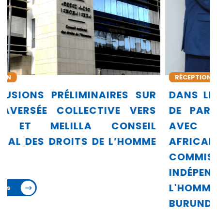
RÉCEPTION DES DÉLÉGATIONS
R
DANS LE CADRE DE SA DYNAMIQUE
S
DE PARTAGE DE SON EXPÉRIENCE
L
AVEC SON ENVIRONNEMENT
E
AFRICAIN, LE CNDH REÇOIT LA
COMMISSION NATIONALE
INDÉPENDANTE DES DROITS DE
L'HOMME DE LA RÉPUBLIQUE DU
BURUNDI