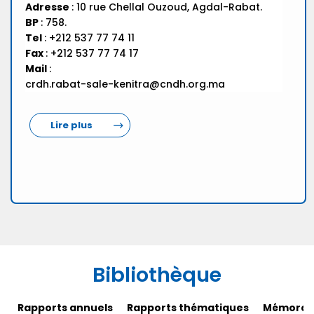
Adresse
: 10 rue Chellal Ouzoud, Agdal-Rabat.
BP
: 758.
Tel
: +212 537 77 74 11
Fax
: +212 537 77 74 17
Mail
:
crdh.rabat-sale-kenitra@cndh.org.ma
Lire plus
Bibliothèque
Rapports annuels
Rapports thématiques
Mémorand