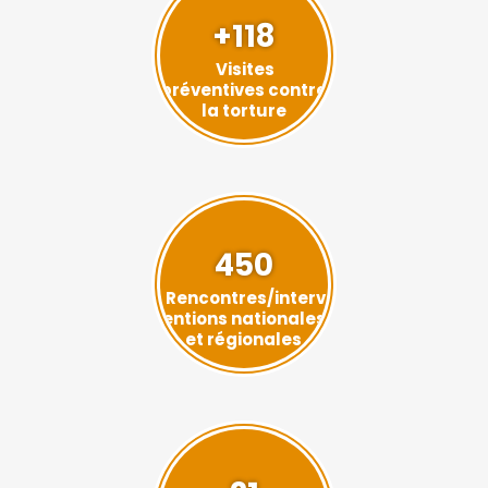
+118
Visites
préventives contre
la torture
450
Rencontres/interv
entions nationales
et régionales