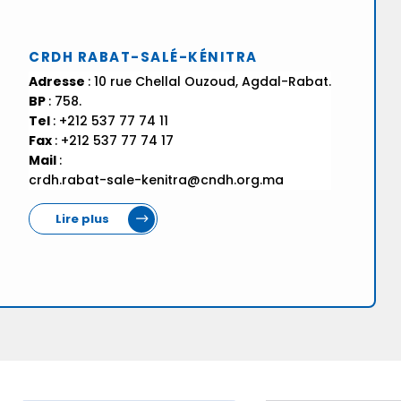
CRDH RABAT-SALÉ-KÉNITRA
Adresse
: 10 rue Chellal Ouzoud, Agdal-Rabat.
BP
: 758.
Tel
: +212 537 77 74 11
Fax
: +212 537 77 74 17
Mail
:
crdh.rabat-sale-kenitra@cndh.org.ma
Lire plus