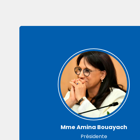
Mme Amina Bouayach
Présidente