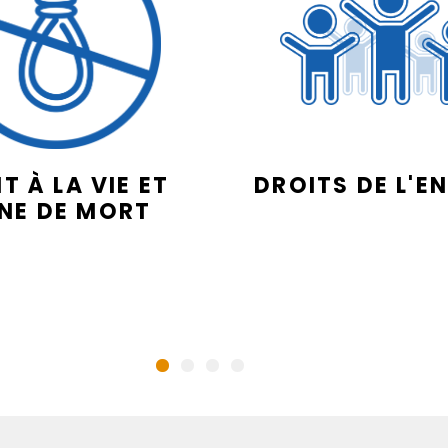
T À LA VIE ET
DROITS DE L'E
INE DE MORT