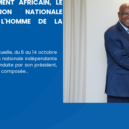
AL DES DROITS DE L’HOMME
OTESTATIONS DANS PLUSIEURS
, DE MANIFESTATION ET D'ASSOCIATION
onal des droits de l’Homme, Madame Amina
octobre 2025, une réunion rassemblant les
ommissions régionales des droits de l’Homme
rgés de missions auprès de la Présidence, afin