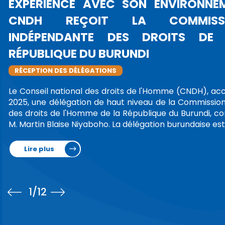
DU CONSEIL NATION
CONCERNANT LES PR
VILLES MAROCAINES
PROTESTATIONS
LIBERTÉ D'EXPRESSION, DE RÉUNION
La Présidente du Conseil nati
Bouayach a tenu, mercredi 1er 
présidentes et présidents des C
(CRDH), des directeurs, et des cha
d…
Lire plus
1
/12