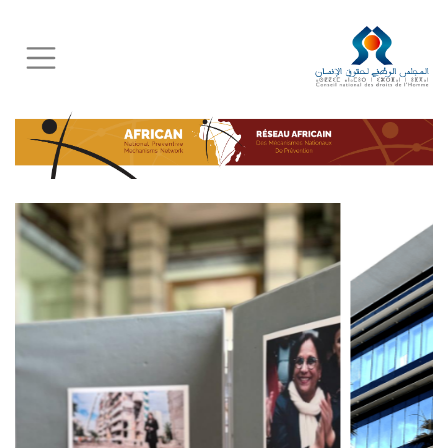
Skip
to
main
content