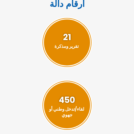
أرقام دالة
21
تقرير ومذكرة
450
لقاء/تدخل وطني أو
جهوي