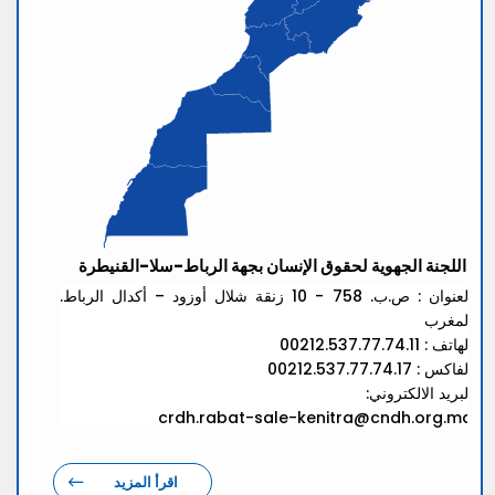
اللجنة الجهوية لحقوق الإنسان بجهة الرباط-سلا-القنيطرة
العنوان : ص.ب. 758 - 10 زنقة شلال أوزود – أكدال الرباط.
المغرب
الهاتف : 00212.537.77.74.11
الفاكس : 00212.537.77.74.17
البريد الالكتروني:
crdh.rabat-sale-kenitra@cndh.org.ma
اقرأ المزيد