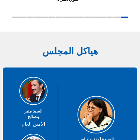
هياكل المجلس
السيد منير
بنصالح
الأمين العام
السيدة آمنة بوعياش