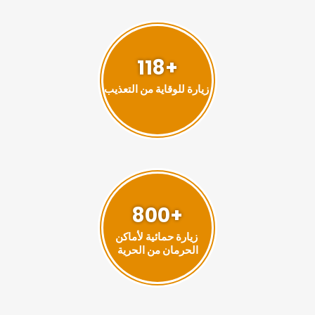
+118
زيارة للوقاية من التعذيب
+800
زيارة حمائية لأماكن
الحرمان من الحرية