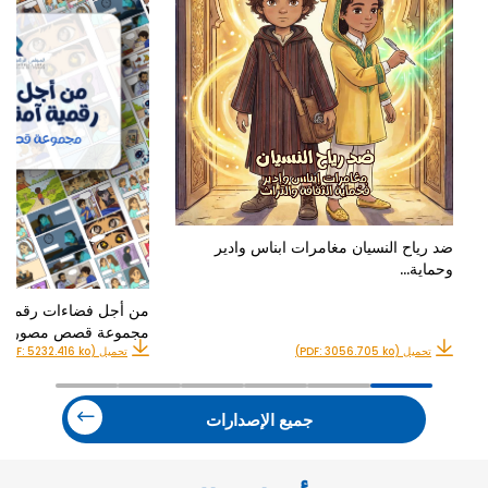
ضد رياح النسيان مغامرات ابناس وادير
وحماية…
من أجل فضاءات رقمية آ
مجموعة قصص مصورة
تحميل (PDF: 3056.705 ko)
تحميل (PDF: 5232.416 ko)
جميع الإصدارات