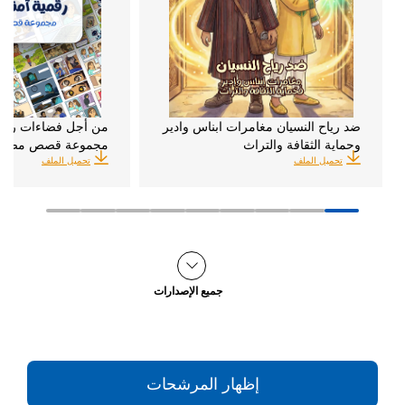
ضد رياح النسيان مغامرات ابناس وادير
من أجل فضاءات رقمية
وحماية الثقافة والتراث
مجموعة قصص مصور
تحميل الملف
تحميل الملف
جميع الإصدارات
إظهار المرشحات