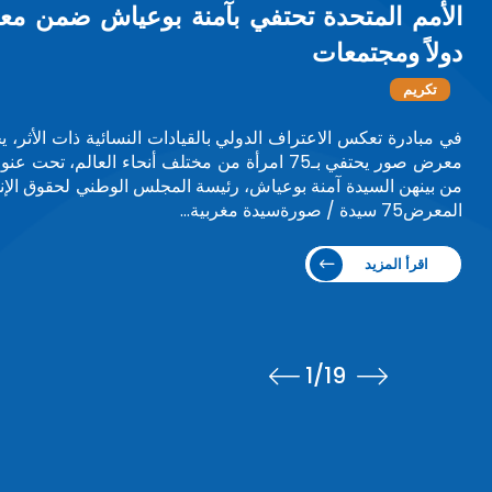
"إفريقيا” تكرم بوعياش تقديراً لريادتها في
تكريم
تكريم حافل حظيت به السيدة آمنة بوعياش، بعد نهاية ولايتها
كيغالي.وجاء هذا التكريم خلال أشغال المؤتمر السنوي الر
والجمعية العامة للشبكة…
اقرأ المزيد
1
/19