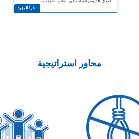
أعرق الديمقراطيات في العالم، شددت…
اقرأ المزيد
محاور استراتيجية