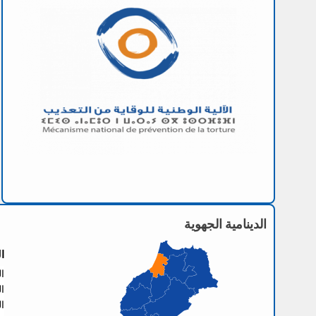
الدينامية الجهوية
ا
العنو
الها
الفا