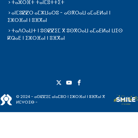
ⵜⴰⵣⵔⴼⵜ ⵜⴰⵏⵎⵓⵜⵜⵉⵜ
ⴰⵏⵎⵓⵇⵇⵔ ⴰⵎⵣⵡⴰⵔⵓ - ⴰⵙⴳⵔⴰⵡ ⴰⵎⴰⴹⵍⴰⵏ ⵏ
ⵉⵣⵔⴼⴰⵏ ⵏ ⵓⴼⴳⴰⵏ
ⵜⴰⴷⵔⴰⵡⵜ ⵏ ⵓⵙⵇⵇⵉⵎ ⴳ ⵓⵙⴳⵔⴰⵡ ⴰⵎⴰⴹⵍⴰⵏ ⵡⵉⵙ
ⴽⵕⴰⴹ ⵏ ⵉⵣⵔⴼⴰⵏ ⵏ ⵓⴼⴳⴰⵏ
© 2024 - ⴰⵙⵇⵇⵉⵎ ⴰⵏⴰⵎⵓⵔ ⵏ ⵉⵣⵔⴼⴰⵏ ⵏ ⵓⴼⴳⴰⵏ ⴳ
ⵍⵎⵖⵔⵉⴱ -