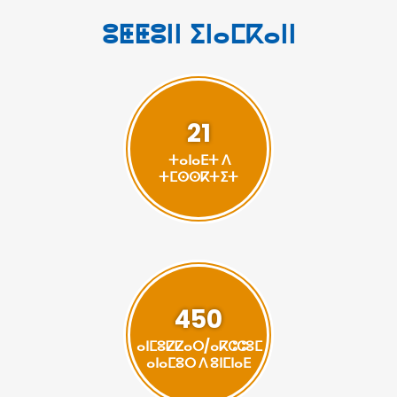
ⵓⵟⵟⵓⵏⵏ ⵉⵏⴰⵎⴽⴰⵏⵏ
21
ⵜⴰⵏⴰⴹⵜ ⴷ
ⵜⵎⵙⵙⴽⵜⵉⵜ
450
ⴰⵏⵎⵓⵇⵇⴰⵔ/ⴰⴽⵛⵛⵓⵎ
ⴰⵏⴰⵎⵓⵔ ⴷ ⵓⵏⵎⵏⴰⴹ