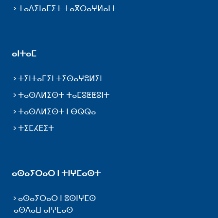
ⵜⴰⴷⵉⵏⴰⵎⵉⵜ ⵜⴰⴳⵔⴰⵖⵍⴰⵏⵜ
ⴰⵏⵜⴰⵎ
ⵜⵉⵏⵜⴰⵎⵉⵏ ⵜⵉⵙⴰⵖⵓⵍⵉⵏ
ⵜⴰⵙⴷⵍⵉⵙⵜ ⵜⴰⵎⵓⵟⵟⵓⵏⵜ
ⵜⴰⵙⴷⵍⵉⵙⵜ ⵏ ⴱⵕⵕⴰ
ⵜⵉⵎⵃⴹⵉⵜ
ⴰⵙⴰⵢⵔⴰⵔ ⵏ ⵜⵏⵖⵎⴰⵙⵜ
ⴰⵙⴰⵢⵔⴰⵔ ⵏ ⵓⵙⵏⵖⵎⵙ
ⴰⵙⴷⴰⵡ ⴰⵏⵖⵎⴰⵙ