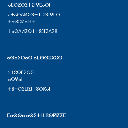
ⴰⵎⵙⵇⵙⵉ ⵏ ⵉⵏⵖⵎⴰⵙⵏ
ⵜⴰⵙⴷⵍⵉⵙⵜ ⵏ ⵓⵙⵏⵖⵎⵙ
ⵜⴰⵙⵓⵍⴰⴼⵜ
ⵜⴰⵙⴷⵍⵉⵙⵜ ⵏ ⵓⴼⵉⴷⵢⵓ
ⴰⵙⴰⵢⵔⴰⵔ ⴰⵎⵙⵙⵓⴳⵓⵔ
ⵜⵓⵙⵎⵉⵔⵉⵏ
ⴰⵙⵖⴰⵏ
ⵜⵓⵜⵔⵉⵡⵉⵏ ⵏ ⵓⵙⴽⴰⵏ
ⵎⴰⵕⵕⴰ ⴰⵙⵉⵜⵏ ⵏ ⵓⵙⵇⵇⵉⵎ