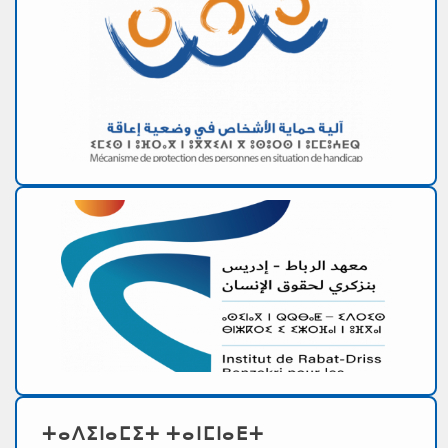
ⵜⴰⴷⵉⵏⴰⵎⵉⵜ ⵜⴰⵏⵎⵏⴰⴹⵜ