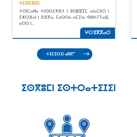
ⵜⵎⵙⵎⵓⵏⵉⵏ
ⵜⵙⵏⵎⴰⵍⴰ ⵜⵏⵙⵙⵉⵅⴼⵜ ⵏ ⵓⵙⵇⵇⵉⵎ ⴰⵏⴰⵎⵓⵔ ⵏ
ⵉⵣⵔⴼⴰⵏ ⵏ ⵓⴼⴳⴰ, ⵎⴰⵙⵙⴰ ⴰⵎⵉⵏⴰ ⴱⵓⵄⵢⵢⴰⵛ,
ⴰⵙⵙ ⵏ…
ⵖⵔ ⵓⴳⴳⴰⵔ
ⵜⵉⵎⵉⵔⵉⵏ ⴰⴽⴽⵯ
ⵉⵙⴳⵓⵎⵏ ⵉⵙⵜⵔⴰⵜⵉⵊⵉⵏ