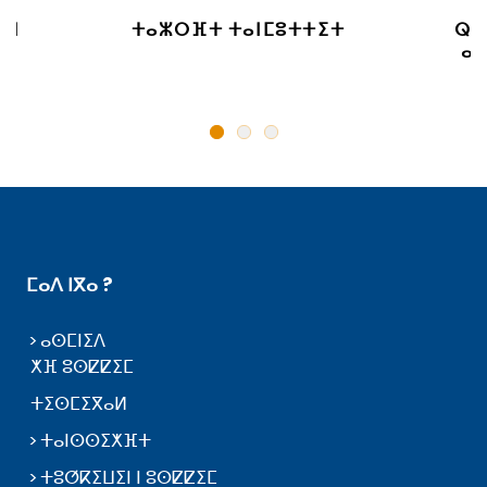
 ⵏ
ⵜⴰⵣⵔⴼⵜ ⵜⴰⵏⵎⵓⵜⵜⵉⵜ
ⵕⵕ
ⴰⵙ
ⵎⴰⴷ ⵏⴳⴰ ?
ⴰⵙⵎⵏⵉⴷ
ⵅⴼ ⵓⵙⵇⵇⵉⵎ
ⵜⵉⵙⵎⵉⴳⴰⵍ
ⵜⴰⵏⵙⵙⵉⵅⴼⵜ
ⵜⵓⵚⴽⵉⵡⵉⵏ ⵏ ⵓⵙⵇⵇⵉⵎ