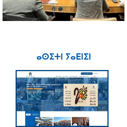
ⴰⵙⵉⵜⵏ ⵢⴰⴹⵏⵉⵏ