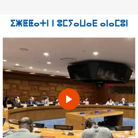
ⵉⵥⵟⵟⴰⵜⵏ ⵏ ⵓⵎⵢⴰⵡⴰⴹ ⴰⵏⴰⵎⵓⵏ