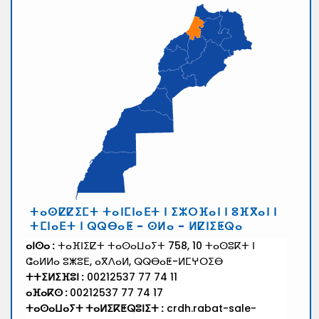
ⵜⴰⵙⵇⵇⵉⵎⵜ ⵜⴰⵏⵎⵏⴰⴹⵜ ⵏ ⵉⵣⵔⴼⴰⵏ ⵏ ⵓⴼⴳⴰⵏ ⵏ
ⵜⵎⵏⴰⴹⵜ ⵏ ⵕⵕⴱⴰⵟ - ⵙⵍⴰ - ⵍⵇⵏⵉⵟⵕⴰ
ⴰⵏⵙⴰ :
ⵜⴰⴼⵏⵉⵇⵜ ⵜⴰⵙⴰⵡⴰⵢⵜ 758, 10 ⵜⴰⵙⵓⴽⵜ ⵏ
ⵛⴰⵍⵍⴰ ⵓⵥⵓⴹ, ⴰⴳⴷⴰⵍ, ⵕⵕⴱⴰⵟ-ⵍⵎⵖⵔⵉⴱ
ⵜⵜⵉⵍⵉⴼⵓⵏ :
00212537 77 74 11
ⴰⴼⴰⴽⵙ :
00212537 77 74 17
ⵜⴰⵙⴰⵡⴰⵢⵜ ⵜⴰⵍⵉⴽⵟⵕⵓⵏⵉⵜ :
crdh.rabat-sale-