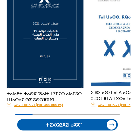
ⵉⵏⵥⵉ ⴰⵙⵉⵎⴰⵏ ⴷ ⴰⵔⴰⵡ
ⵜⴰⵏⴰⴹⵜ ⵜⴰⵙⴳⵯⵙⴰⵏⵜ ⵏ ⵉⵎⵉⵙ ⴰⵏⴰⵎⵓⵔ
ⵓⵣⵔⵉⴼⵏ ⴷ ⵉⴳⵔⴰⵡⴰⵏⵏ
ⵏ ⵡⴰⵔⴰⵢ ⵙⴳ ⵓⵙⵔⴼⵓⴼⵏ…
ⴰⴳⴰⵎ ⵏ ⵓⵙⴷⴰⵡ (PDF: 499.009 ko)
ⴰⴳⴰⵎ ⵏ ⵓⵙⴷⴰⵡ (PDF: 703
ⵜⵉⵥⵕⵉⴳⵉⵏ ⴰⴽⴽⵯ