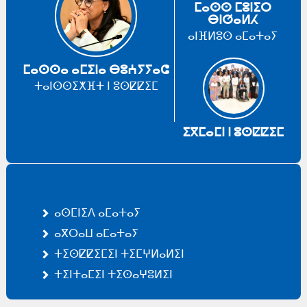
ⵎⴰⵙⵙ ⵎⵓⵏⵉⵔ
ⴱⵏⵚⴰⵍⵃ
ⴰⵏⴼⵍⵓⵙ ⴰⵎⴰⵜⴰⵢ
ⵎⴰⵙⵙⴰ ⴰⵎⵉⵏⴰ ⴱⵓⵄⵢⵢⴰⵛ
ⵜⴰⵏⵙⵙⵉⵅⴼⵜ ⵏ ⵓⵙⵇⵇⵉⵎ
ⵉⴳⵎⴰⵎⵏ ⵏ ⵓⵙⵇⵇⵉⵎ
ⴰⵙⵎⵏⵉⴷ ⴰⵎⴰⵜⴰⵢ
ⴰⴳⵔⴰⵡ ⴰⵎⴰⵜⴰⵢ
ⵜⵉⵙⵇⵇⵉⵎⵉⵏ ⵜⵉⵎⵖⵍⴰⵍⵉⵏ
ⵜⵉⵏⵜⴰⵎⵉⵏ ⵜⵉⵙⴰⵖⵓⵍⵉⵏ