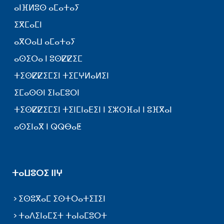
ⴰⵏⴼⵍⵓⵙ ⴰⵎⴰⵜⴰⵢ
ⵉⴳⵎⴰⵎⵏ
ⴰⴳⵔⴰⵡ ⴰⵎⴰⵜⴰⵢ
ⴰⵙⵉⵔⴰ ⵏ ⵓⵙⵇⵇⵉⵎ
ⵜⵉⵙⵇⵇⵉⵎⵉⵏ ⵜⵉⵎⵖⵍⴰⵍⵉⵏ
ⵉⵎⴰⵙⵙⵏ ⵉⵏⴰⵎⵓⵔⵏ
ⵜⵉⵙⵇⵇⵉⵎⵉⵏ ⵜⵉⵏⵎⵏⴰⴹⵉⵏ ⵏ ⵉⵣⵔⴼⴰⵏ ⵏ ⵓⴼⴳⴰⵏ
ⴰⵙⵉⵏⴰⴳ ⵏ ⵕⵕⴱⴰⵟ
ⵜⴰⵡⵓⵔⵉ ⵏⵏⵖ
ⵉⵙⵓⴳⴰⵎ ⵉⵙⵜⵔⴰⵜⵉⵊⵉⵏ
ⵜⴰⴷⵉⵏⴰⵎⵉⵜ ⵜⴰⵏⴰⵎⵓⵔⵜ