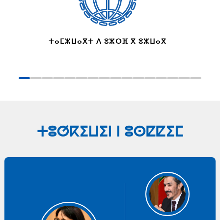
ⵜⴰⵎⵣⵡⴰⴳⵜ ⴷ ⵓⵣⵔⴼ ⴳ ⵓⵣⵡⴰⴳ
ⵜⵓⵚⴽⵉⵡⵉⵏ ⵏ ⵓⵙⵇⵇⵉⵎ