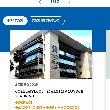
1
/15
ⵜⵉⵎⵉⵔⵉⵏ
ⵉⵙⵉⵡⴹⵏ ⵉⵏⵖⵎⴰⵙⵏ
2 ⴽⵟⵓⴱⵕ 2025
ⴰⵙⵉⵡⴹ ⴰⵏⵖⵎⴰⵙ : ⵜⵉⵢⴰⴼⵓⵜⵉⵏ ⴷ ⵉⵙⵖⵍⴰⴼ
ⵉⵎⵣⵡⵓⵔⴰ ⵏ…
ⵜⵉⵙⴽⴰⵏⵉⵏ ,
ⵜⴰⴷⵔⴼⵉ ⵏ ⵓⵡⵏⵏⵉ ⴷ ⵜⵙⴽⴰⵏⵜ ⴷ ⵓⵙⵔⵓⵙ ⵏ