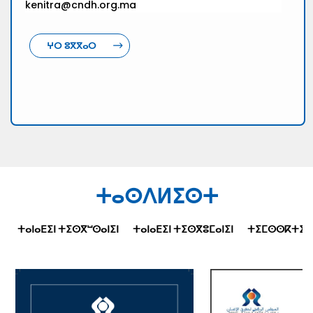
kenitra@cndh.org.ma
ⵖⵔ ⵓⴳⴳⴰⵔ
ⵜⴰⵙⴷⵍⵉⵙⵜ
ⵜⴰⵏⴰⴹⵉⵏ ⵜⵉⵙⴳⵯⵙⴰⵏⵉⵏ
ⵜⴰⵏⴰⴹⵉⵏ ⵜⵉⵙⴳⵓⵎⴰⵏⵉⵏ
ⵜⵉⵎⵙⵙⴽⵜⵉⵜⵉⵏ