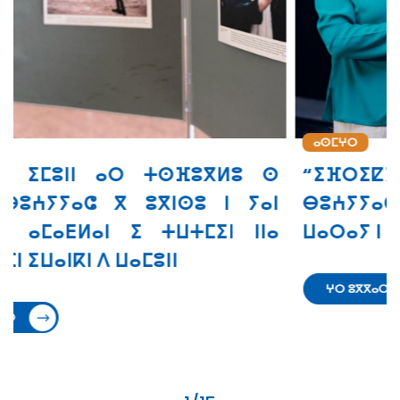
ⴰⵙⵎⵖⵔ
ⵙ
“ⵉⴼⵔⵉⵇⵢⴰ” ⴰⵔ ⵜⵙⵙⵎⵖⵓⵔ
ⵏ
ⴱⵓⵄⵢⵢⴰⵛ ⵙ ⵜⵓⵙⵏⵜ ⵉ ⵜⵣⵡⵉⵔⵜ ⵏⵏⵙ ⴳ
ⴰ
ⵡⴰⵔⴰⵢ ⵏ ⵓⵙⵔⴼⵓⴼⵏ
ⵖⵔ ⵓⴳⴳⴰⵔ