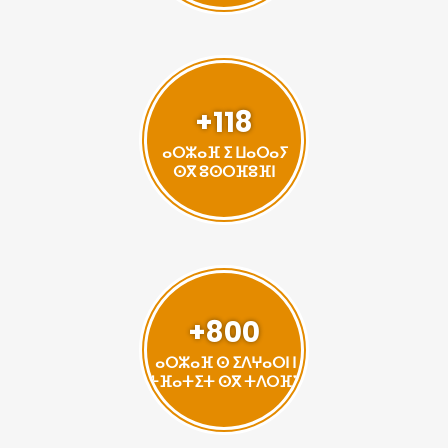
+118
ⴰⵔⵣⴰⴼ ⵉ ⵡⴰⵔⴰⵢ
ⵙⴳ ⵓⵙⵔⴼⵓⴼⵏ
+800
ⴰⵔⵣⴰⴼ ⵙ ⵉⴷⵖⴰⵔⵏ ⵏ
ⵜⴼⴰⵜⵉⵜ ⵙⴳ ⵜⴷⵔⴼⵉ