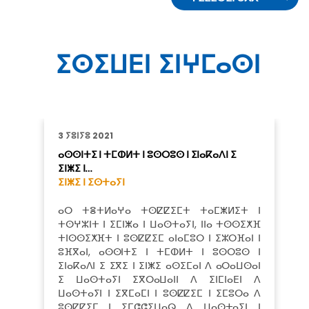
ⵉⵙⵉⵡⴹⵏ ⵉⵏⵖⵎⴰⵙⵏ
3 ⵢⵓⵏⵢⵓ 2021
ⴰⵙⵙⵏⵜⵉ ⵏ ⵜⵎⵀⵍⵜ ⵏ ⵓⵙⵔⵓⵙ ⵏ ⵉⵏⴰⴽⴰⴷⵏ ⵉ
ⵉⵏⵥⵉ ⵏ…
ⵉⵏⵥⵉ ⵏ ⵉⵙⵜⴰⵢⵏ
ⴰⵔ ⵜⴻⵜⵍⴰⵖⴰ ⵜⵙⵇⵇⵉⵎⵜ ⵜⴰⵎⵥⵍⵉⵜ ⵏ
ⵜⵙⵖⵣⵏⵜ ⵏ ⵉⵎⵏⵥⴰ ⵏ ⵡⴰⵙⵜⴰⵢⵏ, ⵏⵏⴰ ⵜⵙⵙⵉⵅⴼ
ⵜⵏⵙⵙⵉⵅⴼⵜ ⵏ ⵓⵙⵇⵇⵉⵎ ⴰⵏⴰⵎⵓⵔ ⵏ ⵉⵣⵔⴼⴰⵏ ⵏ
ⵓⴼⴳⴰⵏ, ⴰⵙⵙⵏⵜⵉ ⵏ ⵜⵎⵀⵍⵜ ⵏ ⵓⵙⵔⵓⵙ ⵏ
ⵉⵏⴰⴽⴰⴷⵏ ⵉ ⵉⴳⵉ ⵏ ⵉⵏⵥⵉ ⴰⵙⵉⵎⴰⵏ ⴷ ⴰⵔⴰⵡⵙⴰⵏ
ⵉ ⵡⴰⵙⵜⴰⵢⵏ ⵉⴳⵔⴰⵡⴰⵏⵏ ⴷ ⵉⵏⵎⵏⴰⴹⵏ ⴷ
ⵡⴰⵙⵜⴰⵢⵏ ⵏ ⵉⴳⵎⴰⵎⵏ ⵏ ⵓⵙⵇⵇⵉⵎ ⵏ ⵉⵎⵓⵔⴰ ⴷ
ⵓⵙⵇⵇⵉⵎ ⵏ ⵉⵎⵛⵛⵉⵡⴰⵕ ⴷ ⵡⴰⵙⵜⴰⵢⵏ ⵏ