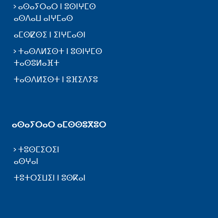
ⴰⵙⴰⵢⵔⴰⵔ ⵏ ⵓⵙⵏⵖⵎⵙ
ⴰⵙⴷⴰⵡ ⴰⵏⵖⵎⴰⵙ
ⴰⵎⵙⵇⵙⵉ ⵏ ⵉⵏⵖⵎⴰⵙⵏ
ⵜⴰⵙⴷⵍⵉⵙⵜ ⵏ ⵓⵙⵏⵖⵎⵙ
ⵜⴰⵙⵓⵍⴰⴼⵜ
ⵜⴰⵙⴷⵍⵉⵙⵜ ⵏ ⵓⴼⵉⴷⵢⵓ
ⴰⵙⴰⵢⵔⴰⵔ ⴰⵎⵙⵙⵓⴳⵓⵔ
ⵜⵓⵙⵎⵉⵔⵉⵏ
ⴰⵙⵖⴰⵏ
ⵜⵓⵜⵔⵉⵡⵉⵏ ⵏ ⵓⵙⴽⴰⵏ