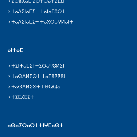
ⵉⵙⵓⴳⴰⵎ ⵉⵙⵜⵔⴰⵜⵉⵊⵉⵏ
ⵜⴰⴷⵉⵏⴰⵎⵉⵜ ⵜⴰⵏⴰⵎⵓⵔⵜ
ⵜⴰⴷⵉⵏⴰⵎⵉⵜ ⵜⴰⴳⵔⴰⵖⵍⴰⵏⵜ
ⴰⵏⵜⴰⵎ
ⵜⵉⵏⵜⴰⵎⵉⵏ ⵜⵉⵙⴰⵖⵓⵍⵉⵏ
ⵜⴰⵙⴷⵍⵉⵙⵜ ⵜⴰⵎⵓⵟⵟⵓⵏⵜ
ⵜⴰⵙⴷⵍⵉⵙⵜ ⵏ ⴱⵕⵕⴰ
ⵜⵉⵎⵃⴹⵉⵜ
ⴰⵙⴰⵢⵔⴰⵔ ⵏ ⵜⵏⵖⵎⴰⵙⵜ