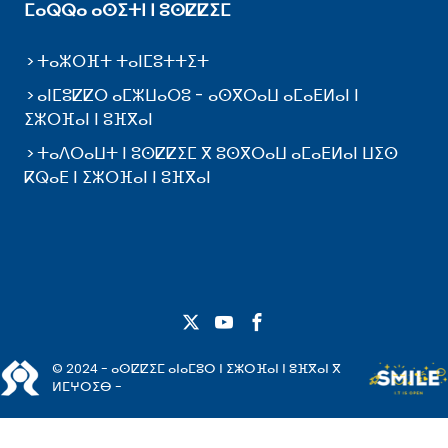
ⵎⴰⵕⵕⴰ ⴰⵙⵉⵜⵏ ⵏ ⵓⵙⵇⵇⵉⵎ
ⵜⴰⵣⵔⴼⵜ ⵜⴰⵏⵎⵓⵜⵜⵉⵜ
ⴰⵏⵎⵓⵇⵇⵔ ⴰⵎⵣⵡⴰⵔⵓ - ⴰⵙⴳⵔⴰⵡ ⴰⵎⴰⴹⵍⴰⵏ ⵏ
ⵉⵣⵔⴼⴰⵏ ⵏ ⵓⴼⴳⴰⵏ
ⵜⴰⴷⵔⴰⵡⵜ ⵏ ⵓⵙⵇⵇⵉⵎ ⴳ ⵓⵙⴳⵔⴰⵡ ⴰⵎⴰⴹⵍⴰⵏ ⵡⵉⵙ
ⴽⵕⴰⴹ ⵏ ⵉⵣⵔⴼⴰⵏ ⵏ ⵓⴼⴳⴰⵏ
© 2024 - ⴰⵙⵇⵇⵉⵎ ⴰⵏⴰⵎⵓⵔ ⵏ ⵉⵣⵔⴼⴰⵏ ⵏ ⵓⴼⴳⴰⵏ ⴳ
ⵍⵎⵖⵔⵉⴱ -