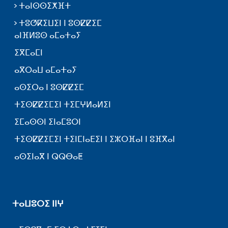
ⵜⴰⵏⵙⵙⵉⵅⴼⵜ
ⵜⵓⵚⴽⵉⵡⵉⵏ ⵏ ⵓⵙⵇⵇⵉⵎ
ⴰⵏⴼⵍⵓⵙ ⴰⵎⴰⵜⴰⵢ
ⵉⴳⵎⴰⵎⵏ
ⴰⴳⵔⴰⵡ ⴰⵎⴰⵜⴰⵢ
ⴰⵙⵉⵔⴰ ⵏ ⵓⵙⵇⵇⵉⵎ
ⵜⵉⵙⵇⵇⵉⵎⵉⵏ ⵜⵉⵎⵖⵍⴰⵍⵉⵏ
ⵉⵎⴰⵙⵙⵏ ⵉⵏⴰⵎⵓⵔⵏ
ⵜⵉⵙⵇⵇⵉⵎⵉⵏ ⵜⵉⵏⵎⵏⴰⴹⵉⵏ ⵏ ⵉⵣⵔⴼⴰⵏ ⵏ ⵓⴼⴳⴰⵏ
ⴰⵙⵉⵏⴰⴳ ⵏ ⵕⵕⴱⴰⵟ
ⵜⴰⵡⵓⵔⵉ ⵏⵏⵖ