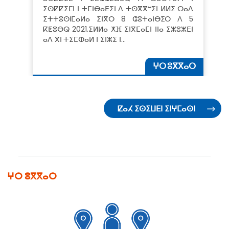
ⵉⵙⵇⵇⵉⵎⵏ ⵏ ⵜⵎⵏⴱⴰⴹⵉⵏ ⴷ ⵜⵙⴳⴳⵯⵉⵏ ⵍⵍⵉ ⵔⴰⴷ
ⵉⵜⵜⵓⵙⵏⵎⴰⵍⴰ ⵉⵏⴳⵔ 8 ⵛⵓⵜⴰⵏⴱⵉⵔ ⴷ 5
ⴽⵟⵓⴱⵕ 2021.ⵉⵍⵍⴰ ⵅⴼ ⵉⵏⴳⵎⴰⵎⵏ ⵏⵏⴰ ⵉⵥⵓⵥⴹⵏ
ⴰⴷ ⴳⵏ ⵜⵉⵎⵀⴰⵍ ⵏ ⵉⵏⵥⵉ ⵏ…
ⵖⵔ ⵓⴳⴳⴰⵔ
ⵇⴰⵃ ⵉⵙⵉⵡⴹⵏ ⵉⵏⵖⵎⴰⵙⵏ
ⵖⵔ ⵓⴳⴳⴰⵔ