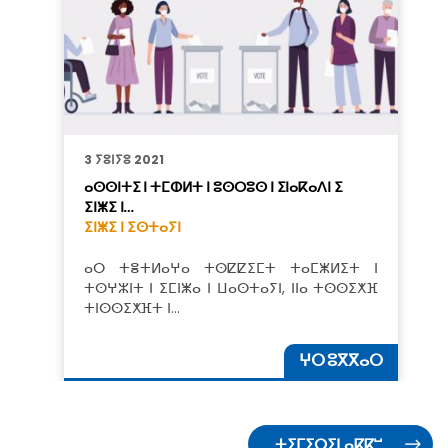
3 ⵢⵓⵏⵢⵓ 2021
ⴰⵙⵙⵏⵜⵉ ⵏ ⵜⵎⵀⵍⵜ ⵏ ⵓⵙⵔⵓⵙ ⵏ ⵉⵏⴰⴽⴰⴷⵏ ⵉ
ⵉⵏⵥⵉ ⵏ…
ⵉⵏⵥⵉ ⵏ ⵉⵙⵜⴰⵢⵏ
ⴰⵔ ⵜⴻⵜⵍⴰⵖⴰ ⵜⵙⵇⵇⵉⵎⵜ ⵜⴰⵎⵥⵍⵉⵜ ⵏ
ⵜⵙⵖⵣⵏⵜ ⵏ ⵉⵎⵏⵥⴰ ⵏ ⵡⴰⵙⵜⴰⵢⵏ, ⵏⵏⴰ ⵜⵙⵙⵉⵅⴼ
ⵜⵏⵙⵙⵉⵅⴼⵜ ⵏ…
ⵖⵔ ⵓⴳⴳⴰⵔ
ⵜⵉⵎⵉⵔⵉⵏ ⴰⴽⴽⵯ