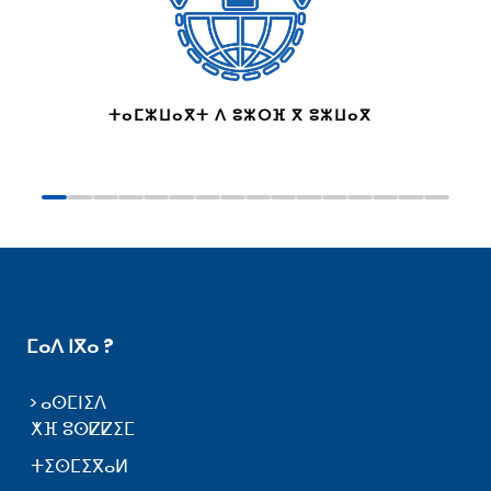
ⵜⴰⵎⵣⵡⴰⴳⵜ ⴷ ⵓⵣⵔⴼ ⴳ ⵓⵣⵡⴰⴳ
ⵎⴰⴷ ⵏⴳⴰ ?
ⴰⵙⵎⵏⵉⴷ
ⵅⴼ ⵓⵙⵇⵇⵉⵎ
ⵜⵉⵙⵎⵉⴳⴰⵍ