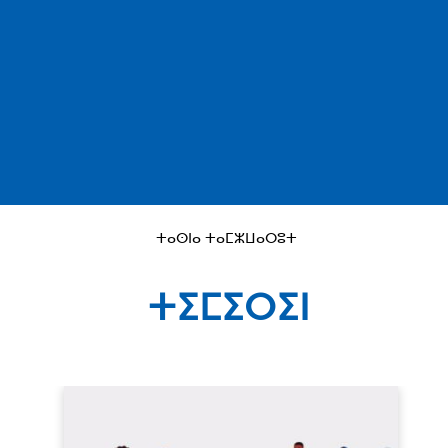
ⵜⴰⵙⵏⴰ ⵜⴰⵎⵣⵡⴰⵔⵓⵜ
ⵜⵉⵎⵉⵔⵉⵏ