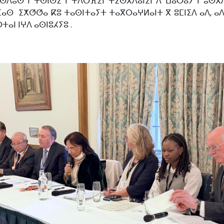
ⵔ ⵓⵙⴷⵓⵙ ⵏ ⵜⵙⵏⵙⵉ ⵏ ⵜⴷⵔⴼⵉⵏ ⵜⵉⵙⴳⴷⴰⵏⵉⵏ ⴷ ⵡⴰⵔⴰⵢ ⵏ ⵓⵙ
 ⵎⴰⵙ ⵉⵅⵚⵚⴰ ⴽⵓ ⵜⴰⵙⵏⵜⴰⵢⵜ ⵜⴰⴳⵔⴰⵖⵍⴰⵏⵜ ⴳ ⵓⵎⵏⵉⴷ ⴰⴷ, ⴰⴷ
ⴰⵏ ⵏⵖⴷ ⴰⵙⵏⵓⵃⵢⵓ .