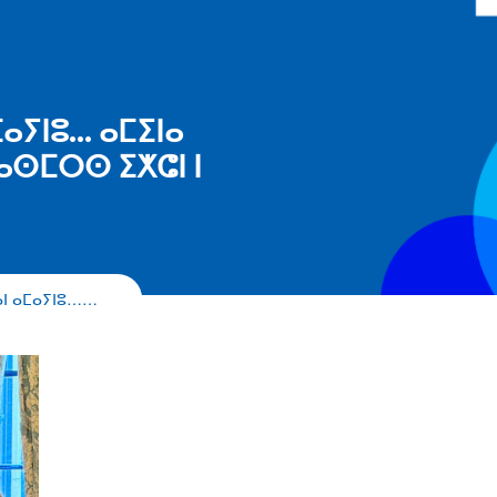
ⴰⵢⵏⵓ… ⴰⵎⵉⵏⴰ
ⵙⵎⵔⵙ ⵉⵅⵛⵏ ⵏ
ⴰⵏ ⴰⵎⴰⵢⵏⵓ……