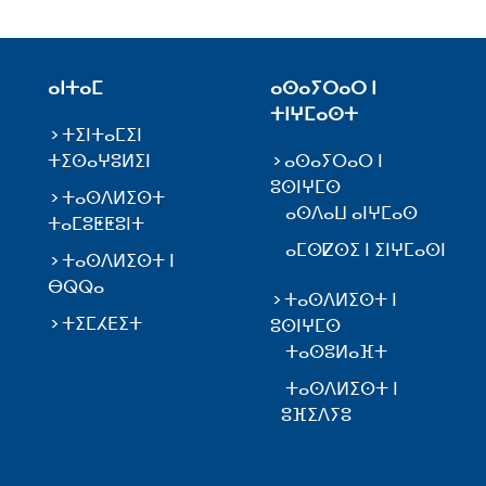
ⴰⵏⵜⴰⵎ
ⴰⵙⴰⵢⵔⴰⵔ ⵏ
ⵜⵏⵖⵎⴰⵙⵜ
ⵜⵉⵏⵜⴰⵎⵉⵏ
ⵜⵉⵙⴰⵖⵓⵍⵉⵏ
ⴰⵙⴰⵢⵔⴰⵔ ⵏ
ⵓⵙⵏⵖⵎⵙ
ⵜⴰⵙⴷⵍⵉⵙⵜ
ⴰⵙⴷⴰⵡ ⴰⵏⵖⵎⴰⵙ
ⵜⴰⵎⵓⵟⵟⵓⵏⵜ
ⴰⵎⵙⵇⵙⵉ ⵏ ⵉⵏⵖⵎⴰⵙⵏ
ⵜⴰⵙⴷⵍⵉⵙⵜ ⵏ
ⴱⵕⵕⴰ
ⵜⴰⵙⴷⵍⵉⵙⵜ ⵏ
ⵜⵉⵎⵃⴹⵉⵜ
ⵓⵙⵏⵖⵎⵙ
ⵜⴰⵙⵓⵍⴰⴼⵜ
ⵜⴰⵙⴷⵍⵉⵙⵜ ⵏ
ⵓⴼⵉⴷⵢⵓ