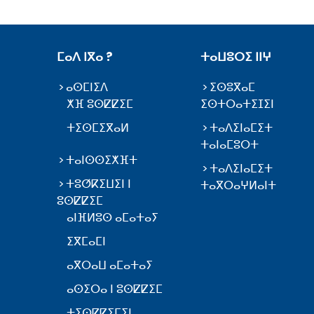
ⵎⴰⴷ ⵏⴳⴰ ?
ⵜⴰⵡⵓⵔⵉ ⵏⵏⵖ
ⴰⵙⵎⵏⵉⴷ
ⵉⵙⵓⴳⴰⵎ
ⵅⴼ ⵓⵙⵇⵇⵉⵎ
ⵉⵙⵜⵔⴰⵜⵉⵊⵉⵏ
ⵜⵉⵙⵎⵉⴳⴰⵍ
ⵜⴰⴷⵉⵏⴰⵎⵉⵜ
ⵜⴰⵏⴰⵎⵓⵔⵜ
ⵜⴰⵏⵙⵙⵉⵅⴼⵜ
ⵜⴰⴷⵉⵏⴰⵎⵉⵜ
ⵜⵓⵚⴽⵉⵡⵉⵏ ⵏ
ⵜⴰⴳⵔⴰⵖⵍⴰⵏⵜ
ⵓⵙⵇⵇⵉⵎ
ⴰⵏⴼⵍⵓⵙ ⴰⵎⴰⵜⴰⵢ
ⵉⴳⵎⴰⵎⵏ
ⴰⴳⵔⴰⵡ ⴰⵎⴰⵜⴰⵢ
ⴰⵙⵉⵔⴰ ⵏ ⵓⵙⵇⵇⵉⵎ
ⵜⵉⵙⵇⵇⵉⵎⵉⵏ