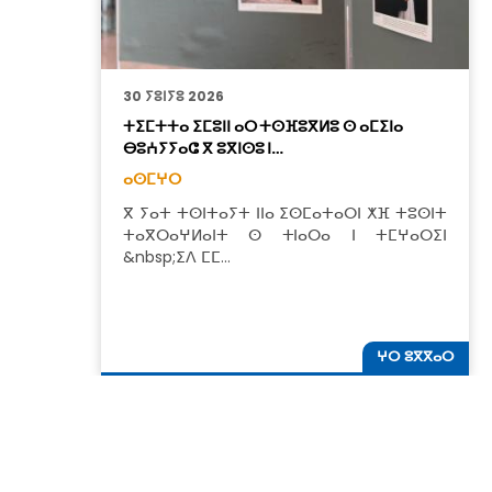
30 ⵢⵓⵏⵢⵓ 2026
ⵜⵉⵎⵜⵜⴰ ⵉⵎⵓⵏⵏ ⴰⵔ ⵜⵙⴼⵓⴳⵍⵓ ⵙ ⴰⵎⵉⵏⴰ
ⴱⵓⵄⵢⵢⴰⵛ ⴳ ⵓⴳⵏⵙⵓ ⵏ…
ⴰⵙⵎⵖⵔ
ⴳ ⵢⴰⵜ ⵜⵙⵏⵜⴰⵢⵜ ⵏⵏⴰ ⵉⵙⵎⴰⵜⴰⵔⵏ ⵅⴼ ⵜⵓⵙⵏⵜ
ⵜⴰⴳⵔⴰⵖⵍⴰⵏⵜ ⵙ ⵜⵏⴰⵔⴰ ⵏ ⵜⵎⵖⴰⵔⵉⵏ
&nbsp;ⵉⴷ ⵎⵎ…
ⵖⵔ ⵓⴳⴳⴰⵔ