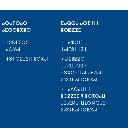
ⴰⵙⴰⵢⵔⴰⵔ
ⵎⴰⵕⵕⴰ ⴰⵙⵉⵜⵏ ⵏ
ⴰⵎⵙⵙⵓⴳⵓⵔ
ⵓⵙⵇⵇⵉⵎ
ⵜⵓⵙⵎⵉⵔⵉⵏ
ⵜⴰⵣⵔⴼⵜ
ⴰⵙⵖⴰⵏ
ⵜⴰⵏⵎⵓⵜⵜⵉⵜ
ⵜⵓⵜⵔⵉⵡⵉⵏ ⵏ ⵓⵙⴽⴰⵏ
ⴰⵏⵎⵓⵇⵇⵔ
ⴰⵎⵣⵡⴰⵔⵓ -
ⴰⵙⴳⵔⴰⵡ ⴰⵎⴰⴹⵍⴰⵏ ⵏ
ⵉⵣⵔⴼⴰⵏ ⵏ ⵓⴼⴳⴰⵏ
ⵜⴰⴷⵔⴰⵡⵜ ⵏ
ⵓⵙⵇⵇⵉⵎ ⴳ ⵓⵙⴳⵔⴰⵡ
ⴰⵎⴰⴹⵍⴰⵏ ⵡⵉⵙ ⴽⵕⴰⴹ ⵏ
ⵉⵣⵔⴼⴰⵏ ⵏ ⵓⴼⴳⴰⵏ