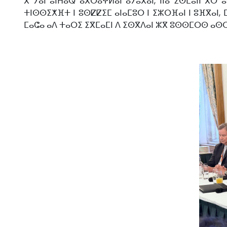
ⴳ ⵢⴰⵏ ⵓⵏⵄⴰⵕ ⴰⴳⵔⴰⵖⵍⴰⵏ ⴰⵢⵓⴳⴰⵏ, ⵏⵏⴰ ⵉⵙⵎⵓⵏⵏ ⴳ
ⵜⵏⵙⵙⵉⵅⴼⵜ ⵏ ⵓⵙⵇⵇⵉⵎ ⴰⵏⴰⵎⵓⵔ ⵏ ⵉⵣⵔⴼⴰⵏ ⵏ ⵓⴼⴳⴰⵏ,
ⵎⴰⵛⴰ ⴰⴷ ⵜⴰⵔⵉ ⵉⴳⵎⴰⵎⵏ ⴷ ⵉⵙⴳⴷⴰⵏ ⵣⴳ ⵓⵙⵙⵎⵔⵙ ⴰⵙⵔⵜ