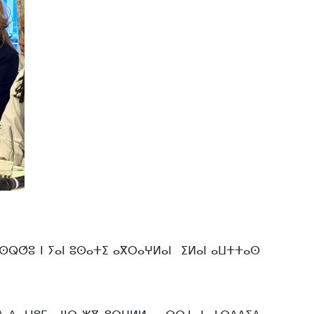
 ⵓⵙⵕⵚⵓ ⵏ ⵢⴰⵏ ⵓⵙⴰⵜⵉ ⴰⴳⵔⴰⵖⵍⴰⵏ ⵉⵍⴰⵏ ⴰⵡⵜⵜⴰⵙ