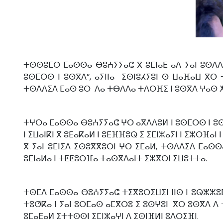
ⵜⵙⵙⵓⵎⵔ ⵎⴰⵙⵙⴰ ⴱⵓⵄⵢⵢⴰⵛ ⴳ ⵓⵎⵏⴰⴹ ⴰⴷ ⵢⴰⵏ ⵓⵙⴷⴷⵉ 
ⵓⵙⵎⵔⵙ ⵏ ⵓⵙⴳⴷ”, ⴰⵢⵏⵏⴰ ⵉⵙⵏⵓⵃⵢⵓⵏ ⵙ ⵡⴰⴼⴰⵡ ⴳ
ⵜⵙⴷⴷⵉⴷ ⵎⴰⵙ ⵓⵔ ⴷⴰ ⵜⴱⴷⴷⴰ ⵜⴷⵔⴼⵉ ⵏ ⵓⵙⴳⴷ ⵖⴰⵙ ⵅⴼ
ⵜⵖⵔⴰ ⵎⴰⵙⵙⴰ ⴱⵓⵄⵢⵢⴰⵛ ⵖⵔ ⴰⴳⴷⴷⵓⵍ ⵏ ⵓⵙⵎⵔⵙ ⵏ ⵓⵙ
ⵏ ⵉⵡⴰⵏⴽⵏ ⴳ ⵓⴹⴰⴽⴰⵍ ⵏ ⵓⴹⴼⴼⵓⵕ ⵉ ⵉⵎⵏⵣⴰⵢⵏ ⵏ ⵉⵣⵔⴼⴰⵏ 
ⴳ ⵢⴰⵏ ⵓⵎⵏⵉⴷ ⵉⵙⵓⴳⴳⵓⵔⵏ ⵖⵔ ⵉⵎⴰⵍ, ⵜⵙⴷⴷⵉⴷ ⵎⴰⵙ
ⵓⵎⵏⴰⵍⴰ ⵏ ⵜⵟⵟⵓⵔⴼⴰ ⵜⴰⵙⴳⴷⴰⵏⵜ ⵉⵣⴳⵔⵏ ⵉⵡⵓⵜⵜⴰ.
ⵜⵙⵎⴷ ⵎⴰⵙⵙⴰ ⴱⵓⵄⵢⵢⴰⵛ ⵜⵉⴳⵓⵔⵉⵡⵉⵏ ⵏⵏⵙ ⵏ ⵓⵕⵥⵥⵓⵎ
ⵜⵓⵚⴽⴰ ⵏ ⵢⴰⵏ ⵓⵔⵎⴰⵙ ⴰⵎⴳⵔⵓ ⵉ ⵓⵙⵖⵓⵏ ⴳⵔ ⵓⵙⴳⴷ ⴷ 
ⵓⵎⴰⴹⴰⵍ ⵉⵜⵜⵙⵙⵏ ⵉⵎⵏⵣⴰⵖⵏ ⴷ ⵉⵙⵏⴼⵍⵏ ⵓⴷⵔⵉⴼⵏ.