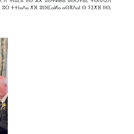
ⴳⴷ ⴷ ⵜⵏⵓⵎⴰ ⵏⵏⵙ ⵣⴳ ⵓⵙⵖⵍⵍⴰ ⴰⵙⵔⵜⴰⵏ, ⵜⵙⴷⴷⵉⴷ
 ⵓⵔ ⵜⵜⵏⴰⴷⴰ ⵅⴼ ⵓⵙⵏⵎⴰⵍⴰ ⴰⵙⴳⴷⴰⵏ ⵙ ⵢⵉⵅⴼ ⵏⵏⵙ,