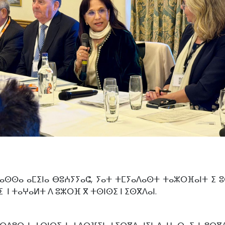
 ⵎⴰⵙⵙⴰ ⴰⵎⵉⵏⴰ ⴱⵓⵄⵢⵢⴰⵛ, ⵢⴰⵜ ⵜⵎⵢⴰⴷⴰⵙⵜ ⵜⴰⵣⵔⴼⴰⵏⵜ ⵉ
ⵉ ⵏ ⵜⴰⵖⴰⵍⵜ ⴷ ⵓⵣⵔⴼ ⴳ ⵜⵙⵏⵙⵉ ⵏ ⵉⵙⴳⴷⴰⵏ.