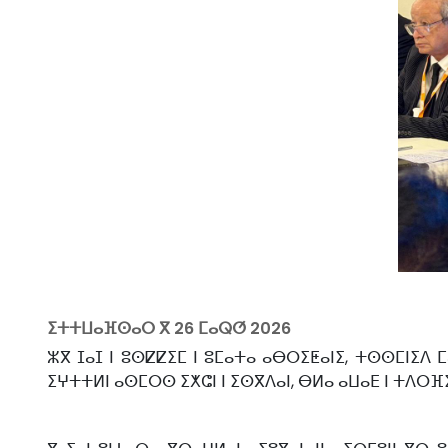
ⵉⵜⵜⵡⴰⴼⵙⴰⵔ ⴳ
26 ⵎⴰⵕⵚ 2026
ⵣⴳ ⵊⴰⵊ ⵏ ⵓⵙⵇⵇⵉⵎ ⵏ ⵓⵎⴰⵜⴰ ⴰⴱⵔⵉⵟⴰⵏⵉ, ⵜⵙⵙⵎⵏⵉⴷ
ⵉⵖⵜⵜⵍⵏ ⴰⵙⵎⵔⵙ ⵉⵅⵛⵏ ⵏ ⵉⵙⴳⴷⴰⵏ, ⴱⵍⴰ ⴰⵡⴰⴹ ⵏ ⵜⴷⵔⴼ