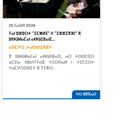
26 ⵎⴰⵕⵚ 2026
2
ⵢⴰⵏ ⵓⵣⵓⵔⵜ "ⵉⵎⵥⵍⵉ" ⴷ "ⵉⵣⵣⵉⴳⵣⵏ" ⴳ
ⴳ
ⵓⴱⵕⵍⴰⵎⴰⵏ ⴰⴱⵕⵉⵟⴰⵏⵉ…
ⴰ
ⴰⵙⵎⵖⵔ ,
ⵜⴰⵏⵙⵙⵉⵅⴼⵜ
ⵜ
ⴳ ⵓⴱⵕⵍⴰⵎⴰⵏ ⴰⴱⵕⵉⵟⴰⵏⵉ, ⴰⵔ ⵜⵙⵙⵎⵏⵉⴷ
ⵣ
ⴰⵎⵉⵏⴰ ⴱⵓⵄⵢⵢⴰⵛ ⵜⵉⵔⵙⴰⵍ ⵏ ⵜⵉⵎⵉⵔⵜ
ⵓ
ⵜⴰⵎⵖⵔⵉⴱⵉⵜ ⴳ ⵢⵉⴳⵔ…
ⵜ
ⵖⵔ ⵓⴳⴳⴰⵔ