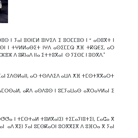
 ⵏ ⵢⴰⵏ ⵓⵙⵏⵎⵍ ⵓⵏⵖⵉⴷ ⵉ ⵓⵔⵎⵎⵓⵙ ⵏ “ ⴰⵙⵓⴳⵜ ⵏ
ⵙⵏ ⵏ ⵜⵖⵍⵍⴰⴱⵉⵜ ⵏⵖⴷ ⴰⵙⵉⵎⵎⵕ ⵅⴼ ⵜⴽⵕⴹⵉ, ⴰⵔ
ⵣ ⴷ ⵓⴽⵏⴰⴷ ⵏⵏⴰ ⵉⵜⵜⵓⴳⴰⵏ ⵙ ⵢⵉⵙⵎ ⵏ ⵓⵙⴳⴷ."
ⴼⴰⵏ ⵉⴷⵙⵍⴰⵏⵏ, ⴰⵔ ⵜⵙⴷⴷⵉⴷ ⴰⵡⴷ ⵅⴼ ⵜⵎⵙⵜⴳⴳⴰⵔⵜ
ⴰⵎⵔⵙⴰⵍ, ⴰⴽⴷ ⴰⵙⴷⵓⵙ ⵏ ⵓⵎⵢⴰⵡⴰⵙ ⴰⴳⵔⴰⵖⵍⴰⵏ ⵉ
ⵚⴰ ⵏ ⵜⵎⵙⵜⴰⵍ ⵜⵓⵍⴳⴰⵏⵉⵏ ⵜⵉⵎⴰⵢⵏⵓⵜⵉⵏ, ⵎⴰⵛⴰ ⴳ
ⵏ ⴰⴷ ⴳⵉⵏ ⵢⴰⵏ ⵓⵎⵙⴽⴰⵔⵏ ⵓⵔⴳⴳⵉⴳ ⴷ ⵓⴼⵔⴰ ⴳ ⵢⴰⵏ