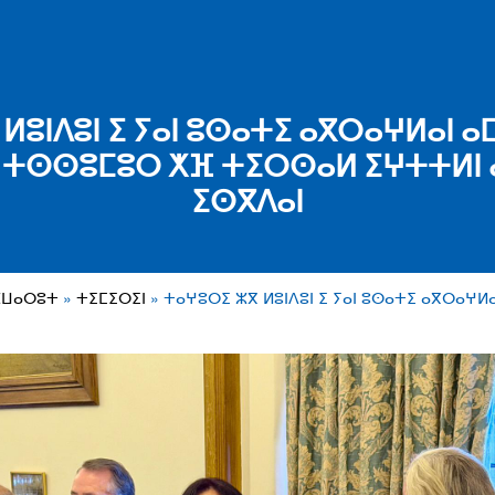
ⵍⵓⵏⴷⵓⵏ ⵉ ⵢⴰⵏ ⵓⵙⴰⵜⵉ ⴰⴳⵔⴰⵖⵍⴰⵏ ⴰⵎ
 ⵜⵙⵙⵓⵎⵓⵔ ⵅⴼ ⵜⵉⵔⵙⴰⵍ ⵉⵖⵜⵜⵍⵏ ⴰ
ⵉⵙⴳⴷⴰⵏ
ⵣⵡⴰⵔⵓⵜ
ⵜⵉⵎⵉⵔⵉⵏ
ⵜⴰⵖⵓⵔⵉ ⵣⴳ ⵍⵓⵏⴷⵓⵏ ⵉ ⵢⴰⵏ ⵓⵙⴰⵜⵉ ⴰⴳⵔⴰⵖⵍ