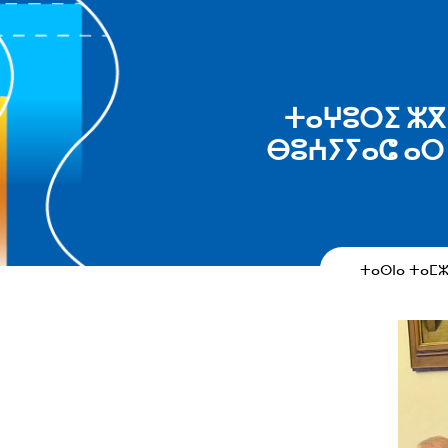
ⵜⴰⵖⵓⵔⵉ ⵣⴳ 
ⴱⵓⵄⵢⵢⴰⵛ ⴰⵔ
ⵜⴰⵙⵏⴰ ⵜⴰⵎ