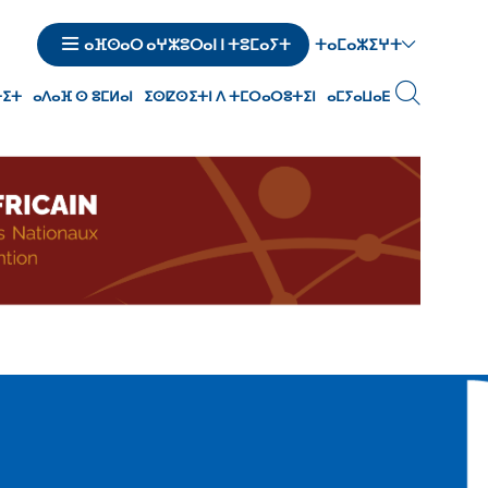
ⵜⴰⵎⴰⵣⵉⵖⵜ
ⴰⴼⵙⴰⵔ ⴰⵖⵣⵓⵔⴰⵏ ⵏ ⵜⵓⵎⴰⵢⵜ
ⵜⵉⵜ
ⴰⴷⴰⴼ ⵙ ⵓⵎⵍⴰⵏ
ⵉⵙⵇⵙⵉⵜⵏ ⴷ ⵜⵎⵔⴰⵔⵓⵜⵉⵏ
ⴰⵎⵢⴰⵡⴰⴹ