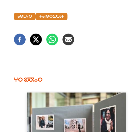
ⴰⵙⵎⵖⵔ
ⵜⴰⵏⵙⵙⵉⵅⴼⵜ
ⵖⵔ ⵓⴳⴳⴰⵔ