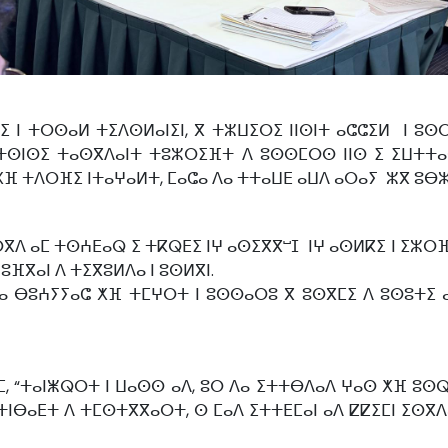
ⵏ ⵜⵔⵙⴰⵍ ⵜⵉⴷⵙⵍⴰⵏⵉⵏ, ⴳ ⵜⵣⵡⵉⵔⵉ ⵏⵏⵙⵏⵜ ⴰⵛⵛⵉⵍ ⵏ ⵓⵙⵔⵓⵙ
ⵔ ⵜⵙⵏⵙⵉ ⵜⴰⵙⴳⴷⴰⵏⵜ ⵜⵓⵣⵔⵉⴼⵜ ⴷ ⵓⵙⵙⵎⵔⵙ ⵏⵏⵙ ⵉ ⵉⵡⵜⵜⴰ
 ⵜⴷⵔⴼⵉ ⵏⵜⴰⵖⴰⵍⵜ, ⵎⴰⵛⴰ ⴷⴰ ⵜⵜⴰⵡⴹ ⴰⵡⴷ ⴰⵔⴰⵢ ⵣⴳ ⵓⴱⵣⵣⴻ
ⴳⴷ ⴰⵎ ⵜⵙⵄⴹⴰⵕ ⵉ ⵜⴽⵕⴹⵉ ⵏⵖ ⴰⵙⵉⴳⴳⵯⵊ ⵏⵖ ⴰⵙⵍⴽⵉ ⵏ ⵉⵣⵔ
ⵏ ⵓⴼⴳⴰⵏ ⴷ ⵜⵉⴳⵓⵍⴷⴰ ⵏ ⵓⵙⵍⴳⵏ.
ⵙⴰ ⴱⵓⵄⵢⵢⴰⵛ ⵅⴼ ⵜⵎⵖⵔⵜ ⵏ ⵓⵙⵙⴰⵔⵓ ⴳ ⵓⵙⴳⵎⵉ ⴷ ⵓⵙⵓⵜⵉ 
, “ⵜⴰⵏⵥⵕⵔⵜ ⵏ ⵡⴰⵙⵙ ⴰⴷ, ⵓⵔ ⴷⴰ ⵉⵜⵜⴱⴷⴰⴷ ⵖⴰⵙ ⵅⴼ ⵓⵙⵕⵚ
ⵜⵏⴱⴰⴹⵜ ⴷ ⵜⵎⵙⵜⴳⴳⴰⵔⵜ, ⵙ ⵎⴰⴷ ⵉⵜⵜⴹⵎⴰⵏ ⴰⴷ ⵇⵇⵉⵎⵏ ⵉⵙⴳⴷⴰ