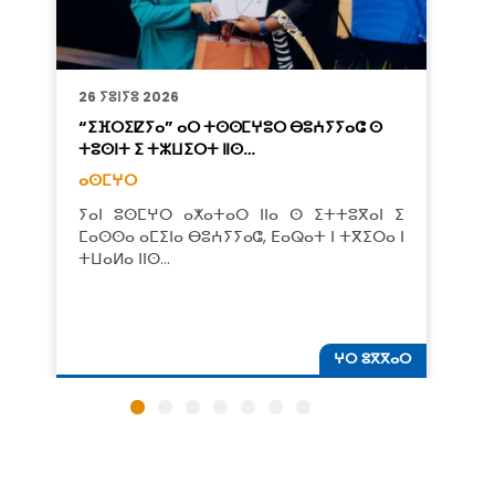
26 ⵢⵓⵏⵢⵓ 2026
“ⵉⴼⵔⵉⵇⵢⴰ” ⴰⵔ ⵜⵙⵙⵎⵖⵓⵔ ⴱⵓⵄⵢⵢⴰⵛ ⵙ
ⵜⵓⵙⵏⵜ ⵉ ⵜⵣⵡⵉⵔⵜ ⵏⵏⵙ…
ⴰⵙⵎⵖⵔ
ⵢⴰⵏ ⵓⵙⵎⵖⵔ ⴰⵅⴰⵜⴰⵔ ⵏⵏⴰ ⵙ ⵉⵜⵜⵓⴳⴰⵏ ⵉ
ⵎⴰⵙⵙⴰ ⴰⵎⵉⵏⴰ ⴱⵓⵄⵢⵢⴰⵛ, ⴹⴰⵕⴰⵜ ⵏ ⵜⴳⵉⵔⴰ ⵏ
ⵜⵡⴰⵍⴰ ⵏⵏⵙ…
ⵖⵔ ⵓⴳⴳⴰⵔ