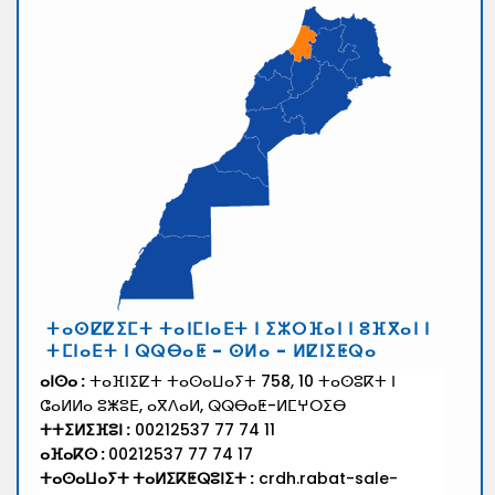
ⵜⴰⵙⵇⵇⵉⵎⵜ ⵜⴰⵏⵎⵏⴰⴹⵜ ⵏ ⵉⵣⵔⴼⴰⵏ ⵏ ⵓⴼⴳⴰⵏ ⵏ
ⵜⵎⵏⴰⴹⵜ ⵏ ⵕⵕⴱⴰⵟ - ⵙⵍⴰ - ⵍⵇⵏⵉⵟⵕⴰ
ⴰⵏⵙⴰ :
ⵜⴰⴼⵏⵉⵇⵜ ⵜⴰⵙⴰⵡⴰⵢⵜ 758, 10 ⵜⴰⵙⵓⴽⵜ ⵏ
ⵛⴰⵍⵍⴰ ⵓⵥⵓⴹ, ⴰⴳⴷⴰⵍ, ⵕⵕⴱⴰⵟ-ⵍⵎⵖⵔⵉⴱ
ⵜⵜⵉⵍⵉⴼⵓⵏ :
00212537 77 74 11
ⴰⴼⴰⴽⵙ :
00212537 77 74 17
ⵜⴰⵙⴰⵡⴰⵢⵜ ⵜⴰⵍⵉⴽⵟⵕⵓⵏⵉⵜ :
crdh.rabat-sale-