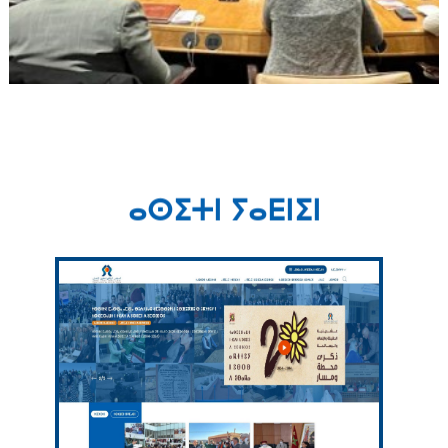
ⴰⵙⵉⵜⵏ ⵢⴰⴹⵏⵉⵏ