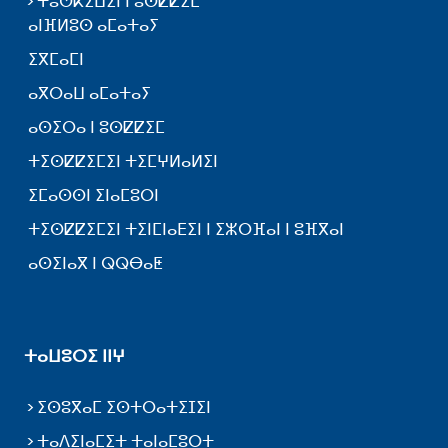
ⵜⵓⵚⴽⵉⵡⵉⵏ ⵏ ⵓⵙⵇⵇⵉⵎ
ⴰⵏⴼⵍⵓⵙ ⴰⵎⴰⵜⴰⵢ
ⵉⴳⵎⴰⵎⵏ
ⴰⴳⵔⴰⵡ ⴰⵎⴰⵜⴰⵢ
ⴰⵙⵉⵔⴰ ⵏ ⵓⵙⵇⵇⵉⵎ
ⵜⵉⵙⵇⵇⵉⵎⵉⵏ ⵜⵉⵎⵖⵍⴰⵍⵉⵏ
ⵉⵎⴰⵙⵙⵏ ⵉⵏⴰⵎⵓⵔⵏ
ⵜⵉⵙⵇⵇⵉⵎⵉⵏ ⵜⵉⵏⵎⵏⴰⴹⵉⵏ ⵏ ⵉⵣⵔⴼⴰⵏ ⵏ ⵓⴼⴳⴰⵏ
ⴰⵙⵉⵏⴰⴳ ⵏ ⵕⵕⴱⴰⵟ
ⵜⴰⵡⵓⵔⵉ ⵏⵏⵖ
ⵉⵙⵓⴳⴰⵎ ⵉⵙⵜⵔⴰⵜⵉⵊⵉⵏ
ⵜⴰⴷⵉⵏⴰⵎⵉⵜ ⵜⴰⵏⴰⵎⵓⵔⵜ