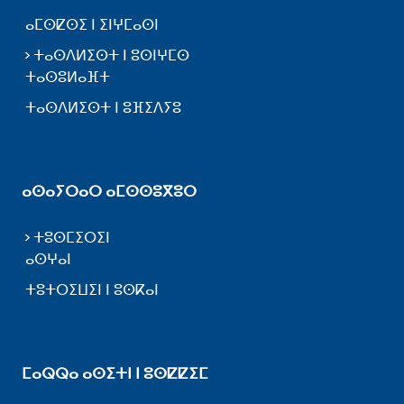
ⴰⵎⵙⵇⵙⵉ ⵏ ⵉⵏⵖⵎⴰⵙⵏ
ⵜⴰⵙⴷⵍⵉⵙⵜ ⵏ ⵓⵙⵏⵖⵎⵙ
ⵜⴰⵙⵓⵍⴰⴼⵜ
ⵜⴰⵙⴷⵍⵉⵙⵜ ⵏ ⵓⴼⵉⴷⵢⵓ
ⴰⵙⴰⵢⵔⴰⵔ ⴰⵎⵙⵙⵓⴳⵓⵔ
ⵜⵓⵙⵎⵉⵔⵉⵏ
ⴰⵙⵖⴰⵏ
ⵜⵓⵜⵔⵉⵡⵉⵏ ⵏ ⵓⵙⴽⴰⵏ
ⵎⴰⵕⵕⴰ ⴰⵙⵉⵜⵏ ⵏ ⵓⵙⵇⵇⵉⵎ