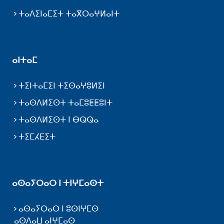
ⵜⴰⴷⵉⵏⴰⵎⵉⵜ ⵜⴰⴳⵔⴰⵖⵍⴰⵏⵜ
ⴰⵏⵜⴰⵎ
ⵜⵉⵏⵜⴰⵎⵉⵏ ⵜⵉⵙⴰⵖⵓⵍⵉⵏ
ⵜⴰⵙⴷⵍⵉⵙⵜ ⵜⴰⵎⵓⵟⵟⵓⵏⵜ
ⵜⴰⵙⴷⵍⵉⵙⵜ ⵏ ⴱⵕⵕⴰ
ⵜⵉⵎⵃⴹⵉⵜ
ⴰⵙⴰⵢⵔⴰⵔ ⵏ ⵜⵏⵖⵎⴰⵙⵜ
ⴰⵙⴰⵢⵔⴰⵔ ⵏ ⵓⵙⵏⵖⵎⵙ
ⴰⵙⴷⴰⵡ ⴰⵏⵖⵎⴰⵙ