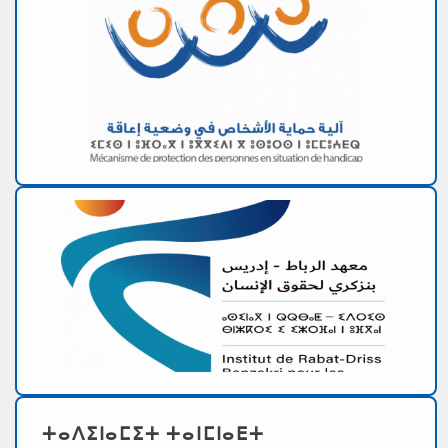
ⵜⴰⴷⵉⵏⴰⵎⵉⵜ ⵜⴰⵏⵎⵏⴰⴹⵜ