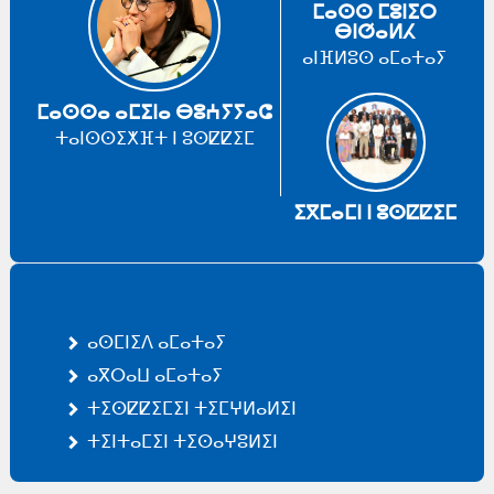
ⵎⴰⵙⵙ ⵎⵓⵏⵉⵔ
ⴱⵏⵚⴰⵍⵃ
ⴰⵏⴼⵍⵓⵙ ⴰⵎⴰⵜⴰⵢ
ⵎⴰⵙⵙⴰ ⴰⵎⵉⵏⴰ ⴱⵓⵄⵢⵢⴰⵛ
ⵜⴰⵏⵙⵙⵉⵅⴼⵜ ⵏ ⵓⵙⵇⵇⵉⵎ
ⵉⴳⵎⴰⵎⵏ ⵏ ⵓⵙⵇⵇⵉⵎ
ⴰⵙⵎⵏⵉⴷ ⴰⵎⴰⵜⴰⵢ
ⴰⴳⵔⴰⵡ ⴰⵎⴰⵜⴰⵢ
ⵜⵉⵙⵇⵇⵉⵎⵉⵏ ⵜⵉⵎⵖⵍⴰⵍⵉⵏ
ⵜⵉⵏⵜⴰⵎⵉⵏ ⵜⵉⵙⴰⵖⵓⵍⵉⵏ