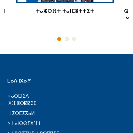
 ⵏ
ⵜⴰⵣⵔⴼⵜ ⵜⴰⵏⵎⵓⵜⵜⵉⵜ
ⵕⵕ
ⴰⵙ
ⵎⴰⴷ ⵏⴳⴰ ?
ⴰⵙⵎⵏⵉⴷ
ⵅⴼ ⵓⵙⵇⵇⵉⵎ
ⵜⵉⵙⵎⵉⴳⴰⵍ
ⵜⴰⵏⵙⵙⵉⵅⴼⵜ