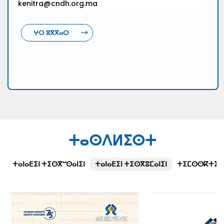
kenitra@cndh.org.ma
ⵖⵔ ⵓⴳⴳⴰⵔ
ⵜⴰⵙⴷⵍⵉⵙⵜ
ⵜⴰⵏⴰⴹⵉⵏ ⵜⵉⵙⴳⵯⵙⴰⵏⵉⵏ
ⵜⴰⵏⴰⴹⵉⵏ ⵜⵉⵙⴳⵓⵎⴰⵏⵉⵏ
ⵜⵉⵎⵙⵙⴽⵜⵉⵜⵉⵏ