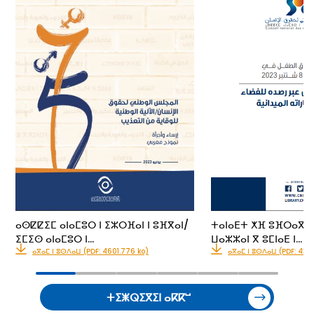
ⴰⵙⵇⵇⵉⵎ ⴰⵏⴰⵎⵓⵔ ⵏ ⵉⵣⵔⴼⴰⵏ ⵏ ⵓⴼⴳⴰⵏ/
ⵜⴰⵏⴰⴹⵜ ⵅⴼ ⵓⴼⵔⴰⴳ ⵏ 
ⵉⵎⵉⵙ ⴰⵏⴰⵎⵓⵔ ⵏ…
ⵡⴰⵣⵣⴰⵏ ⴳ ⵓⵎⵏⴰⴹ ⵏ…
ⴰⴳⴰⵎ ⵏ ⵓⵙⴷⴰⵡ (PDF: 4601.776 ko)
ⴰⴳⴰⵎ ⵏ ⵓⵙⴷⴰⵡ (PDF: 435
ⵜⵉⵥⵕⵉⴳⵉⵏ ⴰⴽⴽⵯ