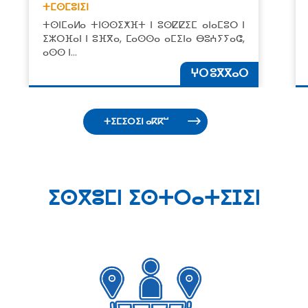
ⵜⵎⵙⵎⵓⵏⵉⵏ
ⵜⵙⵏⵎⴰⵍⴰ ⵜⵏⵙⵙⵉⵅⴼⵜ ⵏ ⵓⵙⵇⵇⵉⵎ ⴰⵏⴰⵎⵓⵔ ⵏ
ⵉⵣⵔⴼⴰⵏ ⵏ ⵓⴼⴳⴰ, ⵎⴰⵙⵙⴰ ⴰⵎⵉⵏⴰ ⴱⵓⵄⵢⵢⴰⵛ,
ⴰⵙⵙ ⵏ…
ⵖⵔ ⵓⴳⴳⴰⵔ
ⵜⵉⵎⵉⵔⵉⵏ ⴰⴽⴽⵯ
ⵉⵙⴳⵓⵎⵏ ⵉⵙⵜⵔⴰⵜⵉⵊⵉⵏ