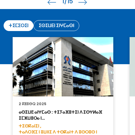
1
/15
ⵜⵉⵎⵉⵔⵉⵏ
ⵉⵙⵉⵡⴹⵏ ⵉⵏⵖⵎⴰⵙⵏ
2 ⴽⵟⵓⴱⵕ 2025
ⴰⵙⵉⵡⴹ ⴰⵏⵖⵎⴰⵙ : ⵜⵉⵢⴰⴼⵓⵜⵉⵏ ⴷ ⵉⵙⵖⵍⴰⴼ
ⵉⵎⵣⵡⵓⵔⴰ ⵏ…
ⵜⵉⵙⴽⴰⵏⵉⵏ ,
ⵜⴰⴷⵔⴼⵉ ⵏ ⵓⵡⵏⵏⵉ ⴷ ⵜⵙⴽⴰⵏⵜ ⴷ ⵓⵙⵔⵓⵙ ⵏ