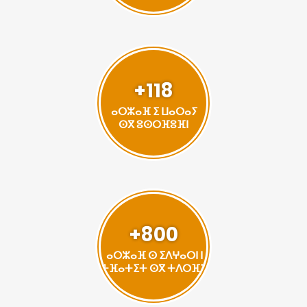
+118
ⴰⵔⵣⴰⴼ ⵉ ⵡⴰⵔⴰⵢ
ⵙⴳ ⵓⵙⵔⴼⵓⴼⵏ
+800
ⴰⵔⵣⴰⴼ ⵙ ⵉⴷⵖⴰⵔⵏ ⵏ
ⵜⴼⴰⵜⵉⵜ ⵙⴳ ⵜⴷⵔⴼⵉ