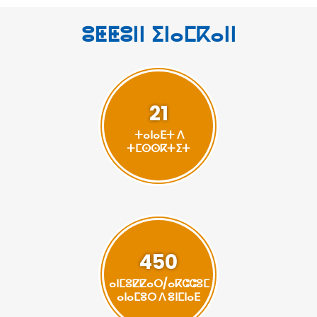
ⵓⵟⵟⵓⵏⵏ ⵉⵏⴰⵎⴽⴰⵏⵏ
21
ⵜⴰⵏⴰⴹⵜ ⴷ
ⵜⵎⵙⵙⴽⵜⵉⵜ
450
ⴰⵏⵎⵓⵇⵇⴰⵔ/ⴰⴽⵛⵛⵓⵎ
ⴰⵏⴰⵎⵓⵔ ⴷ ⵓⵏⵎⵏⴰⴹ