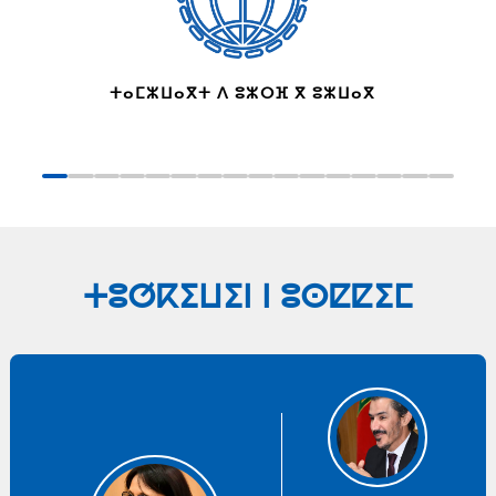
ⵜⴰⵎⵣⵡⴰⴳⵜ ⴷ ⵓⵣⵔⴼ ⴳ ⵓⵣⵡⴰⴳ
ⵜⵓⵚⴽⵉⵡⵉⵏ ⵏ ⵓⵙⵇⵇⵉⵎ