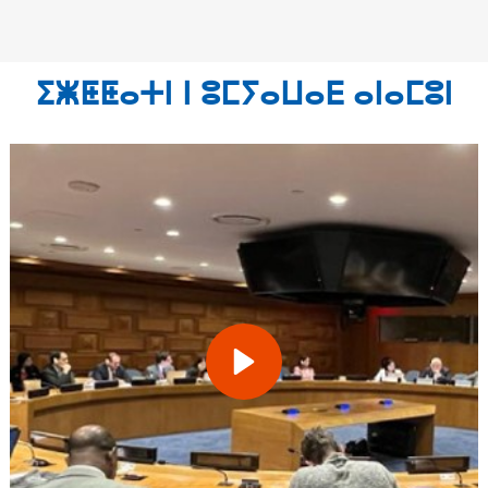
ⵉⵥⵟⵟⴰⵜⵏ ⵏ ⵓⵎⵢⴰⵡⴰⴹ ⴰⵏⴰⵎⵓⵏ