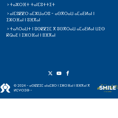
ⵜⴰⵣⵔⴼⵜ ⵜⴰⵏⵎⵓⵜⵜⵉⵜ
ⴰⵏⵎⵓⵇⵇⵔ ⴰⵎⵣⵡⴰⵔⵓ - ⴰⵙⴳⵔⴰⵡ ⴰⵎⴰⴹⵍⴰⵏ ⵏ
ⵉⵣⵔⴼⴰⵏ ⵏ ⵓⴼⴳⴰⵏ
ⵜⴰⴷⵔⴰⵡⵜ ⵏ ⵓⵙⵇⵇⵉⵎ ⴳ ⵓⵙⴳⵔⴰⵡ ⴰⵎⴰⴹⵍⴰⵏ ⵡⵉⵙ
ⴽⵕⴰⴹ ⵏ ⵉⵣⵔⴼⴰⵏ ⵏ ⵓⴼⴳⴰⵏ
© 2024 - ⴰⵙⵇⵇⵉⵎ ⴰⵏⴰⵎⵓⵔ ⵏ ⵉⵣⵔⴼⴰⵏ ⵏ ⵓⴼⴳⴰⵏ ⴳ
ⵍⵎⵖⵔⵉⴱ -