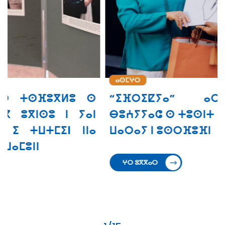
ⴰⵙⵎⵖⵔ
“ⵉⴼⵔⵉⵇⵢⴰ” ⴰⵔ ⵜⵙⵙⵎⵖⵓⵔ
ⴱⵓⵄⵢⵢⴰⵛ ⵙ ⵜⵓⵙⵏⵜ ⵉ ⵜⵣⵡⵉⵔⵜ ⵏⵏⵙ ⴳ
ⵡⴰⵔⴰⵢ ⵏ ⵓⵙⵔⴼⵓⴼⵏ
ⵖⵔ ⵓⴳⴳⴰⵔ