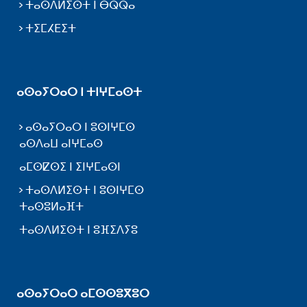
ⵜⴰⵙⴷⵍⵉⵙⵜ ⵏ ⴱⵕⵕⴰ
ⵜⵉⵎⵃⴹⵉⵜ
ⴰⵙⴰⵢⵔⴰⵔ ⵏ ⵜⵏⵖⵎⴰⵙⵜ
ⴰⵙⴰⵢⵔⴰⵔ ⵏ ⵓⵙⵏⵖⵎⵙ
ⴰⵙⴷⴰⵡ ⴰⵏⵖⵎⴰⵙ
ⴰⵎⵙⵇⵙⵉ ⵏ ⵉⵏⵖⵎⴰⵙⵏ
ⵜⴰⵙⴷⵍⵉⵙⵜ ⵏ ⵓⵙⵏⵖⵎⵙ
ⵜⴰⵙⵓⵍⴰⴼⵜ
ⵜⴰⵙⴷⵍⵉⵙⵜ ⵏ ⵓⴼⵉⴷⵢⵓ
ⴰⵙⴰⵢⵔⴰⵔ ⴰⵎⵙⵙⵓⴳⵓⵔ