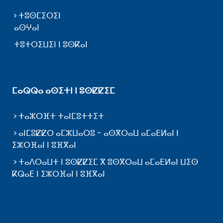
ⵜⵓⵙⵎⵉⵔⵉⵏ
ⴰⵙⵖⴰⵏ
ⵜⵓⵜⵔⵉⵡⵉⵏ ⵏ ⵓⵙⴽⴰⵏ
ⵎⴰⵕⵕⴰ ⴰⵙⵉⵜⵏ ⵏ ⵓⵙⵇⵇⵉⵎ
ⵜⴰⵣⵔⴼⵜ ⵜⴰⵏⵎⵓⵜⵜⵉⵜ
ⴰⵏⵎⵓⵇⵇⵔ ⴰⵎⵣⵡⴰⵔⵓ - ⴰⵙⴳⵔⴰⵡ ⴰⵎⴰⴹⵍⴰⵏ ⵏ
ⵉⵣⵔⴼⴰⵏ ⵏ ⵓⴼⴳⴰⵏ
ⵜⴰⴷⵔⴰⵡⵜ ⵏ ⵓⵙⵇⵇⵉⵎ ⴳ ⵓⵙⴳⵔⴰⵡ ⴰⵎⴰⴹⵍⴰⵏ ⵡⵉⵙ
ⴽⵕⴰⴹ ⵏ ⵉⵣⵔⴼⴰⵏ ⵏ ⵓⴼⴳⴰⵏ