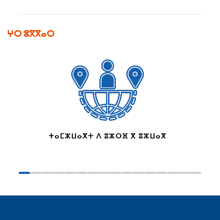
ⵖⵔ ⵓⴳⴳⴰⵔ
ⵜⴰⵎⵣⵡⴰⴳⵜ ⴷ ⵓⵣⵔⴼ ⴳ ⵓⵣⵡⴰⴳ