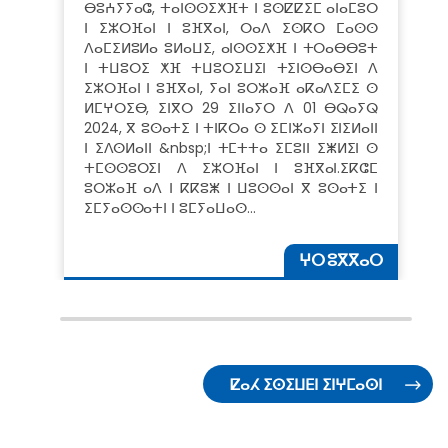
ⴱⵓⵄⵢⵢⴰⵛ, ⵜⴰⵏⵙⵙⵉⵅⴼⵜ ⵏ ⵓⵙⵇⵇⵉⵎ ⴰⵏⴰⵎⵓⵔ
ⵏ ⵉⵣⵔⴼⴰⵏ ⵏ ⵓⴼⴳⴰⵏ, ⵔⴰⴷ ⵉⵙⴽⵔ ⵎⴰⵙⵙ
ⴷⴰⵎⵉⵍⵓⵍⴰ ⵓⵍⴰⵡⵉ, ⴰⵏⵙⵙⵉⵅⴼ ⵏ ⵜⵔⴰⴱⴱⵓⵜ
ⵏ ⵜⵡⵓⵔⵉ ⵅⴼ ⵜⵡⵓⵔⵉⵡⵉⵏ ⵜⵉⵏⵙⴱⴰⴱⵉⵏ ⴷ
ⵉⵣⵔⴼⴰⵏ ⵏ ⵓⴼⴳⴰⵏ, ⵢⴰⵏ ⵓⵔⵣⴰⴼ ⴰⴽⴰⴷⵉⵎⵉ ⵙ
ⵍⵎⵖⵔⵉⴱ, ⵉⵏⴳⵔ 29 ⵉⵏⵏⴰⵢⵔ ⴷ 01 ⴱⵕⴰⵢⵕ
2024, ⴳ ⵓⵙⴰⵜⵉ ⵏ ⵜⵏⴽⵔⴰ ⵙ ⵉⵎⵏⵣⴰⵢⵏ ⵉⵏⵉⵍⴰⵏⵏ
ⵏ ⵉⴷⵙⵍⴰⵏⵏ &nbsp;ⵏ ⵜⵎⵜⵜⴰ ⵉⵎⵓⵏⵏ ⵉⵥⵍⵉⵏ ⵙ
ⵜⵎⵙⵙⵓⵔⵉⵏ ⴷ ⵉⵣⵔⴼⴰⵏ ⵏ ⵓⴼⴳⴰⵏ.ⵉⴽⵛⵎ
ⵓⵔⵣⴰⴼ ⴰⴷ ⵏ ⴽⴽⵓⵥ ⵏ ⵡⵓⵙⵙⴰⵏ ⴳ ⵓⵙⴰⵜⵉ ⵏ
ⵉⵎⵢⴰⵙⵙⴰⵜⵏ ⵏ ⵓⵎⵢⴰⵡⴰⵙ…
ⵖⵔ ⵓⴳⴳⴰⵔ
ⵇⴰⵃ ⵉⵙⵉⵡⴹⵏ ⵉⵏⵖⵎⴰⵙⵏ