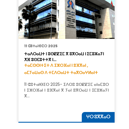
11 ⵛⵓⵜⴰⵏⴱⵉⵔ 2025
ⵜⴰⴷⵔⴰⵡⵜ ⵏ ⵓⵙⵇⵇⵉⵎ ⴳ ⵓⴳⵔⴰⵡ ⵏ ⵉⵎⵓⵣⴰⵢⵏ
ⵅⴼ ⵓⵙⵎⵓⵜⵜⴳ ⵏ…
ⵜⴰⵎⵙⵙⵏⵜⵉⵜ ⴷ ⵉⵣⵔⴼⴰⵏ ⵏ ⵓⴼⴳⴰⵏ ,
ⴰⵎⵢⴰⵡⴰⵙ ⴷ ⵜⵎⴷⵔⴰⵡⵜ ⵜⴰⴳⵔⴰⵖⵍⴰⵏⵜ
11 ⵛⵓⵜⴰⵏⴱⵉⵔ 2025- ⵉⴷⵔⵓ ⵓⵙⵇⵇⵉⵎ ⴰⵏⴰⵎⵓⵔ
ⵏ ⵉⵣⵔⴼⴰⵏ ⵏ ⵓⴼⴳⴰⵏ ⴳ ⵢⴰⵏ ⵓⴳⵔⴰⵡ ⵏ ⵉⵎⵓⵣⴰⵢⵏ
ⴳ…
ⵖⵔ ⵓⴳⴳⴰⵔ