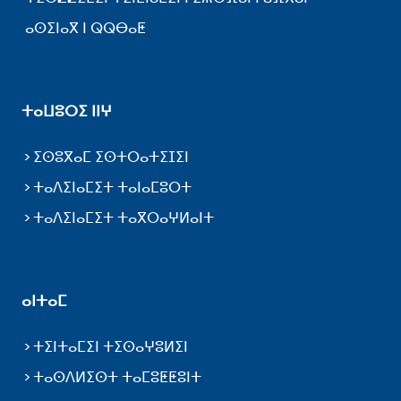
ⴰⵙⵉⵏⴰⴳ ⵏ ⵕⵕⴱⴰⵟ
ⵜⴰⵡⵓⵔⵉ ⵏⵏⵖ
ⵉⵙⵓⴳⴰⵎ ⵉⵙⵜⵔⴰⵜⵉⵊⵉⵏ
ⵜⴰⴷⵉⵏⴰⵎⵉⵜ ⵜⴰⵏⴰⵎⵓⵔⵜ
ⵜⴰⴷⵉⵏⴰⵎⵉⵜ ⵜⴰⴳⵔⴰⵖⵍⴰⵏⵜ
ⴰⵏⵜⴰⵎ
ⵜⵉⵏⵜⴰⵎⵉⵏ ⵜⵉⵙⴰⵖⵓⵍⵉⵏ
ⵜⴰⵙⴷⵍⵉⵙⵜ ⵜⴰⵎⵓⵟⵟⵓⵏⵜ