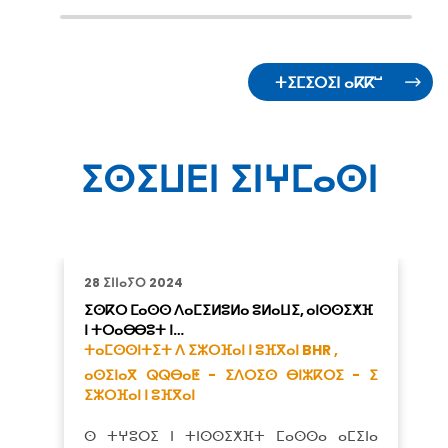
ⵜⵉⵎⵉⵔⵉⵏ ⴰⴽⴽⵯ
ⵉⵙⵉⵡⴹⵏ ⵉⵏⵖⵎⴰⵙⵏ
28 ⵉⵏⵏⴰⵢⵔ 2024
ⵉⵙⴽⵔ ⵎⴰⵙⵙ ⴷⴰⵎⵉⵍⵓⵍⴰ ⵓⵍⴰⵡⵉ, ⴰⵏⵙⵙⵉⵅⴼ
ⵏ ⵜⵔⴰⴱⴱⵓⵜ ⵏ…
ⵜⴰⵎⵙⵙⵏⵜⵉⵜ ⴷ ⵉⵣⵔⴼⴰⵏ ⵏ ⵓⴼⴳⴰⵏ BHR ,
ⴰⵙⵉⵏⴰⴳ ⵕⵕⴱⴰⵟ - ⵉⴷⵔⵉⵙ ⴱⵏⵣⴽⵔⵉ - ⵉ
ⵉⵣⵔⴼⴰⵏ ⵏ ⵓⴼⴳⴰⵏ
ⵙ ⵜⵖⵓⵔⵉ ⵏ ⵜⵏⵙⵙⵉⵅⴼⵜ ⵎⴰⵙⵙⴰ ⴰⵎⵉⵏⴰ