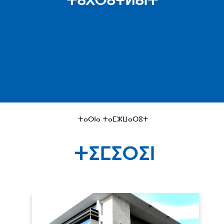
ⵜⴰⴳⵔⴰⵖⵍⴰⵏⵜ
ⵜⴰⵙⵏⴰ ⵜⴰⵎⵣⵡⴰⵔⵓⵜ
ⵜⵉⵎⵉⵔⵉⵏ