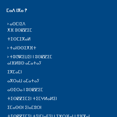
ⵎⴰⴷ ⵏⴳⴰ ?
ⴰⵙⵎⵏⵉⴷ
ⵅⴼ ⵓⵙⵇⵇⵉⵎ
ⵜⵉⵙⵎⵉⴳⴰⵍ
ⵜⴰⵏⵙⵙⵉⵅⴼⵜ
ⵜⵓⵚⴽⵉⵡⵉⵏ ⵏ ⵓⵙⵇⵇⵉⵎ
ⴰⵏⴼⵍⵓⵙ ⴰⵎⴰⵜⴰⵢ
ⵉⴳⵎⴰⵎⵏ
ⴰⴳⵔⴰⵡ ⴰⵎⴰⵜⴰⵢ
ⴰⵙⵉⵔⴰ ⵏ ⵓⵙⵇⵇⵉⵎ
ⵜⵉⵙⵇⵇⵉⵎⵉⵏ ⵜⵉⵎⵖⵍⴰⵍⵉⵏ
ⵉⵎⴰⵙⵙⵏ ⵉⵏⴰⵎⵓⵔⵏ
ⵜⵉⵙⵇⵇⵉⵎⵉⵏ ⵜⵉⵏⵎⵏⴰⴹⵉⵏ ⵏ ⵉⵣⵔⴼⴰⵏ ⵏ ⵓⴼⴳⴰⵏ