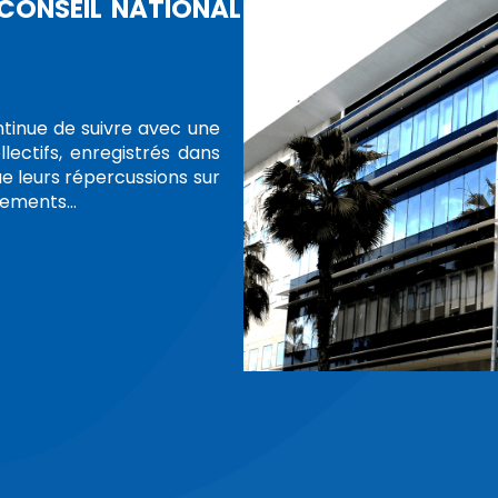
 AVEC SON ENVIRONNEMENT AFRICAI
ÇOIT LA COMMISSION NATIO
ANTE DES DROITS DE L'HOMME D
 DU BURUNDI
ÉLÉGATIONS
al des droits de l'Homme (CNDH), accueille, du 8 au 14 oc
tion de haut niveau de la Commission nationale indépen
omme de la République du Burundi, conduite par son prési
Niyaboho. La délégation burundaise est composée…