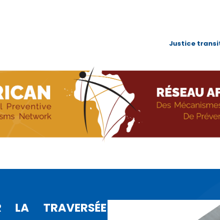
Navigatio
Justice transi
principale
Aller
au
contenu
principal
DRE DE SA DYNAMIQUE DE PARTAGE D