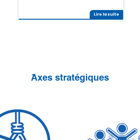
Lire la suite
َAxes stratégiques