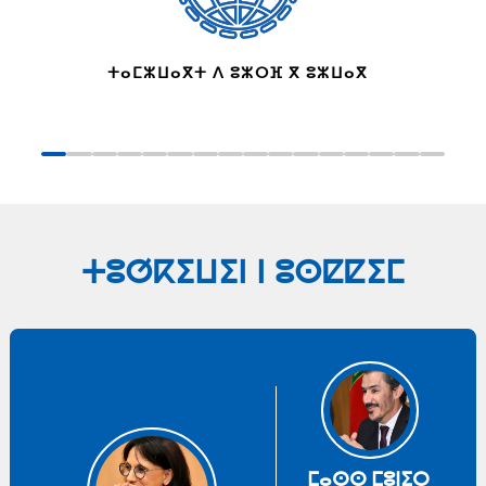
ⵜⴰⵎⵣⵡⴰⴳⵜ ⴷ ⵓⵣⵔⴼ ⴳ ⵓⵣⵡⴰⴳ
ⵜⵓⵚⴽⵉⵡⵉⵏ ⵏ ⵓⵙⵇⵇⵉⵎ
ⵎⴰⵙⵙ ⵎⵓⵏⵉⵔ