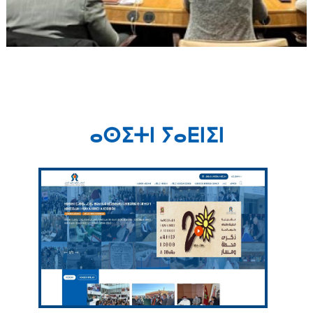
ⴰⵙⵉⵜⵏ ⵢⴰⴹⵏⵉⵏ