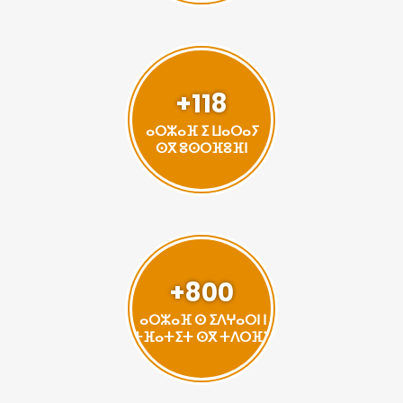
+118
ⴰⵔⵣⴰⴼ ⵉ ⵡⴰⵔⴰⵢ
ⵙⴳ ⵓⵙⵔⴼⵓⴼⵏ
+800
ⴰⵔⵣⴰⴼ ⵙ ⵉⴷⵖⴰⵔⵏ ⵏ
ⵜⴼⴰⵜⵉⵜ ⵙⴳ ⵜⴷⵔⴼⵉ