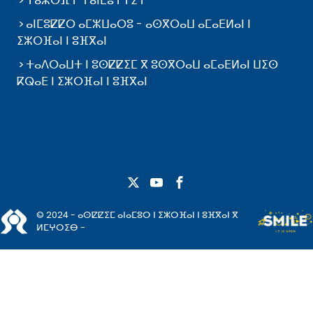
ⵜⴰⵣⵔⴼⵜ ⵜⴰⵏⵎⵓⵜⵜⵉⵜ
ⴰⵏⵎⵓⵇⵇⵔ ⴰⵎⵣⵡⴰⵔⵓ - ⴰⵙⴳⵔⴰⵡ ⴰⵎⴰⴹⵍⴰⵏ ⵏ
ⵉⵣⵔⴼⴰⵏ ⵏ ⵓⴼⴳⴰⵏ
ⵜⴰⴷⵔⴰⵡⵜ ⵏ ⵓⵙⵇⵇⵉⵎ ⴳ ⵓⵙⴳⵔⴰⵡ ⴰⵎⴰⴹⵍⴰⵏ ⵡⵉⵙ
ⴽⵕⴰⴹ ⵏ ⵉⵣⵔⴼⴰⵏ ⵏ ⵓⴼⴳⴰⵏ
© 2024 - ⴰⵙⵇⵇⵉⵎ ⴰⵏⴰⵎⵓⵔ ⵏ ⵉⵣⵔⴼⴰⵏ ⵏ ⵓⴼⴳⴰⵏ ⴳ
ⵍⵎⵖⵔⵉⴱ -