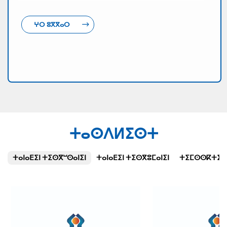
ⵖⵔ ⵓⴳⴳⴰⵔ
ⵜⴰⵙⴷⵍⵉⵙⵜ
ⵜⴰⵏⴰⴹⵉⵏ ⵜⵉⵙⴳⵯⵙⴰⵏⵉⵏ
ⵜⴰⵏⴰⴹⵉⵏ ⵜⵉⵙⴳⵓⵎⴰⵏⵉⵏ
ⵜⵉⵎⵙⵙⴽⵜⵉⵜⵉⵏ