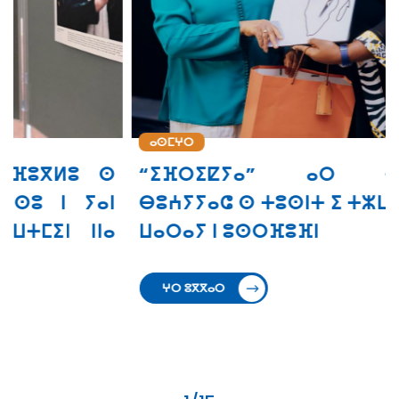
ⴰⵙⵎⵖⵔ
ⵙ
“ⵉⴼⵔⵉⵇⵢⴰ” ⴰⵔ ⵜⵙⵙⵎⵖⵓⵔ
ⵏ
ⴱⵓⵄⵢⵢⴰⵛ ⵙ ⵜⵓⵙⵏⵜ ⵉ ⵜⵣⵡⵉⵔⵜ ⵏⵏⵙ ⴳ
ⴰ
ⵡⴰⵔⴰⵢ ⵏ ⵓⵙⵔⴼⵓⴼⵏ
ⵖⵔ ⵓⴳⴳⴰⵔ