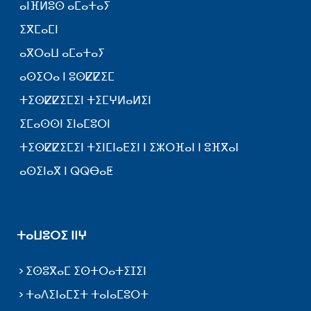
ⴰⵏⴼⵍⵓⵙ ⴰⵎⴰⵜⴰⵢ
ⵉⴳⵎⴰⵎⵏ
ⴰⴳⵔⴰⵡ ⴰⵎⴰⵜⴰⵢ
ⴰⵙⵉⵔⴰ ⵏ ⵓⵙⵇⵇⵉⵎ
ⵜⵉⵙⵇⵇⵉⵎⵉⵏ ⵜⵉⵎⵖⵍⴰⵍⵉⵏ
ⵉⵎⴰⵙⵙⵏ ⵉⵏⴰⵎⵓⵔⵏ
ⵜⵉⵙⵇⵇⵉⵎⵉⵏ ⵜⵉⵏⵎⵏⴰⴹⵉⵏ ⵏ ⵉⵣⵔⴼⴰⵏ ⵏ ⵓⴼⴳⴰⵏ
ⴰⵙⵉⵏⴰⴳ ⵏ ⵕⵕⴱⴰⵟ
ⵜⴰⵡⵓⵔⵉ ⵏⵏⵖ
ⵉⵙⵓⴳⴰⵎ ⵉⵙⵜⵔⴰⵜⵉⵊⵉⵏ
ⵜⴰⴷⵉⵏⴰⵎⵉⵜ ⵜⴰⵏⴰⵎⵓⵔⵜ