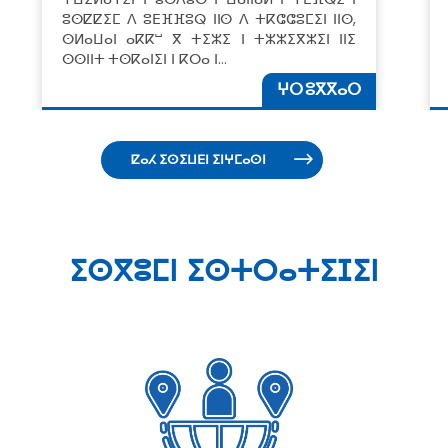
ⵓⵙⵇⵇⵉⵎ ⴷ ⵓⴹⴼⴼⵓⵕ ⵏⵏⵙ ⴷ ⵜⴽⵛⵛⵓⵎⵉⵏ ⵏⵏⵙ,
ⵙⵍⴰⵡⴰⵏ ⴰⴽⴽⵯ ⴳ ⵜⵉⵣⵉ ⵏ ⵜⵣⵣⵉⴳⵣⵉⵏ ⵏⵏⵉ
ⵙⵙⵏⵏⵜ ⵜⵙⴽⴰⵏⵉⵏ ⵏ ⴽⵔⴰ ⵏ…
ⵖⵔ ⵓⴳⴳⴰⵔ
ⵇⴰⵃ ⵉⵙⵉⵡⴹⵏ ⵉⵏⵖⵎⴰⵙⵏ
ⵉⵙⴳⵓⵎⵏ ⵉⵙⵜⵔⴰⵜⵉⵊⵉⵏ