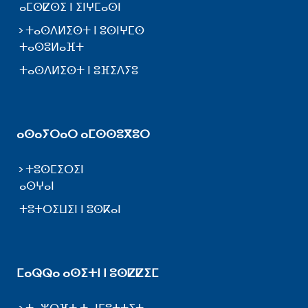
ⴰⵎⵙⵇⵙⵉ ⵏ ⵉⵏⵖⵎⴰⵙⵏ
ⵜⴰⵙⴷⵍⵉⵙⵜ ⵏ ⵓⵙⵏⵖⵎⵙ
ⵜⴰⵙⵓⵍⴰⴼⵜ
ⵜⴰⵙⴷⵍⵉⵙⵜ ⵏ ⵓⴼⵉⴷⵢⵓ
ⴰⵙⴰⵢⵔⴰⵔ ⴰⵎⵙⵙⵓⴳⵓⵔ
ⵜⵓⵙⵎⵉⵔⵉⵏ
ⴰⵙⵖⴰⵏ
ⵜⵓⵜⵔⵉⵡⵉⵏ ⵏ ⵓⵙⴽⴰⵏ
ⵎⴰⵕⵕⴰ ⴰⵙⵉⵜⵏ ⵏ ⵓⵙⵇⵇⵉⵎ