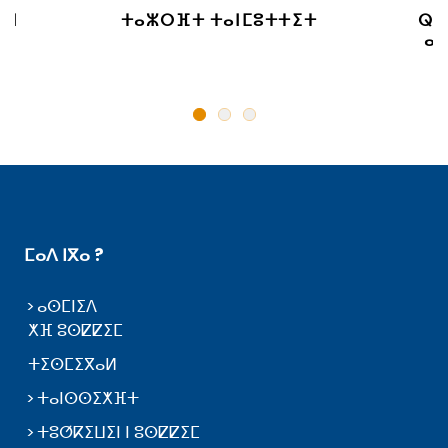
 ⵏ
ⵜⴰⵣⵔⴼⵜ ⵜⴰⵏⵎⵓⵜⵜⵉⵜ
ⵕⵕ
ⴰⵙ
ⵎⴰⴷ ⵏⴳⴰ ?
ⴰⵙⵎⵏⵉⴷ
ⵅⴼ ⵓⵙⵇⵇⵉⵎ
ⵜⵉⵙⵎⵉⴳⴰⵍ
ⵜⴰⵏⵙⵙⵉⵅⴼⵜ
ⵜⵓⵚⴽⵉⵡⵉⵏ ⵏ ⵓⵙⵇⵇⵉⵎ