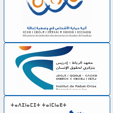
ⵜⴰⴷⵉⵏⴰⵎⵉⵜ ⵜⴰⵏⵎⵏⴰⴹⵜ