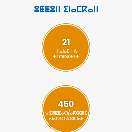
ⵓⵟⵟⵓⵏⵏ ⵉⵏⴰⵎⴽⴰⵏⵏ
21
ⵜⴰⵏⴰⴹⵜ ⴷ
ⵜⵎⵙⵙⴽⵜⵉⵜ
450
ⴰⵏⵎⵓⵇⵇⴰⵔ/ⴰⴽⵛⵛⵓⵎ
ⴰⵏⴰⵎⵓⵔ ⴷ ⵓⵏⵎⵏⴰⴹ