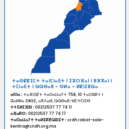
ⵜⴰⵙⵇⵇⵉⵎⵜ ⵜⴰⵏⵎⵏⴰⴹⵜ ⵏ ⵉⵣⵔⴼⴰⵏ ⵏ ⵓⴼⴳⴰⵏ ⵏ
ⵜⵎⵏⴰⴹⵜ ⵏ ⵕⵕⴱⴰⵟ - ⵙⵍⴰ - ⵍⵇⵏⵉⵟⵕⴰ
ⴰⵏⵙⴰ :
ⵜⴰⴼⵏⵉⵇⵜ ⵜⴰⵙⴰⵡⴰⵢⵜ 758, 10 ⵜⴰⵙⵓⴽⵜ ⵏ
ⵛⴰⵍⵍⴰ ⵓⵥⵓⴹ, ⴰⴳⴷⴰⵍ, ⵕⵕⴱⴰⵟ-ⵍⵎⵖⵔⵉⴱ
ⵜⵜⵉⵍⵉⴼⵓⵏ :
00212537 77 74 11
ⴰⴼⴰⴽⵙ :
00212537 77 74 17
ⵜⴰⵙⴰⵡⴰⵢⵜ ⵜⴰⵍⵉⴽⵟⵕⵓⵏⵉⵜ :
crdh.rabat-sale-
kenitra@cndh.org.ma