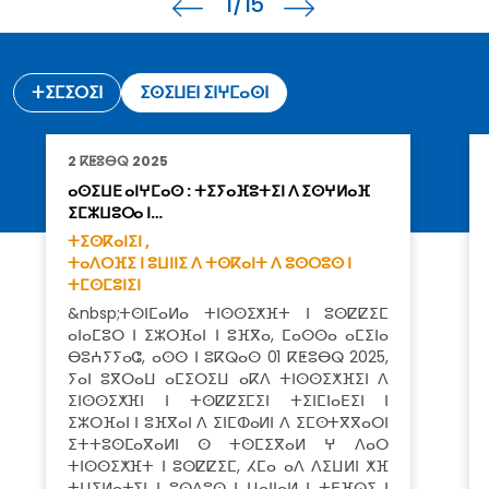
1
/15
ⵜⵉⵎⵉⵔⵉⵏ
ⵉⵙⵉⵡⴹⵏ ⵉⵏⵖⵎⴰⵙⵏ
2 ⴽⵟⵓⴱⵕ 2025
ⴰⵙⵉⵡⴹ ⴰⵏⵖⵎⴰⵙ : ⵜⵉⵢⴰⴼⵓⵜⵉⵏ ⴷ ⵉⵙⵖⵍⴰⴼ
ⵉⵎⵣⵡⵓⵔⴰ ⵏ…
ⵜⵉⵙⴽⴰⵏⵉⵏ ,
ⵜⴰⴷⵔⴼⵉ ⵏ ⵓⵡⵏⵏⵉ ⴷ ⵜⵙⴽⴰⵏⵜ ⴷ ⵓⵙⵔⵓⵙ ⵏ
ⵜⵎⵙⵎⵓⵏⵉⵏ
&nbsp;ⵜⵙⵏⵎⴰⵍⴰ ⵜⵏⵙⵙⵉⵅⴼⵜ ⵏ ⵓⵙⵇⵇⵉⵎ
ⴰⵏⴰⵎⵓⵔ ⵏ ⵉⵣⵔⴼⴰⵏ ⵏ ⵓⴼⴳⴰ, ⵎⴰⵙⵙⴰ ⴰⵎⵉⵏⴰ
ⴱⵓⵄⵢⵢⴰⵛ, ⴰⵙⵙ ⵏ ⵓⴽⵕⴰⵙ 01 ⴽⵟⵓⴱⵕ 2025,
ⵢⴰⵏ ⵓⴳⵔⴰⵡ ⴰⵎⵉⵔⵉⵡ ⴰⴽⴷ ⵜⵏⵙⵙⵉⵅⴼⵉⵏ ⴷ
ⵉⵏⵙⵙⵉⵅⴼⵏ ⵏ ⵜⵙⵇⵇⵉⵎⵉⵏ ⵜⵉⵏⵎⵏⴰⴹⵉⵏ ⵏ
ⵉⵣⵔⴼⴰⵏ ⵏ ⵓⴼⴳⴰⵏ ⴷ ⵉⵏⵎⵀⴰⵍⵏ ⴷ ⵉⵎⵙⵜⴳⴳⴰⵔⵏ
ⵉⵜⵜⵓⵙⵎⴰⴳⴰⵍⵏ ⵙ ⵜⵙⵎⵉⴳⴰⵍ ⵖ ⴷⴰⵔ
ⵜⵏⵙⵙⵉⵅⴼⵜ ⵏ ⵓⵙⵇⵇⵉⵎ, ⵃⵎⴰ ⴰⴷ ⴷⵉⵡⵍⵏ ⵅⴼ
ⵜⵡⵉⵍⴰⵜⵉⵏ ⵏ ⵓⵙⴷⵓⵙ ⵏ ⵡⴰⵏⵏⴰⵍ ⵏ ⵜⴹⴼⵕⵉ ⵏ