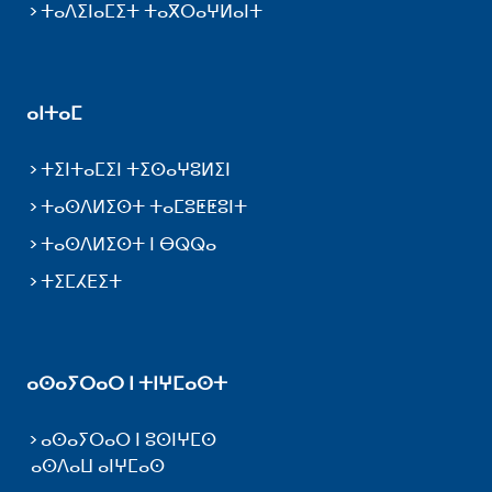
ⵜⴰⴷⵉⵏⴰⵎⵉⵜ ⵜⴰⴳⵔⴰⵖⵍⴰⵏⵜ
ⴰⵏⵜⴰⵎ
ⵜⵉⵏⵜⴰⵎⵉⵏ ⵜⵉⵙⴰⵖⵓⵍⵉⵏ
ⵜⴰⵙⴷⵍⵉⵙⵜ ⵜⴰⵎⵓⵟⵟⵓⵏⵜ
ⵜⴰⵙⴷⵍⵉⵙⵜ ⵏ ⴱⵕⵕⴰ
ⵜⵉⵎⵃⴹⵉⵜ
ⴰⵙⴰⵢⵔⴰⵔ ⵏ ⵜⵏⵖⵎⴰⵙⵜ
ⴰⵙⴰⵢⵔⴰⵔ ⵏ ⵓⵙⵏⵖⵎⵙ
ⴰⵙⴷⴰⵡ ⴰⵏⵖⵎⴰⵙ