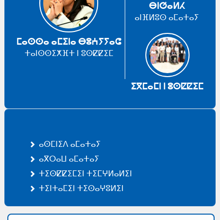
ⴱⵏⵚⴰⵍⵃ
ⴰⵏⴼⵍⵓⵙ ⴰⵎⴰⵜⴰⵢ
ⵎⴰⵙⵙⴰ ⴰⵎⵉⵏⴰ ⴱⵓⵄⵢⵢⴰⵛ
ⵜⴰⵏⵙⵙⵉⵅⴼⵜ ⵏ ⵓⵙⵇⵇⵉⵎ
ⵉⴳⵎⴰⵎⵏ ⵏ ⵓⵙⵇⵇⵉⵎ
ⴰⵙⵎⵏⵉⴷ ⴰⵎⴰⵜⴰⵢ
ⴰⴳⵔⴰⵡ ⴰⵎⴰⵜⴰⵢ
ⵜⵉⵙⵇⵇⵉⵎⵉⵏ ⵜⵉⵎⵖⵍⴰⵍⵉⵏ
ⵜⵉⵏⵜⴰⵎⵉⵏ ⵜⵉⵙⴰⵖⵓⵍⵉⵏ