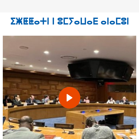
ⵉⵥⵟⵟⴰⵜⵏ ⵏ ⵓⵎⵢⴰⵡⴰⴹ ⴰⵏⴰⵎⵓⵏ