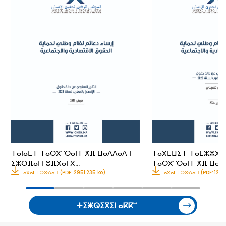
ⵜⴰⵏⴰⴹⵜ ⵜⴰⵙⴳⵯⵙⴰⵏⵜ ⵅⴼ ⵡⴰⴷⴷⴰⴷ ⵏ
ⵜⴰⴳⴹⵡⵉⵜ ⵜⴰⵎⵣⵣⴳⴰⵔ
ⵉⵣⵔⴼⴰⵏ ⵏ ⵓⴼⴳⴰⵏ ⴳ…
ⵜⴰⵙⴳⵯⵙⴰⵏⵜ ⵅⴼ ⵡⴰⴷⴷ
ⴰⴳⴰⵎ ⵏ ⵓⵙⴷⴰⵡ (PDF: 2951.235 ko)
ⴰⴳⴰⵎ ⵏ ⵓⵙⴷⴰⵡ (PDF: 1211.
ⵜⵉⵥⵕⵉⴳⵉⵏ ⴰⴽⴽⵯ