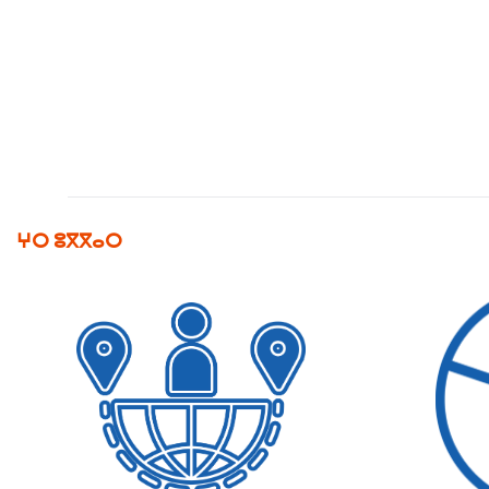
ⵖⵔ ⵓⴳⴳⴰⵔ