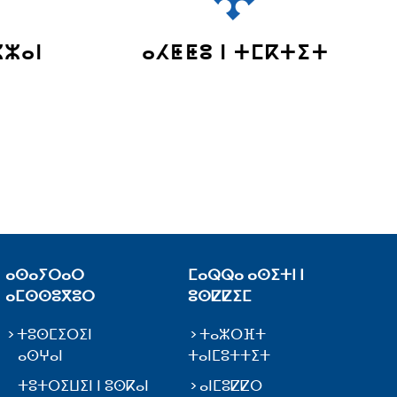
ⵣⵣⴰⵏ
ⴰⵃⵟⵟⵓ ⵏ ⵜⵎⴽⵜⵉⵜ
ⴰⵙⴰⵢⵔⴰⵔ
ⵎⴰⵕⵕⴰ ⴰⵙⵉⵜⵏ ⵏ
ⴰⵎⵙⵙⵓⴳⵓⵔ
ⵓⵙⵇⵇⵉⵎ
ⵜⵓⵙⵎⵉⵔⵉⵏ
ⵜⴰⵣⵔⴼⵜ
ⴰⵙⵖⴰⵏ
ⵜⴰⵏⵎⵓⵜⵜⵉⵜ
ⵜⵓⵜⵔⵉⵡⵉⵏ ⵏ ⵓⵙⴽⴰⵏ
ⴰⵏⵎⵓⵇⵇⵔ