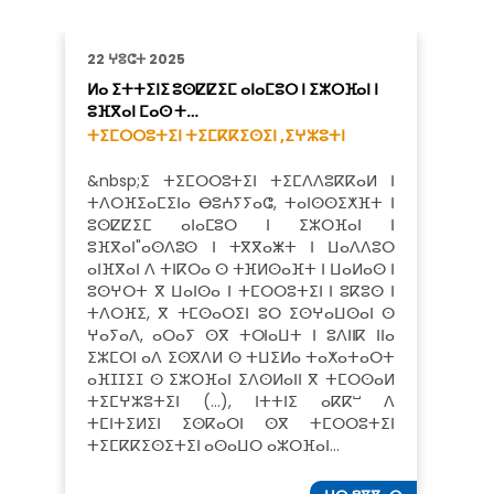
22 ⵖⵓⵛⵜ 2025
ⵍⴰ ⵉⵜⵜⵉⵏⵉ ⵓⵙⵇⵇⵉⵎ ⴰⵏⴰⵎⵓⵔ ⵏ ⵉⵣⵔⴼⴰⵏ ⵏ
ⵓⴼⴳⴰⵏ ⵎⴰⵙ ⵜ…
ⵜⵉⵎⵔⵔⵓⵜⵉⵏ ⵜⵉⵎⴽⴽⵉⵙⵉⵏ ,
ⵉⵖⵣⵓⵜⵏ
&nbsp;ⵉ ⵜⵉⵎⵔⵔⵓⵜⵉⵏ ⵜⵉⵎⴷⴷⵓⴽⴽⴰⵍ ⵏ
ⵜⴷⵔⴼⵉⴰⵎⵉⵏⴰ ⴱⵓⵄⵢⵢⴰⵛ, ⵜⴰⵏⵙⵙⵉⵅⴼⵜ ⵏ
ⵓⵙⵇⵇⵉⵎ ⴰⵏⴰⵎⵓⵔ ⵏ ⵉⵣⵔⴼⴰⵏ ⵏ
ⵓⴼⴳⴰⵏ"ⴰⵙⴷⵓⵙ ⵏ ⵜⴳⴳⴰⵥⵜ ⵏ ⵡⴰⴷⴷⵓⵔ
ⴰⵏⴼⴳⴰⵏ ⴷ ⵜⵏⴽⵔⴰ ⵙ ⵜⴼⵍⵙⴰⴼⵜ ⵏ ⵡⴰⵍⴰⵙ ⵏ
ⵓⵙⵖⵔⵜ ⴳ ⵡⴰⵏⵙⴰ ⵏ ⵜⵎⵔⵔⵓⵜⵉⵏ ⵏ ⵓⴽⵓⵙ ⵏ
ⵜⴷⵔⴼⵉ, ⴳ ⵜⵎⵙⴰⵔⵉⵏ ⵓⵔ ⵉⵙⵖⴰⵡⵙⴰⵏ ⵙ
ⵖⴰⵢⴰⴷ, ⴰⵔⴰⵢ ⵙⴳ ⵜⵔⵏⴰⵡⵜ ⵏ ⵓⴷⵏⵏⴽ ⵏⵏⴰ
ⵉⵣⵎⵔⵏ ⴰⴷ ⵉⵙⴳⴷⵍ ⵙ ⵜⵡⵉⵍⴰ ⵜⴰⵅⴰⵜⴰⵔⵜ
ⴰⴼⵊⵊⵉⵊ ⵙ ⵉⵣⵔⴼⴰⵏ ⵉⴷⵙⵍⴰⵏⵏ ⴳ ⵜⵎⵔⵙⴰⵍ
ⵜⵉⵎⵖⵣⵓⵜⵉⵏ (…), ⵏⵜⵜⵏⵉ ⴰⴽⴽⵯ ⴷ
ⵜⵎⵏⵜⵉⵍⵉⵏ ⵉⵙⴽⴰⵔⵏ ⵙⴳ ⵜⵎⵔⵔⵓⵜⵉⵏ
ⵜⵉⵎⴽⴽⵉⵙⵉⵜⵉⵏ ⴰⵙⴰⵡⵔ ⴰⵣⵔⴼⴰⵏ…