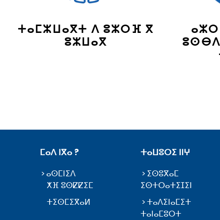
ⵜⴰⵎⵣⵡⴰⴳⵜ ⴷ ⵓⵣⵔⴼ ⴳ
ⴰⵣⵔ
ⵓⵣⵡⴰⴳ
ⵓⵙⴱⴷ
ⵎⴰⴷ ⵏⴳⴰ ?
ⵜⴰⵡⵓⵔⵉ ⵏⵏⵖ
ⴰⵙⵎⵏⵉⴷ
ⵉⵙⵓⴳⴰⵎ
ⵅⴼ ⵓⵙⵇⵇⵉⵎ
ⵉⵙⵜⵔⴰⵜⵉⵊⵉⵏ
ⵜⵉⵙⵎⵉⴳⴰⵍ
ⵜⴰⴷⵉⵏⴰⵎⵉⵜ
ⵜⴰⵏⴰⵎⵓⵔⵜ