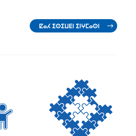
ⵇⴰⵃ ⵉⵙⵉⵡⴹⵏ ⵉⵏⵖⵎⴰⵙⵏ