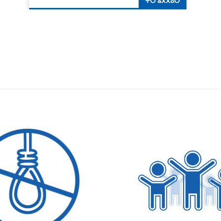
ⵖⵔ ⵓⴳⴳⴰⵔ