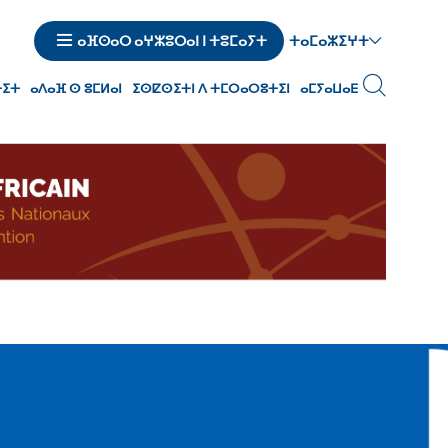
ⵜⴰⵎⴰⵣⵉⵖⵜ
ⴰⴼⵙⴰⵔ ⴰⵖⵣⵓⵔⴰⵏ ⵏ ⵜⵓⵎⴰⵢⵜ
ⵜⵉⵜ
ⴰⴷⴰⴼ ⵙ ⵓⵎⵍⴰⵏ
ⵉⵙⵇⵙⵉⵜⵏ ⴷ ⵜⵎⵔⴰⵔⵓⵜⵉⵏ
ⴰⵎⵢⴰⵡⴰⴹ