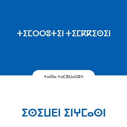
ⵜⵉⵎⵔⵔⵓⵜⵉⵏ ⵜⵉⵎⴽⴽⵉⵙⵉⵏ
ⵜⴰⵙⵏⴰ ⵜⴰⵎⵣⵡⴰⵔⵓⵜ
ⵉⵙⵉⵡⴹⵏ ⵉⵏⵖⵎⴰⵙⵏ