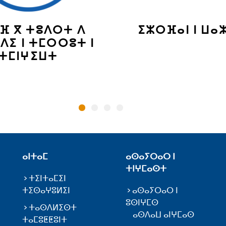
ⴼ ⴳ ⵜⵓⴷⵔⵜ ⴷ
ⵉⵣⵔⴼⴰⵏ ⵏ ⵡⴰ
ⴷⵉ ⵏ ⵜⵎⵔⵔⵓⵜ ⵏ
ⵜⵎⵏⵖⵉⵡⵜ
ⴰⵏⵜⴰⵎ
ⴰⵙⴰⵢⵔⴰⵔ ⵏ
ⵜⵏⵖⵎⴰⵙⵜ
ⵜⵉⵏⵜⴰⵎⵉⵏ
ⵜⵉⵙⴰⵖⵓⵍⵉⵏ
ⴰⵙⴰⵢⵔⴰⵔ ⵏ
ⵓⵙⵏⵖⵎⵙ
ⵜⴰⵙⴷⵍⵉⵙⵜ
ⴰⵙⴷⴰⵡ ⴰⵏⵖⵎⴰⵙ
ⵜⴰⵎⵓⵟⵟⵓⵏⵜ