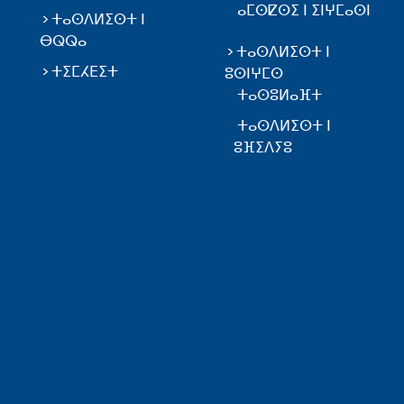
ⴰⵎⵙⵇⵙⵉ ⵏ ⵉⵏⵖⵎⴰⵙⵏ
ⵜⴰⵙⴷⵍⵉⵙⵜ ⵏ
ⴱⵕⵕⴰ
ⵜⴰⵙⴷⵍⵉⵙⵜ ⵏ
ⵜⵉⵎⵃⴹⵉⵜ
ⵓⵙⵏⵖⵎⵙ
ⵜⴰⵙⵓⵍⴰⴼⵜ
ⵜⴰⵙⴷⵍⵉⵙⵜ ⵏ
ⵓⴼⵉⴷⵢⵓ