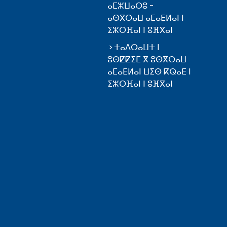
ⴰⵎⵣⵡⴰⵔⵓ -
ⴰⵙⴳⵔⴰⵡ ⴰⵎⴰⴹⵍⴰⵏ ⵏ
ⵉⵣⵔⴼⴰⵏ ⵏ ⵓⴼⴳⴰⵏ
ⵜⴰⴷⵔⴰⵡⵜ ⵏ
ⵓⵙⵇⵇⵉⵎ ⴳ ⵓⵙⴳⵔⴰⵡ
ⴰⵎⴰⴹⵍⴰⵏ ⵡⵉⵙ ⴽⵕⴰⴹ ⵏ
ⵉⵣⵔⴼⴰⵏ ⵏ ⵓⴼⴳⴰⵏ