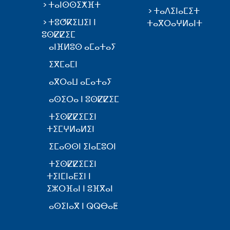
ⵜⴰⵏⵙⵙⵉⵅⴼⵜ
ⵜⴰⴷⵉⵏⴰⵎⵉⵜ
ⵜⵓⵚⴽⵉⵡⵉⵏ ⵏ
ⵜⴰⴳⵔⴰⵖⵍⴰⵏⵜ
ⵓⵙⵇⵇⵉⵎ
ⴰⵏⴼⵍⵓⵙ ⴰⵎⴰⵜⴰⵢ
ⵉⴳⵎⴰⵎⵏ
ⴰⴳⵔⴰⵡ ⴰⵎⴰⵜⴰⵢ
ⴰⵙⵉⵔⴰ ⵏ ⵓⵙⵇⵇⵉⵎ
ⵜⵉⵙⵇⵇⵉⵎⵉⵏ
ⵜⵉⵎⵖⵍⴰⵍⵉⵏ
ⵉⵎⴰⵙⵙⵏ ⵉⵏⴰⵎⵓⵔⵏ
ⵜⵉⵙⵇⵇⵉⵎⵉⵏ
ⵜⵉⵏⵎⵏⴰⴹⵉⵏ ⵏ
ⵉⵣⵔⴼⴰⵏ ⵏ ⵓⴼⴳⴰⵏ
ⴰⵙⵉⵏⴰⴳ ⵏ ⵕⵕⴱⴰⵟ