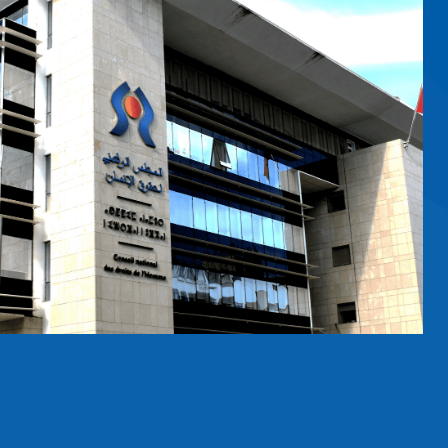
CAIN, LE
IONALE
E DE LA
u 14 octobre
ndépendante
n président,