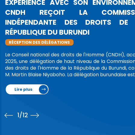
DU CON
CONCERN
VILLES M
PROTESTATI
LIBERTÉ D'E
La Présiden
Bouayach a t
présidentes 
(CRDH), des d
d…
Lire plus
1
/12