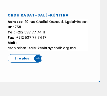
CRDH RABAT-SALÉ-KÉNITRA
Adresse
: 10 rue Chellal Ouzoud, Agdal-Rabat.
BP
: 758.
Tel
: +212 537 77 74 11
Fax
: +212 537 77 74 17
Mail
:
crdh.rabat-sale-kenitra@cndh.org.ma
Lire plus