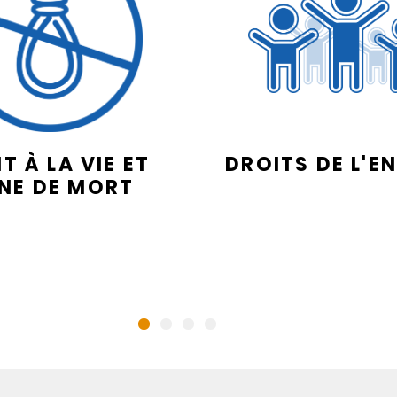
T À LA VIE ET
DROITS DE L'E
INE DE MORT