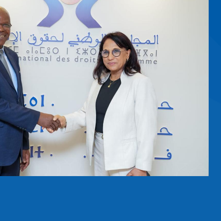
’HOMME
USIEURS
me Amina
blant les
e l’Homme
ence, afin