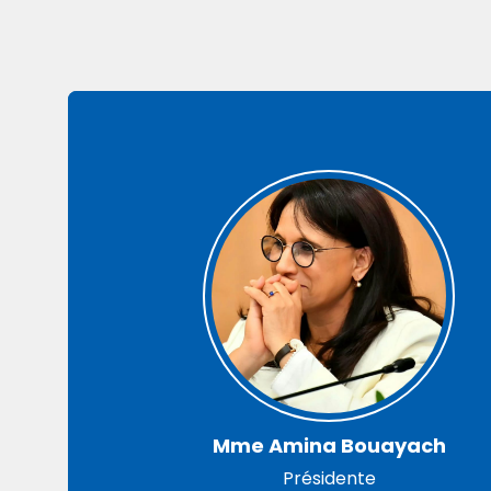
Mme Amina Bouayach
Présidente