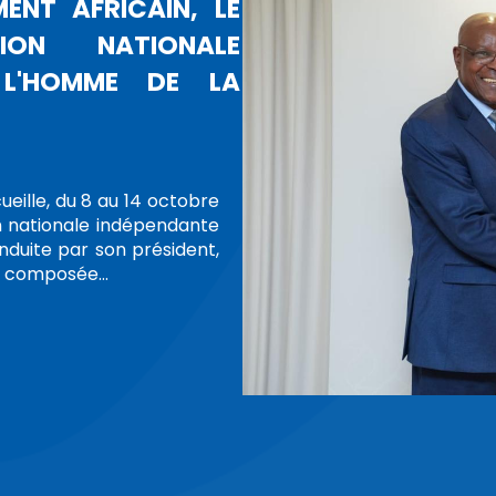
SEIL NATIONAL DES DROITS DE L
ANT LES PROTESTATIONS DANS PL
AROCAINES
ONS
XPRESSION, DE RÉUNION, DE MANIFESTATION ET D'ASSOCIATION
te du Conseil national des droits de l’Homme, Mada
enu, mercredi 1er octobre 2025, une réunion rassem
et présidents des Commissions régionales des droits d
irecteurs, et des chargés de missions auprès de la Présid