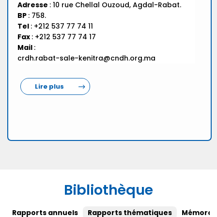
Adresse
: 10 rue Chellal Ouzoud, Agdal-Rabat.
BP
: 758.
Tel
: +212 537 77 74 11
Fax
: +212 537 77 74 17
Mail
:
crdh.rabat-sale-kenitra@cndh.org.ma
Lire plus
Bibliothèque
Rapports annuels
Rapports thématiques
Mémorand