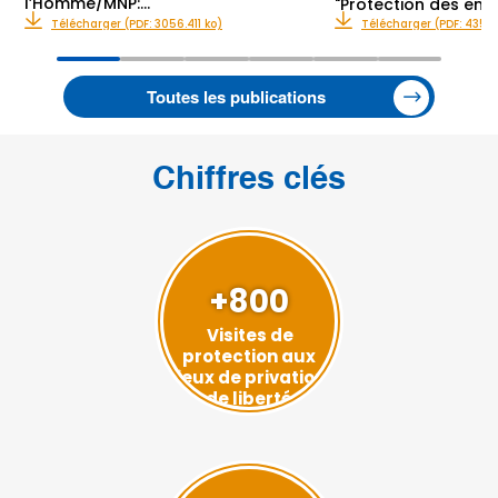
l’Homme/MNP:…
"Protection des enf
Télécharger (PDF: 3056.411 ko)
Télécharger (PDF: 435.0
Toutes les publications
Chiffres clés
+800
Visites de
protection aux
lieux de privation
de liberté