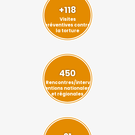
+118
Visites
préventives contre
la torture
450
Rencontres/interv
entions nationales
et régionales