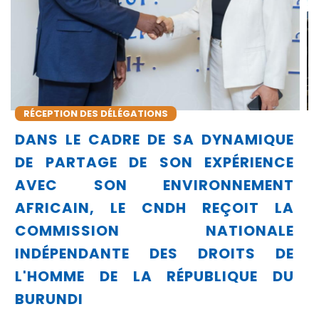
PROTESTATIONS
LIBERTÉ D'EXPRESSION, DE RÉUNION, DE
QUE
MANIFESTATION ET D'ASSOCIATION
NCE
CONCLUSIONS E
NT
RECOMMANDATIONS
 LA
PRÉLIMINAIRES DU CONSEI
LE
NATIONAL DES DROITS DE L’HOMM
 DE
CONCERNANT LES PROTESTATION
 DU
DANS PLUSIEURS VILLE
MAROCAINES