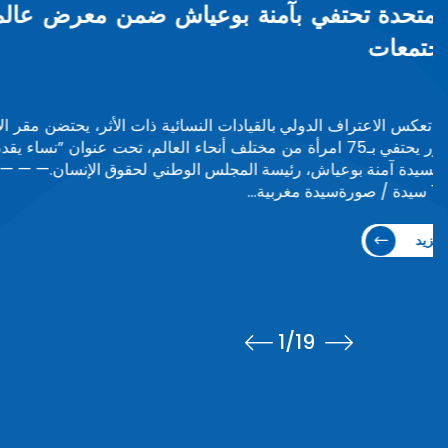
"إفريقيا” تكرم بوعياش تقديراً لريادتها في الوق
تكريم
تكريم حافل حظيت به السيدة آمنة بوعياش، بعد نهاية ولايتها التأ
للآلي
كيغالي.وجاء هذا التكريم خلال أشغال المؤتمر السنوي الرابع ل
والجمعية العامة للشبكة…
اقرأ المزيد
2
/19