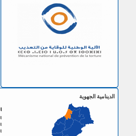
الدينامية الجهوية
ا
العنو
الها
الفا