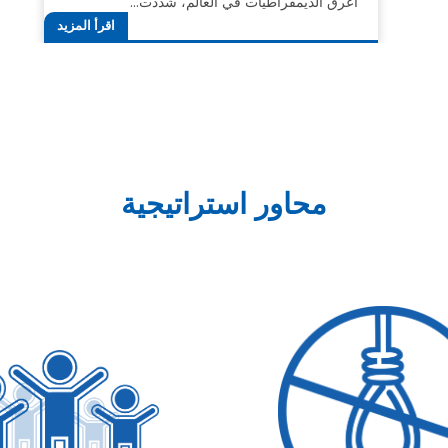
أعرق الديمقراطيات في العالم، شددت…
اقرأ المزيد
محاور استراتيجية