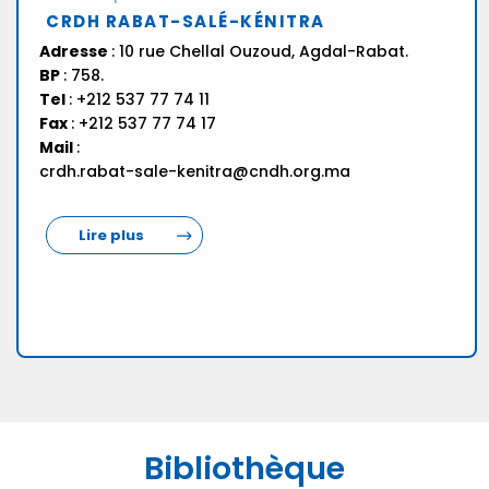
CRDH RABAT-SALÉ-KÉNITRA
Adresse
: 10 rue Chellal Ouzoud, Agdal-Rabat.
BP
: 758.
Tel
: +212 537 77 74 11
Fax
: +212 537 77 74 17
Mail
:
crdh.rabat-sale-kenitra@cndh.org.ma
Lire plus
Bibliothèque