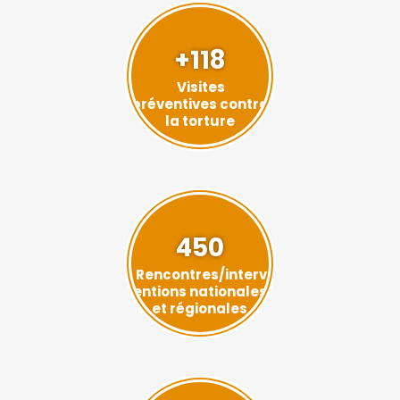
+118
Visites
préventives contre
la torture
450
Rencontres/interv
entions nationales
et régionales