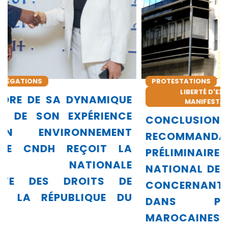
PROTESTATIONS
LIBERTÉ D'EXPRESSION, DE RÉUNION, DE
E
MANIFESTATION ET D'ASSOCIATION
E
CONCLUSIONS ET
T
RECOMMANDATIONS
A
PRÉLIMINAIRES DU CONSEIL
E
NATIONAL DES DROITS DE L’HOMME
E
CONCERNANT LES PROTESTATIONS
U
DANS PLUSIEURS VILLES
MAROCAINES