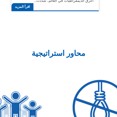
أعرق الديمقراطيات في العالم، شددت…
اقرأ المزيد
محاور استراتيجية