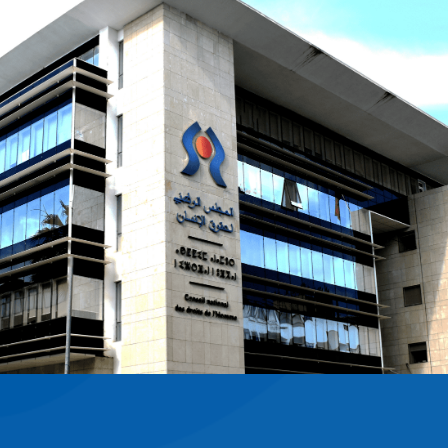
عرض عالمي لنساء يقدن
يحتضن مقر الأمم المتحدة بجنيف
تحت عنوان ”نساء يقدن دولاً ومجتمعات“،
الإنسان.— — —معطيات حول صور