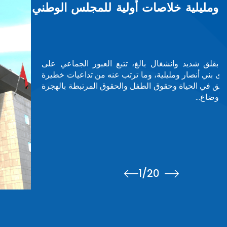
الأمم المتحدة تحتفي بآمنة بوعياش ضمن م
دولاً ومجتمعات
تكريم
في مبادرة تعكس الاعتراف الدولي بالقيادات النسائية ذات الأثر، 
معرض صور يحتفي بـ75 امرأة من مختلف أنحاء العالم، 
من بينهن السيدة آمنة بوعياش، رئيسة المجلس الوطني لحقوق 
المعرض75 سيدة / صورةسيدة مغربية…
اقرأ المزيد
2
/20