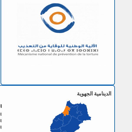
الدينامية الجهوية
ا
العنو
الها
الفا