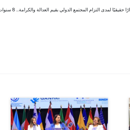
لمجتمع الدولي بقيم العدالة والكرامة… 8 سنوات بعد ميثاق مراكش الدولي من أجل الهجرة