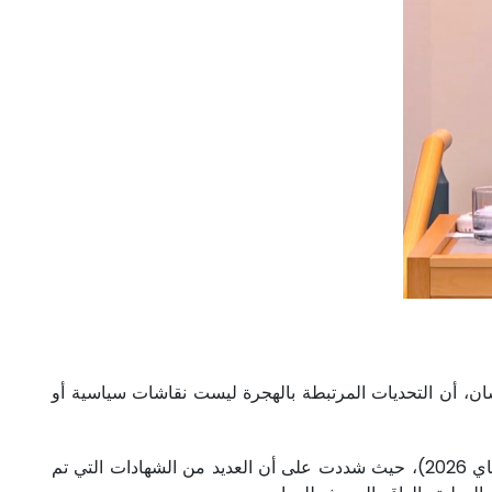
ن، أن التحديات المرتبطة بالهجرة ليست نقاشات سياسية أو
جاء ذلك بمناسبة مداخلتها في نقاش السياسات المنظم في سياق المنتدى الدولي الثاني لمراجعة الهجرة، المنعقد بنيويورك (ماي 2026)، حيث شددت على أن العديد من الشهادات التي تم