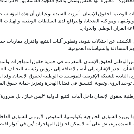
خطورة”، معتبرة أنها تعكس بشكل واضح الفجوة القائمة بين الالتزامات 
ات الوطنية لحقوق الإنسان، أبرزت السيدة بوعياش أن هذه المؤسسات 
توثيقها، ومواكبة الضحايا، والترافع لدى السلطات الوطنية والهيئات
شف عن اختلالات بنيوية، وتطوير آليات التتبع، واقتراح مقاربات جد
تهم المساءلة والسياسات العمومية.
وطني لحقوق الإنسان بالمغرب، في حماية حقوق المهاجرات والمهاجري
 الشأن. تجدر الإشارة إلى أنه، بالإضافة إلى ترؤس رئيسته للتحالف
، التابعة للشبكة الإفريقية للمؤسسات الوطنية لحقوق الإنسان. وقد
ى توحيد الرؤى وتقوية التنسيق في قضايا الهجرة وتعزيز حماية حقوق ال
ية لحقوق الإنسان داخل آليات التتبع الدولية “ليس خيارًا، بل ضرورة
ها وزيرة الشؤون الخارجية بكولومبيا، المفوض الأوروبي للشؤون الداخل
لسيدة بوعياش على أنه لا يمكن اختزال المهاجرات/ين في أدوار اقتصادي