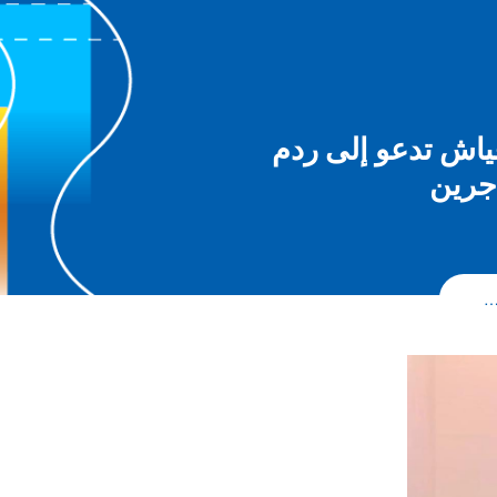
ياش تدعو إلى ردم
اجرين
…