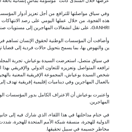
عرضها خلال المنتدى كانت “موسومة بمآسٍ إنسانية بالغة ال
وفي سياق مواصلتها للترافع من أجل تعزيز أدوار المؤسس
هذه الفجوة، من خلال عملها اليومي على رصد الانتهاكات و
GANHRI، على نقل انشغالات المهاجرين إلى مستويات صناعة القرار، الوطني والدولي.
وأضافت أن المؤسسات الوطنية لحقوق الإنسان تساهم في الك
ين والنهوض بها، بما يسمح بتحويل حالات فردية إلى قضايا 
في سياق متصل، استعرضت السيدة بوعياش، تجربة المجلس ال
ترافعه المتواصل وتعزيزه للتعاون الدولي والإفريقي بهذا
شخص السيدة بوعياش، المجموعة الإفريقية المعنية بالهجرة
بالعمال المهاجرين وفي ديناميات إقليمية إفريقية تهدف إل
واعتبرت بوعياش أن الاعتراف الكامل بدور المؤسسات الوطن
المهاجرين.
في ختام مداخلتها في هذا اللقاء، الذي شارك فيه إلى جانب
الدولية للهجرة، منسقة شبكة الأمم المتحدة للهجرة، شددت ا
مخاطر جسيمة في سبيل تحقيقها.