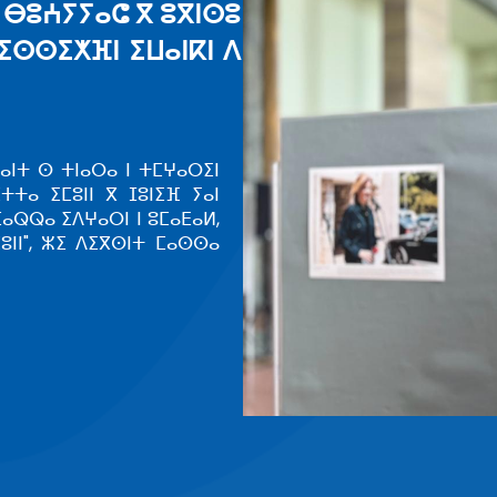
“ⵉⴼⵔⵉⵇⵢⴰ” ⴰⵔ ⵜⵙⵙⵎⵖⵓⵔ 
ⵜⵣⵡⵉⵔⵜ ⵏⵏⵙ ⴳ ⵡⴰⵔⴰⵢ ⵏ ⵓⵙⵔⴼⵓ
ⴰⵙⵎⵖⵔ
ⵢⴰⵏ ⵓⵙⵎⵖⵔ ⴰⵅⴰⵜⴰⵔ ⵏⵏⴰ ⵙ ⵉⵜⵜⵓⴳⴰⵏ ⵉ ⵎⴰⵙⵙⴰ ⴰ
ⵜⵡⴰⵍⴰ ⵏⵏⵙ ⵜⴰⵎⵙⵔⵙⵍⵜ ⵅⴼ ⵉⵅⴼ ⵏ ⵓⵥⵟⵟⴰ ⴰⴼⵔⵉ
ⵣⴳ ⵓⵙⵔⴼⵓⴼⵏ ⴳ ⵉⴼⵔⵉⵇⵢⴰ, ⴰⵙⵙ ⴰⴷ ⵏ ⵓⵙⵉⵎⵡ
ⵜⴰⵔⵡⴰⵏⴷⵉⵜ ⴽⵉⴳⴰⵍⵉ.ⵢⵓⵛⴽⴰ ⴷ ⵓⵙⵎⵖⵔ ⴰⴷ ⴰⴽⴷ
ⵡⵉⵙⵙ ⴽⴽⵓⵥ ⵏ ⵓⵥⵟⵟⴰ, ⵏⵏⴰ ⴳ ⵜⴼⴽⴰ…
ⵖⵔ ⵓⴳⴳⴰⵔ