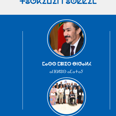
ⵜⵓⵚⴽⵉⵡⵉⵏ ⵏ ⵓⵙⵇⵇⵉⵎ
ⵎⴰⵙⵙ ⵎⵓⵏⵉⵔ ⴱⵏⵚⴰⵍⵃ
ⴰⵏⴼⵍⵓⵙ ⴰⵎⴰⵜⴰⵢ