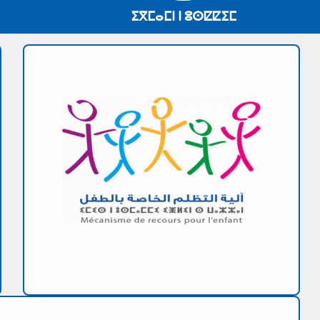
ⵉⴳⵎⴰⵎⵏ ⵏ ⵓⵙⵇⵇⵉⵎ