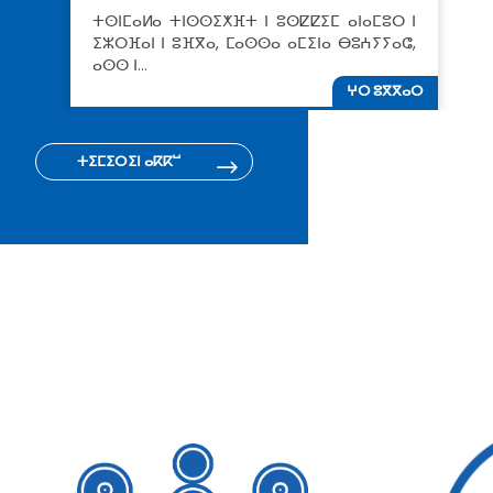
ⵜⵙⵏⵎⴰⵍⴰ ⵜⵏⵙⵙⵉⵅⴼⵜ ⵏ ⵓⵙⵇⵇⵉⵎ ⴰⵏⴰⵎⵓⵔ ⵏ
ⵉⵣⵔⴼⴰⵏ ⵏ ⵓⴼⴳⴰ, ⵎⴰⵙⵙⴰ ⴰⵎⵉⵏⴰ ⴱⵓⵄⵢⵢⴰⵛ,
ⴰⵙⵙ ⵏ…
ⵖⵔ ⵓⴳⴳⴰⵔ
ⵜⵉⵎⵉⵔⵉⵏ ⴰⴽⴽⵯ