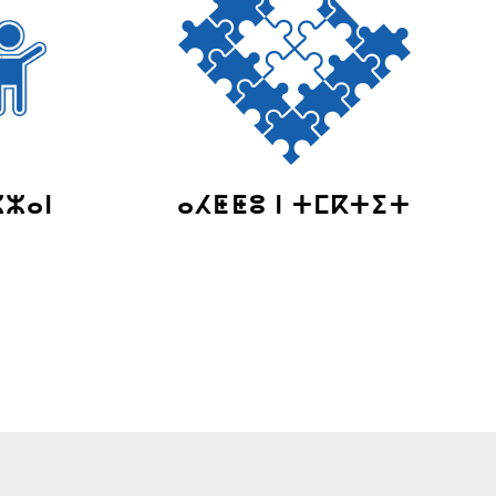
ⵣⵣⴰⵏ
ⴰⵃⵟⵟⵓ ⵏ ⵜⵎⴽⵜⵉⵜ