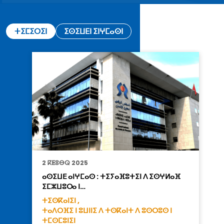
ⵜⵉⵎⵉⵔⵉⵏ
ⵉⵙⵉⵡⴹⵏ ⵉⵏⵖⵎⴰⵙⵏ
2 ⴽⵟⵓⴱⵕ 2025
ⴰⵙⵉⵡⴹ ⴰⵏⵖⵎⴰⵙ : ⵜⵉⵢⴰⴼⵓⵜⵉⵏ ⴷ ⵉⵙⵖⵍⴰⴼ
ⵉⵎⵣⵡⵓⵔⴰ ⵏ…
ⵜⵉⵙⴽⴰⵏⵉⵏ ,
ⵜⴰⴷⵔⴼⵉ ⵏ ⵓⵡⵏⵏⵉ ⴷ ⵜⵙⴽⴰⵏⵜ ⴷ ⵓⵙⵔⵓⵙ ⵏ
ⵜⵎⵙⵎⵓⵏⵉⵏ