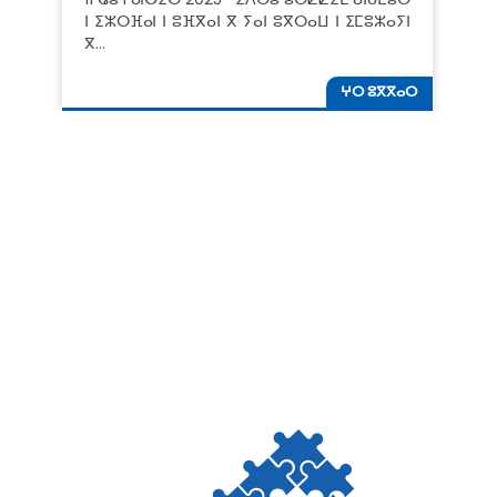
ⵏ ⵉⵣⵔⴼⴰⵏ ⵏ ⵓⴼⴳⴰⵏ ⴳ ⵢⴰⵏ ⵓⴳⵔⴰⵡ ⵏ ⵉⵎⵓⵣⴰⵢⵏ
ⴳ…
ⵖⵔ ⵓⴳⴳⴰⵔ