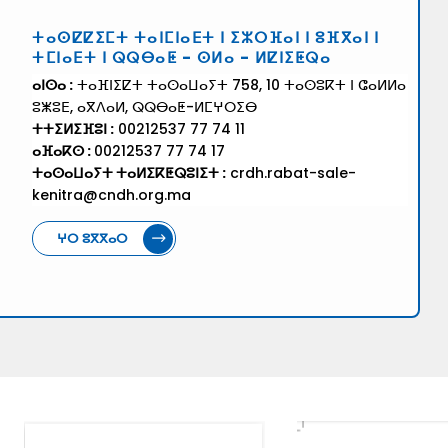
ⵜⴰⵙⵇⵇⵉⵎⵜ ⵜⴰⵏⵎⵏⴰⴹⵜ ⵏ ⵉⵣⵔⴼⴰⵏ ⵏ ⵓⴼⴳⴰⵏ ⵏ
ⵜⵎⵏⴰⴹⵜ ⵏ ⵕⵕⴱⴰⵟ - ⵙⵍⴰ - ⵍⵇⵏⵉⵟⵕⴰ
ⴰⵏⵙⴰ :
ⵜⴰⴼⵏⵉⵇⵜ ⵜⴰⵙⴰⵡⴰⵢⵜ 758, 10 ⵜⴰⵙⵓⴽⵜ ⵏ ⵛⴰⵍⵍⴰ
ⵓⵥⵓⴹ, ⴰⴳⴷⴰⵍ, ⵕⵕⴱⴰⵟ-ⵍⵎⵖⵔⵉⴱ
ⵜⵜⵉⵍⵉⴼⵓⵏ :
00212537 77 74 11
ⴰⴼⴰⴽⵙ :
00212537 77 74 17
ⵜⴰⵙⴰⵡⴰⵢⵜ ⵜⴰⵍⵉⴽⵟⵕⵓⵏⵉⵜ :
crdh.rabat-sale-
kenitra@cndh.org.ma
ⵖⵔ ⵓⴳⴳⴰⵔ