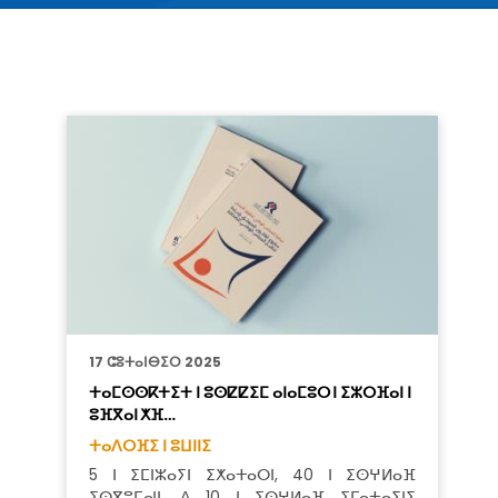
17 ⵛⵓⵜⴰⵏⴱⵉⵔ 2025
ⵜⴰⵎⵙⵙⴽⵜⵉⵜ ⵏ ⵓⵙⵇⵇⵉⵎ ⴰⵏⴰⵎⵓⵔ ⵏ ⵉⵣⵔⴼⴰⵏ ⵏ
ⵓⴼⴳⴰⵏ ⵅⴼ…
ⵜⴰⴷⵔⴼⵉ ⵏ ⵓⵡⵏⵏⵉ
5 ⵏ ⵉⵎⵏⵣⴰⵢⵏ ⵉⵅⴰⵜⴰⵔⵏ, 40 ⵏ ⵉⵙⵖⵍⴰⴼ
ⵉⵙⴳⵓⵎⴰⵏⵏ, ⴷ 10 ⵏ ⵉⵙⵖⵍⴰⴼ ⵉⵎⴰⵜⴰⵢⵏⵉ