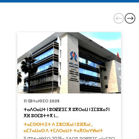
11 ⵛⵓⵜⴰⵏⴱⵉⵔ 2025
ⵜⴰⴷⵔⴰⵡⵜ ⵏ ⵓⵙⵇⵇⵉⵎ ⴳ ⵓⴳⵔⴰⵡ ⵏ ⵉⵎⵓⵣⴰⵢⵏ
ⵅⴼ ⵓⵙⵎⵓⵜⵜⴳ ⵏ…
ⵜⴰⵎⵙⵙⵏⵜⵉⵜ ⴷ ⵉⵣⵔⴼⴰⵏ ⵏ ⵓⴼⴳⴰⵏ ,
ⴰⵎⵢⴰⵡⴰⵙ ⴷ ⵜⵎⴷⵔⴰⵡⵜ ⵜⴰⴳⵔⴰⵖⵍⴰⵏⵜ
11 ⵛⵓⵜⴰⵏⴱⵉⵔ 2025- ⵉⴷⵔⵓ ⵓⵙⵇⵇⵉⵎ ⴰⵏⴰⵎⵓⵔ