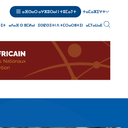
ⵜⴰⵎⴰⵣⵉⵖⵜ
ⴰⴼⵙⴰⵔ ⴰⵖⵣⵓⵔⴰⵏ ⵏ ⵜⵓⵎⴰⵢⵜ
ⵜⵉⵜ
ⴰⴷⴰⴼ ⵙ ⵓⵎⵍⴰⵏ
ⵉⵙⵇⵙⵉⵜⵏ ⴷ ⵜⵎⵔⴰⵔⵓⵜⵉⵏ
ⴰⵎⵢⴰⵡⴰⴹ