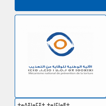
ⵜⴰⴷⵉⵏⴰⵎⵉⵜ ⵜⴰⵏⵎⵏⴰⴹⵜ