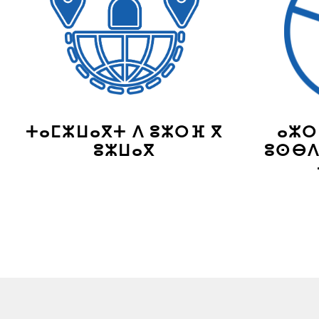
ⵜⴰⵎⵣⵡⴰⴳⵜ ⴷ ⵓⵣⵔⴼ ⴳ
ⴰⵣⵔ
ⵓⵣⵡⴰⴳ
ⵓⵙⴱⴷ