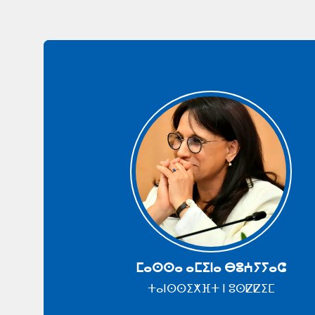
ⵎⴰⵙⵙⴰ ⴰⵎⵉⵏⴰ ⴱⵓⵄⵢⵢⴰⵛ
ⵜⴰⵏⵙⵙⵉⵅⴼⵜ ⵏ ⵓⵙⵇⵇⵉⵎ