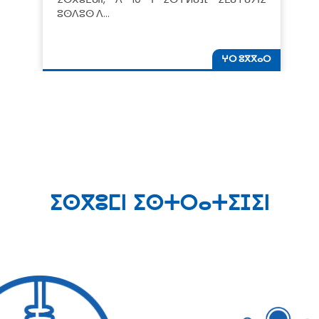
ⵓⵙⴷⵓⵙ ⴷ…
ⵖⵔ ⵓⴳⴳⴰⵔ
ⵉⵙⴳⵓⵎⵏ ⵉⵙⵜⵔⴰⵜⵉⵊⵉⵏ