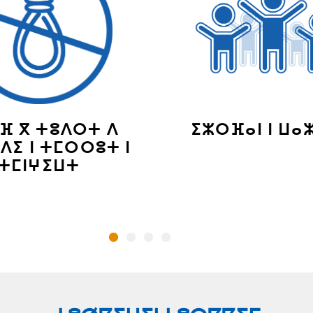
ⴼ ⴳ ⵜⵓⴷⵔⵜ ⴷ
ⵉⵣⵔⴼⴰⵏ ⵏ ⵡⴰ
ⴷⵉ ⵏ ⵜⵎⵔⵔⵓⵜ ⵏ
ⵜⵎⵏⵖⵉⵡⵜ