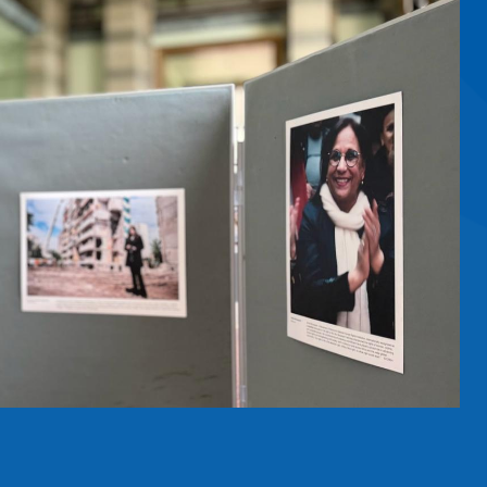
ⴱⵓⵄⵢⵢⴰⵛ ⵙ ⵜⵓⵙⵏⵜ ⵉ
ⴼⵏ
ⵎⵉⵏⴰ ⴱⵓⵄⵢⵢⴰⵛ, ⴹⴰⵕⴰⵜ ⵏ ⵜⴳⵉⵔⴰ ⵏ
ⵇⵉ ⵏ ⵉⵎⴰⵙⵙⵏ ⵉⵏⴰⵎⵓⵔⵏ ⵏ ⵡⴰⵔⴰⵢ
ⴰⵙ 26 ⵢⵓⵏⵢⵓ ⴰⴷ, ⴳ ⵜⵎⴰⵥⵓⵏⵜ
 ⵜⵡⵓⵔⵉⵡⵉⵏ ⵏ ⵓⴳⵔⴰⵡ ⴰⵙⴳⴳⵯⴰⵙⴰⵏ