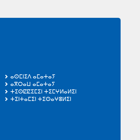
ⴰⵙⵎⵏⵉⴷ ⴰⵎⴰⵜⴰⵢ
ⴰⴳⵔⴰⵡ ⴰⵎⴰⵜⴰⵢ
ⵜⵉⵙⵇⵇⵉⵎⵉⵏ ⵜⵉⵎⵖⵍⴰⵍⵉⵏ
ⵜⵉⵏⵜⴰⵎⵉⵏ ⵜⵉⵙⴰⵖⵓⵍⵉⵏ