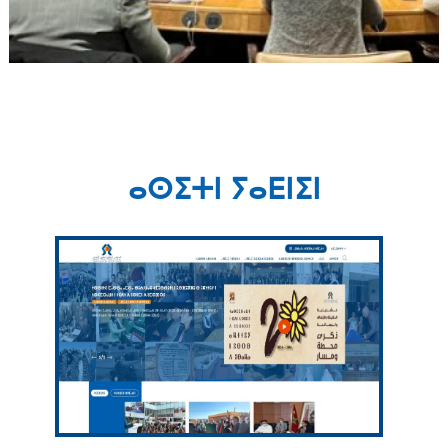
ⴰⵙⵉⵜⵏ ⵢⴰⴹⵏⵉⵏ