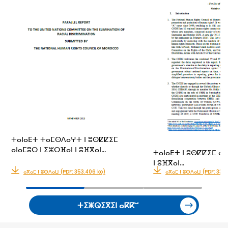
ⵜⴰⵏⴰⴹⵜ ⵜⴰⵎⵙⴷⴰⵖⵜ ⵏ ⵓⵙⵇⵇⵉⵎ
ⴰⵏⴰⵎⵓⵔ ⵏ ⵉⵣⵔⴼⴰⵏ ⵏ ⵓⴼⴳⴰⵏ…
ⵜⴰⵏⴰⴹⵜ ⵏ ⵓⵙⵇⵇⵉⵎ ⴰⵏ
ⵏ ⵓⴼⴳⴰⵏ…
ⴰⴳⴰⵎ ⵏ ⵓⵙⴷⴰⵡ (PDF: 353.406 ko)
ⴰⴳⴰⵎ ⵏ ⵓⵙⴷⴰⵡ (PDF: 331.
ⵜⵉⵥⵕⵉⴳⵉⵏ ⴰⴽⴽⵯ