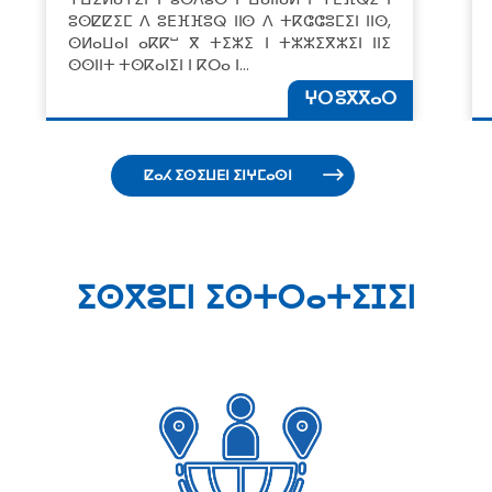
ⵓⵙⵇⵇⵉⵎ ⴷ ⵓⴹⴼⴼⵓⵕ ⵏⵏⵙ ⴷ ⵜⴽⵛⵛⵓⵎⵉⵏ ⵏⵏⵙ,
ⵙⵍⴰⵡⴰⵏ ⴰⴽⴽⵯ ⴳ ⵜⵉⵣⵉ ⵏ ⵜⵣⵣⵉⴳⵣⵉⵏ ⵏⵏⵉ
ⵙⵙⵏⵏⵜ ⵜⵙⴽⴰⵏⵉⵏ ⵏ ⴽⵔⴰ ⵏ…
ⵖⵔ ⵓⴳⴳⴰⵔ
ⵇⴰⵃ ⵉⵙⵉⵡⴹⵏ ⵉⵏⵖⵎⴰⵙⵏ
ⵉⵙⴳⵓⵎⵏ ⵉⵙⵜⵔⴰⵜⵉⵊⵉⵏ