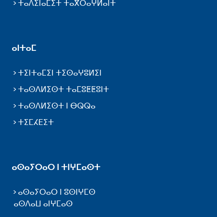
ⵜⴰⴷⵉⵏⴰⵎⵉⵜ ⵜⴰⴳⵔⴰⵖⵍⴰⵏⵜ
ⴰⵏⵜⴰⵎ
ⵜⵉⵏⵜⴰⵎⵉⵏ ⵜⵉⵙⴰⵖⵓⵍⵉⵏ
ⵜⴰⵙⴷⵍⵉⵙⵜ ⵜⴰⵎⵓⵟⵟⵓⵏⵜ
ⵜⴰⵙⴷⵍⵉⵙⵜ ⵏ ⴱⵕⵕⴰ
ⵜⵉⵎⵃⴹⵉⵜ
ⴰⵙⴰⵢⵔⴰⵔ ⵏ ⵜⵏⵖⵎⴰⵙⵜ
ⴰⵙⴰⵢⵔⴰⵔ ⵏ ⵓⵙⵏⵖⵎⵙ
ⴰⵙⴷⴰⵡ ⴰⵏⵖⵎⴰⵙ