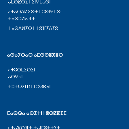
ⴰⵎⵙⵇⵙⵉ ⵏ ⵉⵏⵖⵎⴰⵙⵏ
ⵜⴰⵙⴷⵍⵉⵙⵜ ⵏ ⵓⵙⵏⵖⵎⵙ
ⵜⴰⵙⵓⵍⴰⴼⵜ
ⵜⴰⵙⴷⵍⵉⵙⵜ ⵏ ⵓⴼⵉⴷⵢⵓ
ⴰⵙⴰⵢⵔⴰⵔ ⴰⵎⵙⵙⵓⴳⵓⵔ
ⵜⵓⵙⵎⵉⵔⵉⵏ
ⴰⵙⵖⴰⵏ
ⵜⵓⵜⵔⵉⵡⵉⵏ ⵏ ⵓⵙⴽⴰⵏ
ⵎⴰⵕⵕⴰ ⴰⵙⵉⵜⵏ ⵏ ⵓⵙⵇⵇⵉⵎ
ⵜⴰⵣⵔⴼⵜ ⵜⴰⵏⵎⵓⵜⵜⵉⵜ