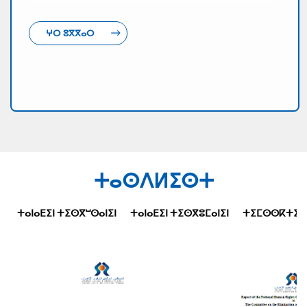
ⵖⵔ ⵓⴳⴳⴰⵔ
ⵜⴰⵙⴷⵍⵉⵙⵜ
ⵜⴰⵏⴰⴹⵉⵏ ⵜⵉⵙⴳⵯⵙⴰⵏⵉⵏ
ⵜⴰⵏⴰⴹⵉⵏ ⵜⵉⵙⴳⵓⵎⴰⵏⵉⵏ
ⵜⵉⵎⵙⵙⴽⵜⵉⵜⵉⵏ