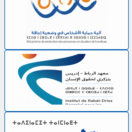
ⵜⴰⴷⵉⵏⴰⵎⵉⵜ ⵜⴰⵏⵎⵏⴰⴹⵜ