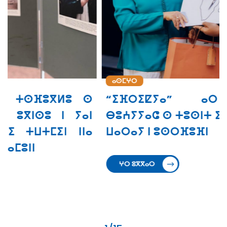
ⴰⵙⵎⵖⵔ
“ⵉⴼⵔⵉⵇⵢⴰ” ⴰⵔ ⵜⵙⵙⵎⵖⵓⵔ
ⴱⵓⵄⵢⵢⴰⵛ ⵙ ⵜⵓⵙⵏⵜ ⵉ ⵜⵣⵡⵉⵔⵜ ⵏⵏⵙ ⴳ
ⵡⴰⵔⴰⵢ ⵏ ⵓⵙⵔⴼⵓⴼⵏ
ⵖⵔ ⵓⴳⴳⴰⵔ