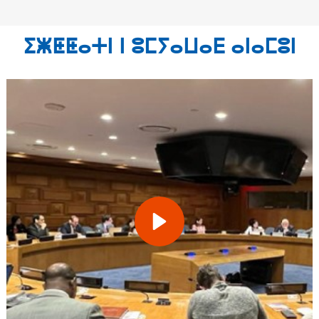
ⵉⵥⵟⵟⴰⵜⵏ ⵏ ⵓⵎⵢⴰⵡⴰⴹ ⴰⵏⴰⵎⵓⵏ