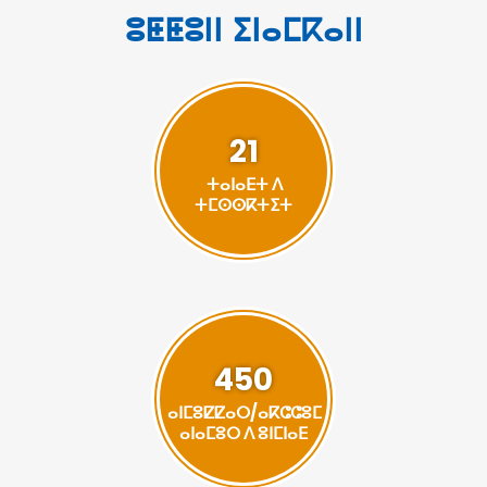
ⵓⵟⵟⵓⵏⵏ ⵉⵏⴰⵎⴽⴰⵏⵏ
21
ⵜⴰⵏⴰⴹⵜ ⴷ
ⵜⵎⵙⵙⴽⵜⵉⵜ
450
ⴰⵏⵎⵓⵇⵇⴰⵔ/ⴰⴽⵛⵛⵓⵎ
ⴰⵏⴰⵎⵓⵔ ⴷ ⵓⵏⵎⵏⴰⴹ