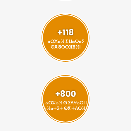
+118
ⴰⵔⵣⴰⴼ ⵉ ⵡⴰⵔⴰⵢ
ⵙⴳ ⵓⵙⵔⴼⵓⴼⵏ
+800
ⴰⵔⵣⴰⴼ ⵙ ⵉⴷⵖⴰⵔⵏ ⵏ
ⵜⴼⴰⵜⵉⵜ ⵙⴳ ⵜⴷⵔⴼⵉ