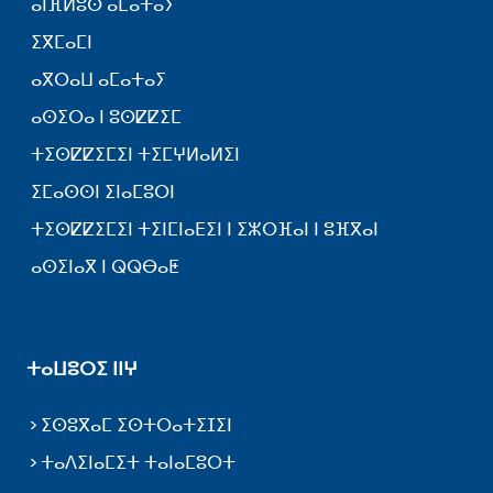
ⴰⵏⴼⵍⵓⵙ ⴰⵎⴰⵜⴰⵢ
ⵉⴳⵎⴰⵎⵏ
ⴰⴳⵔⴰⵡ ⴰⵎⴰⵜⴰⵢ
ⴰⵙⵉⵔⴰ ⵏ ⵓⵙⵇⵇⵉⵎ
ⵜⵉⵙⵇⵇⵉⵎⵉⵏ ⵜⵉⵎⵖⵍⴰⵍⵉⵏ
ⵉⵎⴰⵙⵙⵏ ⵉⵏⴰⵎⵓⵔⵏ
ⵜⵉⵙⵇⵇⵉⵎⵉⵏ ⵜⵉⵏⵎⵏⴰⴹⵉⵏ ⵏ ⵉⵣⵔⴼⴰⵏ ⵏ ⵓⴼⴳⴰⵏ
ⴰⵙⵉⵏⴰⴳ ⵏ ⵕⵕⴱⴰⵟ
ⵜⴰⵡⵓⵔⵉ ⵏⵏⵖ
ⵉⵙⵓⴳⴰⵎ ⵉⵙⵜⵔⴰⵜⵉⵊⵉⵏ
ⵜⴰⴷⵉⵏⴰⵎⵉⵜ ⵜⴰⵏⴰⵎⵓⵔⵜ