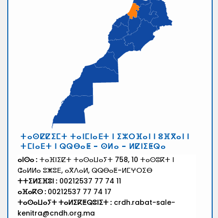
ⵜⴰⵙⵇⵇⵉⵎⵜ ⵜⴰⵏⵎⵏⴰⴹⵜ ⵏ ⵉⵣⵔⴼⴰⵏ ⵏ ⵓⴼⴳⴰⵏ ⵏ
ⵜⵎⵏⴰⴹⵜ ⵏ ⵕⵕⴱⴰⵟ - ⵙⵍⴰ - ⵍⵇⵏⵉⵟⵕⴰ
ⴰⵏⵙⴰ :
ⵜⴰⴼⵏⵉⵇⵜ ⵜⴰⵙⴰⵡⴰⵢⵜ 758, 10 ⵜⴰⵙⵓⴽⵜ ⵏ
ⵛⴰⵍⵍⴰ ⵓⵥⵓⴹ, ⴰⴳⴷⴰⵍ, ⵕⵕⴱⴰⵟ-ⵍⵎⵖⵔⵉⴱ
ⵜⵜⵉⵍⵉⴼⵓⵏ :
00212537 77 74 11
ⴰⴼⴰⴽⵙ :
00212537 77 74 17
ⵜⴰⵙⴰⵡⴰⵢⵜ ⵜⴰⵍⵉⴽⵟⵕⵓⵏⵉⵜ :
crdh.rabat-sale-
kenitra@cndh.org.ma