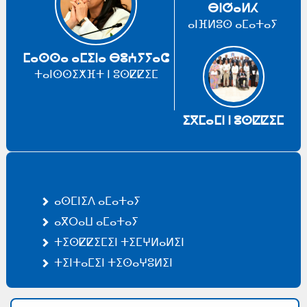
ⴱⵏⵚⴰⵍⵃ
ⴰⵏⴼⵍⵓⵙ ⴰⵎⴰⵜⴰⵢ
ⵎⴰⵙⵙⴰ ⴰⵎⵉⵏⴰ ⴱⵓⵄⵢⵢⴰⵛ
ⵜⴰⵏⵙⵙⵉⵅⴼⵜ ⵏ ⵓⵙⵇⵇⵉⵎ
ⵉⴳⵎⴰⵎⵏ ⵏ ⵓⵙⵇⵇⵉⵎ
ⴰⵙⵎⵏⵉⴷ ⴰⵎⴰⵜⴰⵢ
ⴰⴳⵔⴰⵡ ⴰⵎⴰⵜⴰⵢ
ⵜⵉⵙⵇⵇⵉⵎⵉⵏ ⵜⵉⵎⵖⵍⴰⵍⵉⵏ
ⵜⵉⵏⵜⴰⵎⵉⵏ ⵜⵉⵙⴰⵖⵓⵍⵉⵏ