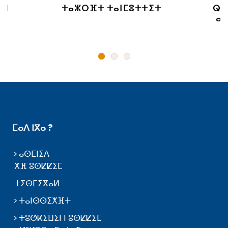
 ⵏ
ⵜⴰⵣⵔⴼⵜ ⵜⴰⵏⵎⵓⵜⵜⵉⵜ
ⵕⵕ
ⴰⵙ
ⵎⴰⴷ ⵏⴳⴰ ?
ⴰⵙⵎⵏⵉⴷ
ⵅⴼ ⵓⵙⵇⵇⵉⵎ
ⵜⵉⵙⵎⵉⴳⴰⵍ
ⵜⴰⵏⵙⵙⵉⵅⴼⵜ
ⵜⵓⵚⴽⵉⵡⵉⵏ ⵏ ⵓⵙⵇⵇⵉⵎ