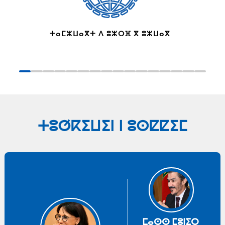
ⵜⴰⵎⵣⵡⴰⴳⵜ ⴷ ⵓⵣⵔⴼ ⴳ ⵓⵣⵡⴰⴳ
ⵜⵓⵚⴽⵉⵡⵉⵏ ⵏ ⵓⵙⵇⵇⵉⵎ
ⵎⴰⵙⵙ ⵎⵓⵏⵉⵔ