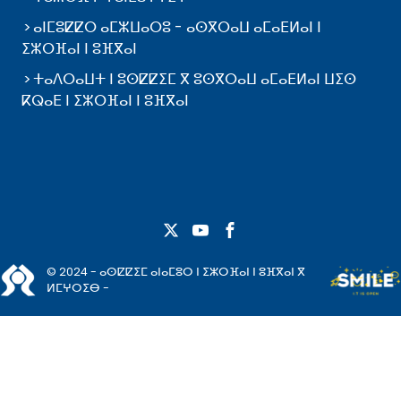
ⴰⵏⵎⵓⵇⵇⵔ ⴰⵎⵣⵡⴰⵔⵓ - ⴰⵙⴳⵔⴰⵡ ⴰⵎⴰⴹⵍⴰⵏ ⵏ
ⵉⵣⵔⴼⴰⵏ ⵏ ⵓⴼⴳⴰⵏ
ⵜⴰⴷⵔⴰⵡⵜ ⵏ ⵓⵙⵇⵇⵉⵎ ⴳ ⵓⵙⴳⵔⴰⵡ ⴰⵎⴰⴹⵍⴰⵏ ⵡⵉⵙ
ⴽⵕⴰⴹ ⵏ ⵉⵣⵔⴼⴰⵏ ⵏ ⵓⴼⴳⴰⵏ
© 2024 - ⴰⵙⵇⵇⵉⵎ ⴰⵏⴰⵎⵓⵔ ⵏ ⵉⵣⵔⴼⴰⵏ ⵏ ⵓⴼⴳⴰⵏ ⴳ
ⵍⵎⵖⵔⵉⴱ -