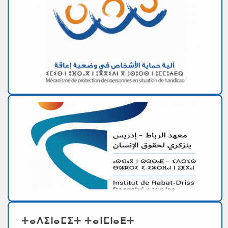
ⵜⴰⴷⵉⵏⴰⵎⵉⵜ ⵜⴰⵏⵎⵏⴰⴹⵜ