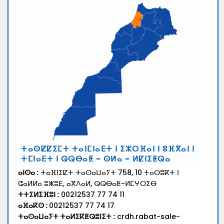
ⵜⴰⵙⵇⵇⵉⵎⵜ ⵜⴰⵏⵎⵏⴰⴹⵜ ⵏ ⵉⵣⵔⴼⴰⵏ ⵏ ⵓⴼⴳⴰⵏ ⵏ
ⵜⵎⵏⴰⴹⵜ ⵏ ⵕⵕⴱⴰⵟ - ⵙⵍⴰ - ⵍⵇⵏⵉⵟⵕⴰ
ⴰⵏⵙⴰ :
ⵜⴰⴼⵏⵉⵇⵜ ⵜⴰⵙⴰⵡⴰⵢⵜ 758, 10 ⵜⴰⵙⵓⴽⵜ ⵏ
ⵛⴰⵍⵍⴰ ⵓⵥⵓⴹ, ⴰⴳⴷⴰⵍ, ⵕⵕⴱⴰⵟ-ⵍⵎⵖⵔⵉⴱ
ⵜⵜⵉⵍⵉⴼⵓⵏ :
00212537 77 74 11
ⴰⴼⴰⴽⵙ :
00212537 77 74 17
ⵜⴰⵙⴰⵡⴰⵢⵜ ⵜⴰⵍⵉⴽⵟⵕⵓⵏⵉⵜ :
crdh.rabat-sale-