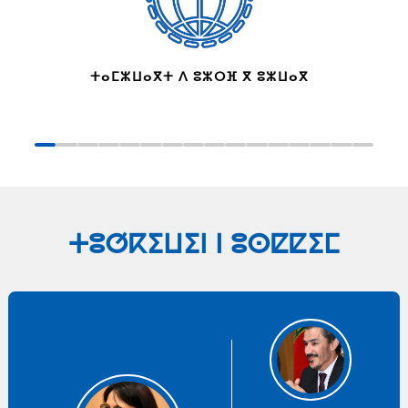
ⵜⴰⵎⵣⵡⴰⴳⵜ ⴷ ⵓⵣⵔⴼ ⴳ ⵓⵣⵡⴰⴳ
ⵜⵓⵚⴽⵉⵡⵉⵏ ⵏ ⵓⵙⵇⵇⵉⵎ