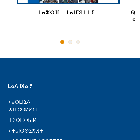
 ⵏ
ⵜⴰⵣⵔⴼⵜ ⵜⴰⵏⵎⵓⵜⵜⵉⵜ
ⵕⵕ
ⴰⵙ
ⵎⴰⴷ ⵏⴳⴰ ?
ⴰⵙⵎⵏⵉⴷ
ⵅⴼ ⵓⵙⵇⵇⵉⵎ
ⵜⵉⵙⵎⵉⴳⴰⵍ
ⵜⴰⵏⵙⵙⵉⵅⴼⵜ