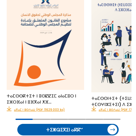
ⵜⴰⵎⵙⵙⴽⵜⵉⵜ ⵏ ⵓⵙⵇⵇⵉⵎ ⴰⵏⴰⵎⵓⵔ ⵏ
ⵜⴰⵎⵙⵙⵏⵜⵉⵜ (ⵜⵉⵡⵓ
ⵉⵣⵔⴼⴰⵏ ⵏ ⵓⴼⴳⴰⵏ ⵅⴼ…
ⵜⵎⵙⵖⵏⵣⵉⵜⵉⵏ) ⴷ ⵉⵣⵔ
ⴰⴳⴰⵎ ⵏ ⵓⵙⴷⴰⵡ (PDF: 11629.003 ko)
ⴰⴳⴰⵎ ⵏ ⵓⵙⴷⴰⵡ (PDF: 176
ⵜⵉⵥⵕⵉⴳⵉⵏ ⴰⴽⴽⵯ