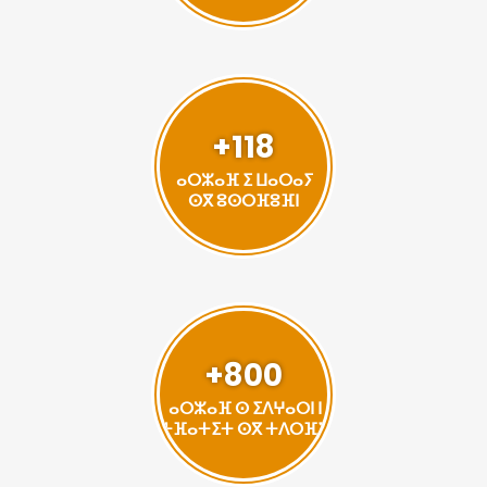
+118
ⴰⵔⵣⴰⴼ ⵉ ⵡⴰⵔⴰⵢ
ⵙⴳ ⵓⵙⵔⴼⵓⴼⵏ
+800
ⴰⵔⵣⴰⴼ ⵙ ⵉⴷⵖⴰⵔⵏ ⵏ
ⵜⴼⴰⵜⵉⵜ ⵙⴳ ⵜⴷⵔⴼⵉ