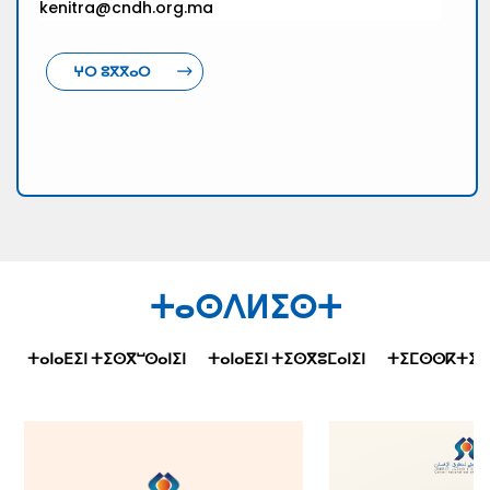
kenitra@cndh.org.ma
ⵖⵔ ⵓⴳⴳⴰⵔ
ⵜⴰⵙⴷⵍⵉⵙⵜ
ⵜⴰⵏⴰⴹⵉⵏ ⵜⵉⵙⴳⵯⵙⴰⵏⵉⵏ
ⵜⴰⵏⴰⴹⵉⵏ ⵜⵉⵙⴳⵓⵎⴰⵏⵉⵏ
ⵜⵉⵎⵙⵙⴽⵜⵉⵜⵉⵏ