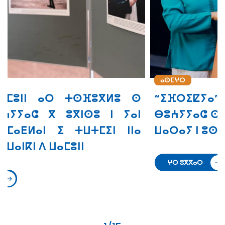
ⴰⵙⵎⵖⵔ
ⵙ
“ⵉⴼⵔⵉⵇⵢⴰ” ⴰⵔ ⵜⵙⵙⵎⵖⵓⵔ
ⵏ
ⴱⵓⵄⵢⵢⴰⵛ ⵙ ⵜⵓⵙⵏⵜ ⵉ ⵜⵣⵡⵉⵔⵜ ⵏⵏⵙ ⴳ
ⴰ
ⵡⴰⵔⴰⵢ ⵏ ⵓⵙⵔⴼⵓⴼⵏ
ⵖⵔ ⵓⴳⴳⴰⵔ