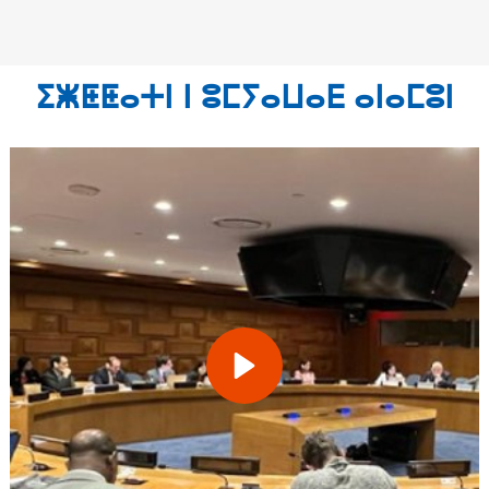
ⵉⵥⵟⵟⴰⵜⵏ ⵏ ⵓⵎⵢⴰⵡⴰⴹ ⴰⵏⴰⵎⵓⵏ