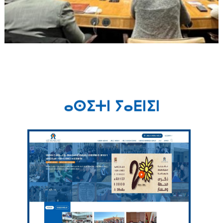
ⴰⵙⵉⵜⵏ ⵢⴰⴹⵏⵉⵏ