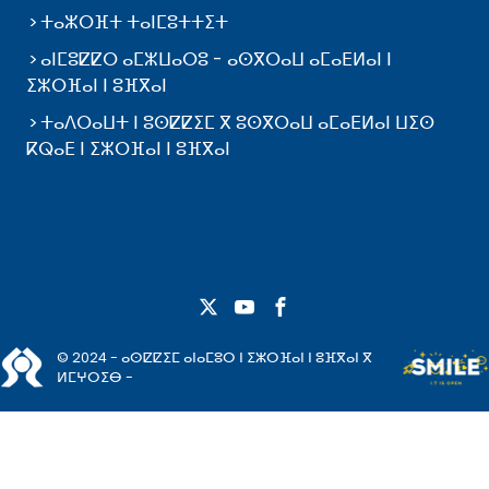
ⵜⴰⵣⵔⴼⵜ ⵜⴰⵏⵎⵓⵜⵜⵉⵜ
ⴰⵏⵎⵓⵇⵇⵔ ⴰⵎⵣⵡⴰⵔⵓ - ⴰⵙⴳⵔⴰⵡ ⴰⵎⴰⴹⵍⴰⵏ ⵏ
ⵉⵣⵔⴼⴰⵏ ⵏ ⵓⴼⴳⴰⵏ
ⵜⴰⴷⵔⴰⵡⵜ ⵏ ⵓⵙⵇⵇⵉⵎ ⴳ ⵓⵙⴳⵔⴰⵡ ⴰⵎⴰⴹⵍⴰⵏ ⵡⵉⵙ
ⴽⵕⴰⴹ ⵏ ⵉⵣⵔⴼⴰⵏ ⵏ ⵓⴼⴳⴰⵏ
© 2024 - ⴰⵙⵇⵇⵉⵎ ⴰⵏⴰⵎⵓⵔ ⵏ ⵉⵣⵔⴼⴰⵏ ⵏ ⵓⴼⴳⴰⵏ ⴳ
ⵍⵎⵖⵔⵉⴱ -