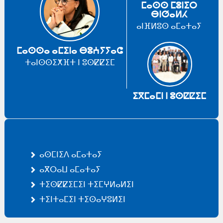
ⵎⴰⵙⵙ ⵎⵓⵏⵉⵔ
ⴱⵏⵚⴰⵍⵃ
ⴰⵏⴼⵍⵓⵙ ⴰⵎⴰⵜⴰⵢ
ⵎⴰⵙⵙⴰ ⴰⵎⵉⵏⴰ ⴱⵓⵄⵢⵢⴰⵛ
ⵜⴰⵏⵙⵙⵉⵅⴼⵜ ⵏ ⵓⵙⵇⵇⵉⵎ
ⵉⴳⵎⴰⵎⵏ ⵏ ⵓⵙⵇⵇⵉⵎ
ⴰⵙⵎⵏⵉⴷ ⴰⵎⴰⵜⴰⵢ
ⴰⴳⵔⴰⵡ ⴰⵎⴰⵜⴰⵢ
ⵜⵉⵙⵇⵇⵉⵎⵉⵏ ⵜⵉⵎⵖⵍⴰⵍⵉⵏ
ⵜⵉⵏⵜⴰⵎⵉⵏ ⵜⵉⵙⴰⵖⵓⵍⵉⵏ