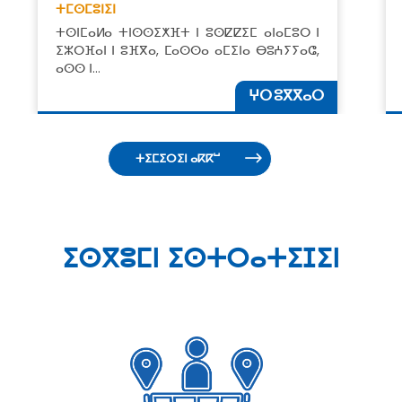
ⵜⵎⵙⵎⵓⵏⵉⵏ
ⵜⵙⵏⵎⴰⵍⴰ ⵜⵏⵙⵙⵉⵅⴼⵜ ⵏ ⵓⵙⵇⵇⵉⵎ ⴰⵏⴰⵎⵓⵔ ⵏ
ⵉⵣⵔⴼⴰⵏ ⵏ ⵓⴼⴳⴰ, ⵎⴰⵙⵙⴰ ⴰⵎⵉⵏⴰ ⴱⵓⵄⵢⵢⴰⵛ,
ⴰⵙⵙ ⵏ…
ⵖⵔ ⵓⴳⴳⴰⵔ
ⵜⵉⵎⵉⵔⵉⵏ ⴰⴽⴽⵯ
ⵉⵙⴳⵓⵎⵏ ⵉⵙⵜⵔⴰⵜⵉⵊⵉⵏ