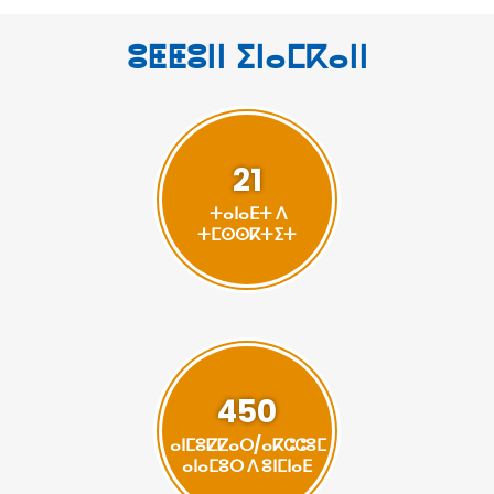
ⵓⵟⵟⵓⵏⵏ ⵉⵏⴰⵎⴽⴰⵏⵏ
21
ⵜⴰⵏⴰⴹⵜ ⴷ
ⵜⵎⵙⵙⴽⵜⵉⵜ
450
ⴰⵏⵎⵓⵇⵇⴰⵔ/ⴰⴽⵛⵛⵓⵎ
ⴰⵏⴰⵎⵓⵔ ⴷ ⵓⵏⵎⵏⴰⴹ