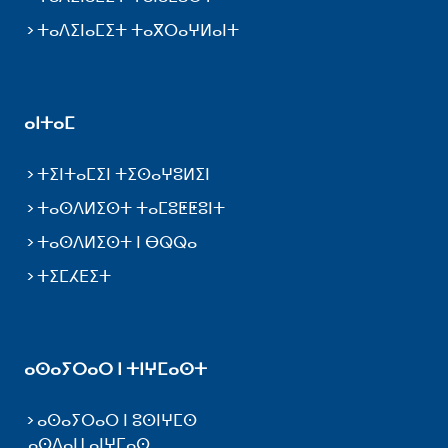
ⵜⴰⴷⵉⵏⴰⵎⵉⵜ ⵜⴰⴳⵔⴰⵖⵍⴰⵏⵜ
ⴰⵏⵜⴰⵎ
ⵜⵉⵏⵜⴰⵎⵉⵏ ⵜⵉⵙⴰⵖⵓⵍⵉⵏ
ⵜⴰⵙⴷⵍⵉⵙⵜ ⵜⴰⵎⵓⵟⵟⵓⵏⵜ
ⵜⴰⵙⴷⵍⵉⵙⵜ ⵏ ⴱⵕⵕⴰ
ⵜⵉⵎⵃⴹⵉⵜ
ⴰⵙⴰⵢⵔⴰⵔ ⵏ ⵜⵏⵖⵎⴰⵙⵜ
ⴰⵙⴰⵢⵔⴰⵔ ⵏ ⵓⵙⵏⵖⵎⵙ
ⴰⵙⴷⴰⵡ ⴰⵏⵖⵎⴰⵙ