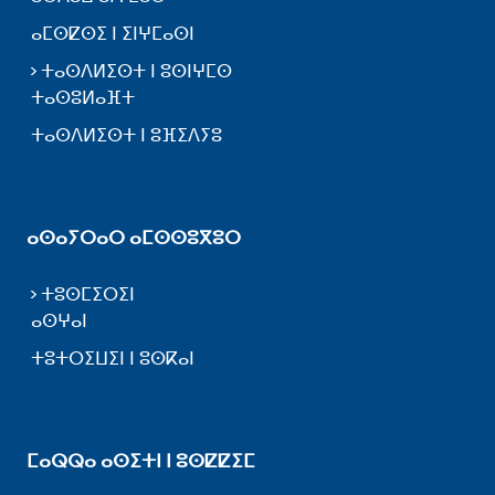
ⴰⵎⵙⵇⵙⵉ ⵏ ⵉⵏⵖⵎⴰⵙⵏ
ⵜⴰⵙⴷⵍⵉⵙⵜ ⵏ ⵓⵙⵏⵖⵎⵙ
ⵜⴰⵙⵓⵍⴰⴼⵜ
ⵜⴰⵙⴷⵍⵉⵙⵜ ⵏ ⵓⴼⵉⴷⵢⵓ
ⴰⵙⴰⵢⵔⴰⵔ ⴰⵎⵙⵙⵓⴳⵓⵔ
ⵜⵓⵙⵎⵉⵔⵉⵏ
ⴰⵙⵖⴰⵏ
ⵜⵓⵜⵔⵉⵡⵉⵏ ⵏ ⵓⵙⴽⴰⵏ
ⵎⴰⵕⵕⴰ ⴰⵙⵉⵜⵏ ⵏ ⵓⵙⵇⵇⵉⵎ