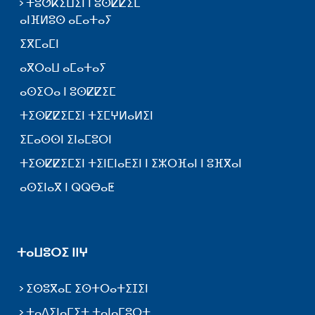
ⵜⵓⵚⴽⵉⵡⵉⵏ ⵏ ⵓⵙⵇⵇⵉⵎ
ⴰⵏⴼⵍⵓⵙ ⴰⵎⴰⵜⴰⵢ
ⵉⴳⵎⴰⵎⵏ
ⴰⴳⵔⴰⵡ ⴰⵎⴰⵜⴰⵢ
ⴰⵙⵉⵔⴰ ⵏ ⵓⵙⵇⵇⵉⵎ
ⵜⵉⵙⵇⵇⵉⵎⵉⵏ ⵜⵉⵎⵖⵍⴰⵍⵉⵏ
ⵉⵎⴰⵙⵙⵏ ⵉⵏⴰⵎⵓⵔⵏ
ⵜⵉⵙⵇⵇⵉⵎⵉⵏ ⵜⵉⵏⵎⵏⴰⴹⵉⵏ ⵏ ⵉⵣⵔⴼⴰⵏ ⵏ ⵓⴼⴳⴰⵏ
ⴰⵙⵉⵏⴰⴳ ⵏ ⵕⵕⴱⴰⵟ
ⵜⴰⵡⵓⵔⵉ ⵏⵏⵖ
ⵉⵙⵓⴳⴰⵎ ⵉⵙⵜⵔⴰⵜⵉⵊⵉⵏ
ⵜⴰⴷⵉⵏⴰⵎⵉⵜ ⵜⴰⵏⴰⵎⵓⵔⵜ