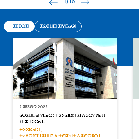
1
/15
ⵜⵉⵎⵉⵔⵉⵏ
ⵉⵙⵉⵡⴹⵏ ⵉⵏⵖⵎⴰⵙⵏ
2 ⴽⵟⵓⴱⵕ 2025
ⴰⵙⵉⵡⴹ ⴰⵏⵖⵎⴰⵙ : ⵜⵉⵢⴰⴼⵓⵜⵉⵏ ⴷ ⵉⵙⵖⵍⴰⴼ
ⵉⵎⵣⵡⵓⵔⴰ ⵏ…
ⵜⵉⵙⴽⴰⵏⵉⵏ ,
ⵜⴰⴷⵔⴼⵉ ⵏ ⵓⵡⵏⵏⵉ ⴷ ⵜⵙⴽⴰⵏⵜ ⴷ ⵓⵙⵔⵓⵙ ⵏ