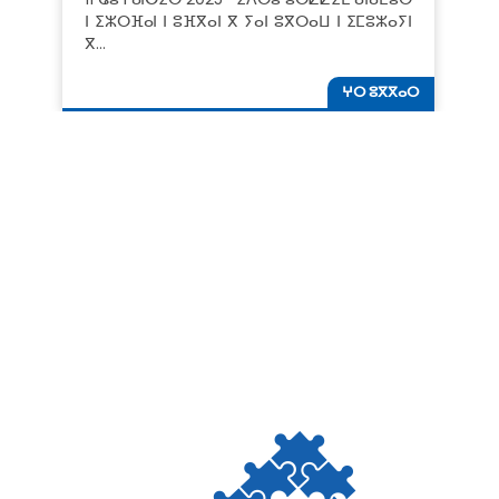
ⵏ ⵉⵣⵔⴼⴰⵏ ⵏ ⵓⴼⴳⴰⵏ ⴳ ⵢⴰⵏ ⵓⴳⵔⴰⵡ ⵏ ⵉⵎⵓⵣⴰⵢⵏ
ⴳ…
ⵖⵔ ⵓⴳⴳⴰⵔ