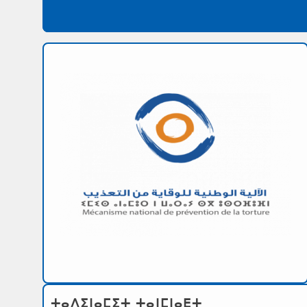
ⵜⴰⴷⵉⵏⴰⵎⵉⵜ ⵜⴰⵏⵎⵏⴰⴹⵜ