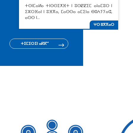
ⵜⵙⵏⵎⴰⵍⴰ ⵜⵏⵙⵙⵉⵅⴼⵜ ⵏ ⵓⵙⵇⵇⵉⵎ ⴰⵏⴰⵎⵓⵔ ⵏ
ⵉⵣⵔⴼⴰⵏ ⵏ ⵓⴼⴳⴰ, ⵎⴰⵙⵙⴰ ⴰⵎⵉⵏⴰ ⴱⵓⵄⵢⵢⴰⵛ,
ⴰⵙⵙ ⵏ…
ⵖⵔ ⵓⴳⴳⴰⵔ
ⵜⵉⵎⵉⵔⵉⵏ ⴰⴽⴽⵯ