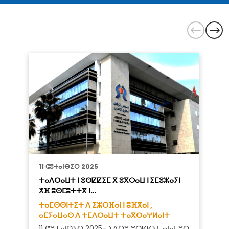
11 ⵛⵓⵜⴰⵏⴱⵉⵔ 2025
ⵜⴰⴷⵔⴰⵡⵜ ⵏ ⵓⵙⵇⵇⵉⵎ ⴳ ⵓⴳⵔⴰⵡ ⵏ ⵉⵎⵓⵣⴰⵢⵏ
ⵅⴼ ⵓⵙⵎⵓⵜⵜⴳ ⵏ…
ⵜⴰⵎⵙⵙⵏⵜⵉⵜ ⴷ ⵉⵣⵔⴼⴰⵏ ⵏ ⵓⴼⴳⴰⵏ ,
ⴰⵎⵢⴰⵡⴰⵙ ⴷ ⵜⵎⴷⵔⴰⵡⵜ ⵜⴰⴳⵔⴰⵖⵍⴰⵏⵜ
11 ⵛⵓⵜⴰⵏⴱⵉⵔ 2025- ⵉⴷⵔⵓ ⵓⵙⵇⵇⵉⵎ ⴰⵏⴰⵎⵓⵔ