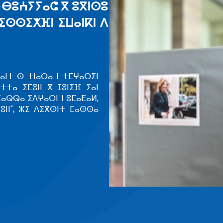
“ⵉⴼⵔⵉⵇⵢⴰ” ⴰⵔ ⵜⵙⵙⵎⵖⵓⵔ ⴱⵓⵄⵢⵢⴰ
ⵣⵡⵉⵔⵜ ⵏⵏⵙ ⴳ ⵡⴰⵔⴰⵢ ⵏ ⵓⵙⵔⴼⵓⴼⵏ
ⴰⵙⵎⵖⵔ
ⴰⵏ ⵓⵙⵎⵖⵔ ⴰⵅⴰⵜⴰⵔ ⵏⵏⴰ ⵙ ⵉⵜⵜⵓⴳⴰⵏ ⵉ ⵎⴰⵙⵙⴰ ⴰⵎⵉⵏⴰ ⴱⵓⵄⵢⵢ
ⵡⴰⵍⴰ ⵏⵏⵙ ⵜⴰⵎⵙⵔⵙⵍⵜ ⵅⴼ ⵉⵅⴼ ⵏ ⵓⵥⵟⵟⴰ ⴰⴼⵔⵉⵇⵉ ⵏ ⵉⵎⴰⵙ
ⴳ ⵓⵙⵔⴼⵓⴼⵏ ⴳ ⵉⴼⵔⵉⵇⵢⴰ, ⴰⵙⵙ ⴰⴷ ⵏ ⵓⵙⵉⵎⵡⴰⵙ 26 ⵢⵓ
ⴰⵔⵡⴰⵏⴷⵉⵜ ⴽⵉⴳⴰⵍⵉ.ⵢⵓⵛⴽⴰ ⴷ ⵓⵙⵎⵖⵔ ⴰⴷ ⴰⴽⴷ ⵜⵡⵓⵔⵉⵡⵉⵏ 
ⵉⵙⵙ ⴽⴽⵓⵥ ⵏ ⵓⵥⵟⵟⴰ, ⵏⵏⴰ ⴳ ⵜⴼⴽⴰ…
ⵖⵔ ⵓⴳⴳⴰⵔ