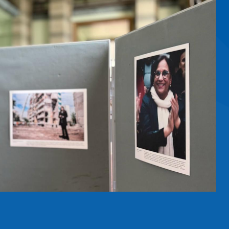
ⵛ ⵙ ⵜⵓⵙⵏⵜ ⵉ
ⴰⵛ, ⴹⴰⵕⴰⵜ ⵏ ⵜⴳⵉⵔⴰ ⵏ
ⵙⵏ ⵉⵏⴰⵎⵓⵔⵏ ⵏ ⵡⴰⵔⴰⵢ
ⵏⵢⵓ ⴰⴷ, ⴳ ⵜⵎⴰⵥⵓⵏⵜ
ⵏ ⵓⴳⵔⴰⵡ ⴰⵙⴳⴳⵯⴰⵙⴰⵏ