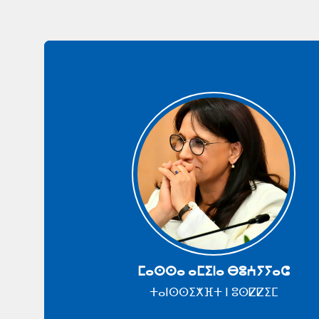
ⵎⴰⵙⵙⴰ ⴰⵎⵉⵏⴰ ⴱⵓⵄⵢⵢⴰⵛ
ⵜⴰⵏⵙⵙⵉⵅⴼⵜ ⵏ ⵓⵙⵇⵇⵉⵎ