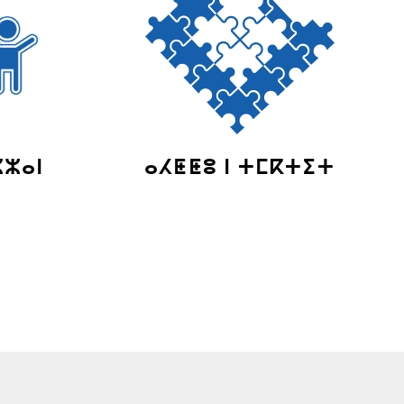
ⵣⵣⴰⵏ
ⴰⵃⵟⵟⵓ ⵏ ⵜⵎⴽⵜⵉⵜ