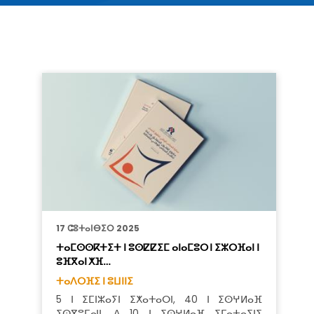
17 ⵛⵓⵜⴰⵏⴱⵉⵔ 2025
ⵜⴰⵎⵙⵙⴽⵜⵉⵜ ⵏ ⵓⵙⵇⵇⵉⵎ ⴰⵏⴰⵎⵓⵔ ⵏ ⵉⵣⵔⴼⴰⵏ ⵏ
ⵓⴼⴳⴰⵏ ⵅⴼ…
ⵜⴰⴷⵔⴼⵉ ⵏ ⵓⵡⵏⵏⵉ
5 ⵏ ⵉⵎⵏⵣⴰⵢⵏ ⵉⵅⴰⵜⴰⵔⵏ, 40 ⵏ ⵉⵙⵖⵍⴰⴼ
ⵉⵙⴳⵓⵎⴰⵏⵏ, ⴷ 10 ⵏ ⵉⵙⵖⵍⴰⴼ ⵉⵎⴰⵜⴰⵢⵏⵉ