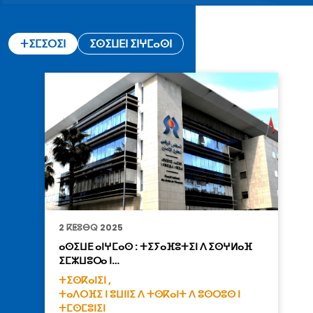
ⵜⵉⵎⵉⵔⵉⵏ
ⵉⵙⵉⵡⴹⵏ ⵉⵏⵖⵎⴰⵙⵏ
2 ⴽⵟⵓⴱⵕ 2025
ⴰⵙⵉⵡⴹ ⴰⵏⵖⵎⴰⵙ : ⵜⵉⵢⴰⴼⵓⵜⵉⵏ ⴷ ⵉⵙⵖⵍⴰⴼ
ⵉⵎⵣⵡⵓⵔⴰ ⵏ…
ⵜⵉⵙⴽⴰⵏⵉⵏ ,
ⵜⴰⴷⵔⴼⵉ ⵏ ⵓⵡⵏⵏⵉ ⴷ ⵜⵙⴽⴰⵏⵜ ⴷ ⵓⵙⵔⵓⵙ ⵏ
ⵜⵎⵙⵎⵓⵏⵉⵏ