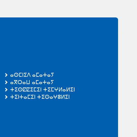
ⴰⵙⵎⵏⵉⴷ ⴰⵎⴰⵜⴰⵢ
ⴰⴳⵔⴰⵡ ⴰⵎⴰⵜⴰⵢ
ⵜⵉⵙⵇⵇⵉⵎⵉⵏ ⵜⵉⵎⵖⵍⴰⵍⵉⵏ
ⵜⵉⵏⵜⴰⵎⵉⵏ ⵜⵉⵙⴰⵖⵓⵍⵉⵏ