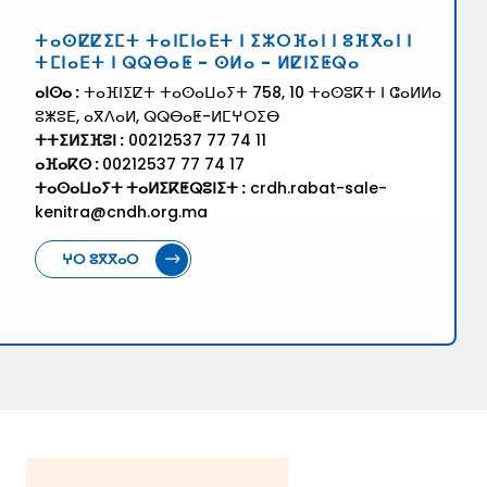
ⵜⴰⵙⵇⵇⵉⵎⵜ ⵜⴰⵏⵎⵏⴰⴹⵜ ⵏ ⵉⵣⵔⴼⴰⵏ ⵏ ⵓⴼⴳⴰⵏ ⵏ
ⵜⵎⵏⴰⴹⵜ ⵏ ⵕⵕⴱⴰⵟ - ⵙⵍⴰ - ⵍⵇⵏⵉⵟⵕⴰ
ⴰⵏⵙⴰ :
ⵜⴰⴼⵏⵉⵇⵜ ⵜⴰⵙⴰⵡⴰⵢⵜ 758, 10 ⵜⴰⵙⵓⴽⵜ ⵏ ⵛⴰⵍⵍⴰ
ⵓⵥⵓⴹ, ⴰⴳⴷⴰⵍ, ⵕⵕⴱⴰⵟ-ⵍⵎⵖⵔⵉⴱ
ⵜⵜⵉⵍⵉⴼⵓⵏ :
00212537 77 74 11
ⴰⴼⴰⴽⵙ :
00212537 77 74 17
ⵜⴰⵙⴰⵡⴰⵢⵜ ⵜⴰⵍⵉⴽⵟⵕⵓⵏⵉⵜ :
crdh.rabat-sale-
kenitra@cndh.org.ma
ⵖⵔ ⵓⴳⴳⴰⵔ