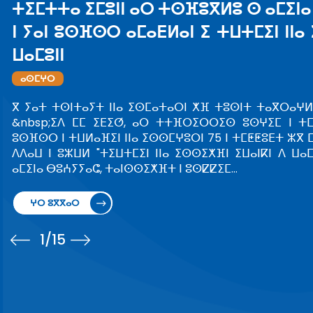
ⵜ
ⵢ
ⵜ
ⵣ
ⵜ
ⵡ
1
/15