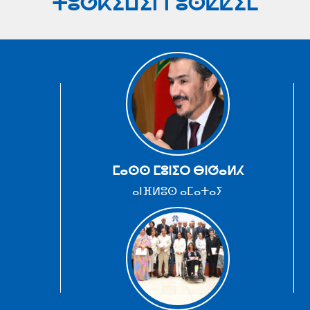
ⵜⵓⵚⴽⵉⵡⵉⵏ ⵏ ⵓⵙⵇⵇⵉⵎ
ⵎⴰⵙⵙ ⵎⵓⵏⵉⵔ ⴱⵏⵚⴰⵍⵃ
ⴰⵏⴼⵍⵓⵙ ⴰⵎⴰⵜⴰⵢ