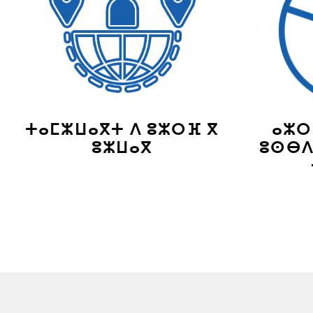
ⵜⴰⵎⵣⵡⴰⴳⵜ ⴷ ⵓⵣⵔⴼ ⴳ
ⴰⵣⵔ
ⵓⵣⵡⴰⴳ
ⵓⵙⴱⴷ