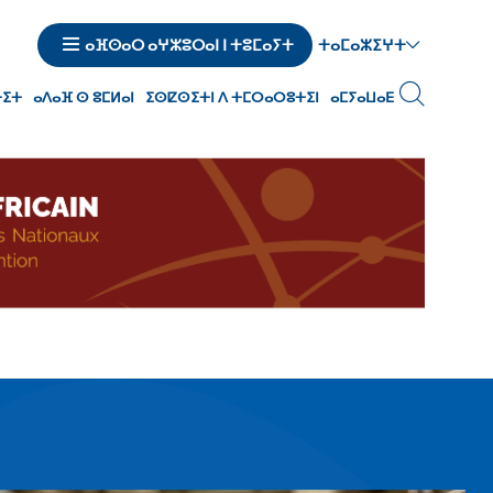
ⵜⴰⵎⴰⵣⵉⵖⵜ
ⴰⴼⵙⴰⵔ ⴰⵖⵣⵓⵔⴰⵏ ⵏ ⵜⵓⵎⴰⵢⵜ
ⵜⵉⵜ
ⴰⴷⴰⴼ ⵙ ⵓⵎⵍⴰⵏ
ⵉⵙⵇⵙⵉⵜⵏ ⴷ ⵜⵎⵔⴰⵔⵓⵜⵉⵏ
ⴰⵎⵢⴰⵡⴰⴹ