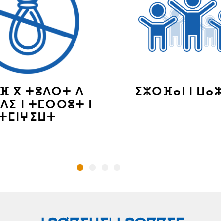
ⴼ ⴳ ⵜⵓⴷⵔⵜ ⴷ
ⵉⵣⵔⴼⴰⵏ ⵏ ⵡⴰ
ⴷⵉ ⵏ ⵜⵎⵔⵔⵓⵜ ⵏ
ⵜⵎⵏⵖⵉⵡⵜ