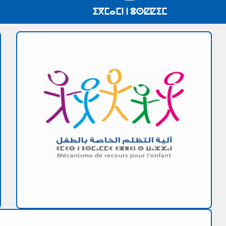
ⵉⴳⵎⴰⵎⵏ ⵏ ⵓⵙⵇⵇⵉⵎ