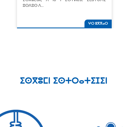
ⵓⵙⴷⵓⵙ ⴷ…
ⵖⵔ ⵓⴳⴳⴰⵔ
ⵉⵙⴳⵓⵎⵏ ⵉⵙⵜⵔⴰⵜⵉⵊⵉⵏ