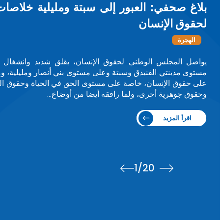
الأمم المتحدة تحتفي بآمنة بوعياش ضم
دولاً ومجتمعات
تكريم
في مبادرة تعكس الاعتراف الدولي بالقيادات النسائية ذات ا
معرض صور يحتفي بـ75 امرأة من مختلف أنحاء 
من بينهن السيدة آمنة بوعياش، رئيسة المجلس الوطني ل
المعرض75 سيدة / صورةسيدة مغربية…
اقرأ المزيد
1
/20