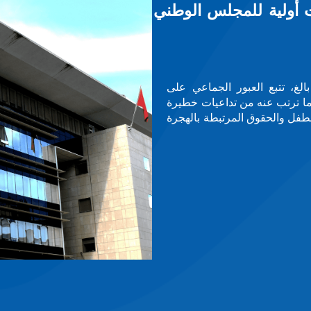
ن معرض عالمي لنساء يقدن
لأثر، يحتضن مقر الأمم المتحدة بجنيف
العالم، تحت عنوان ”نساء يقدن دولاً ومجتمعات“،
حقوق الإنسان.— — —معطيات حول صور