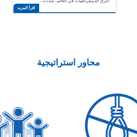
أعرق الديمقراطيات في العالم، شددت…
اقرأ المزيد
محاور استراتيجية