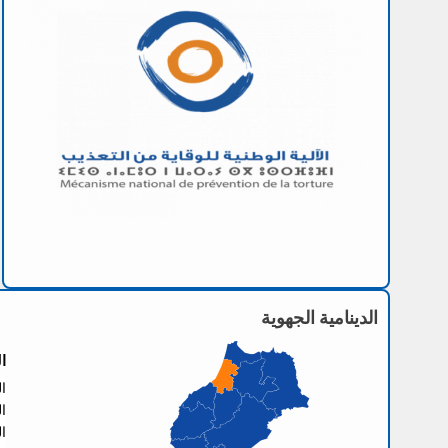
الدينامية الجهوية
ا
العنو
الها
الفا