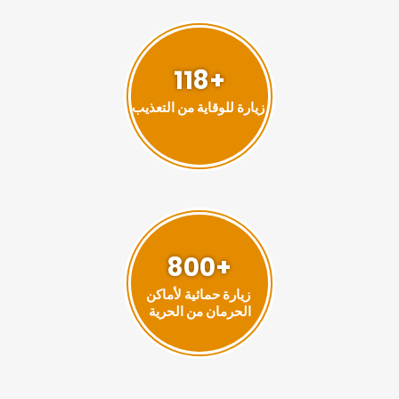
+118
زيارة للوقاية من التعذيب
+800
زيارة حمائية لأماكن
الحرمان من الحرية