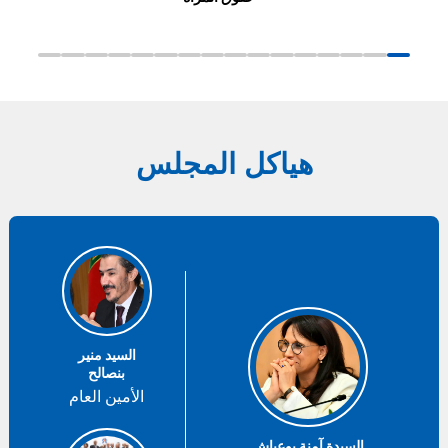
هياكل المجلس
السيد منير
بنصالح
الأمين العام
السيدة آمنة بوعياش