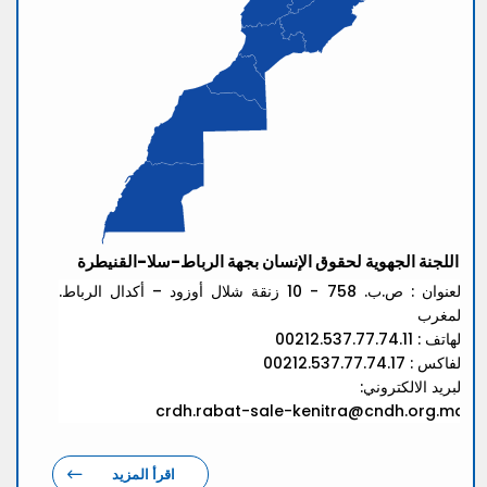
اللجنة الجهوية لحقوق الإنسان بجهة الرباط-سلا-القنيطرة
العنوان : ص.ب. 758 - 10 زنقة شلال أوزود – أكدال الرباط.
المغرب
الهاتف : 00212.537.77.74.11
الفاكس : 00212.537.77.74.17
البريد الالكتروني:
crdh.rabat-sale-kenitra@cndh.org.ma
اقرأ المزيد