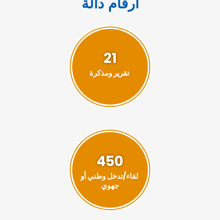
أرقام دالة
21
تقرير ومذكرة
450
لقاء/تدخل وطني أو
جهوي