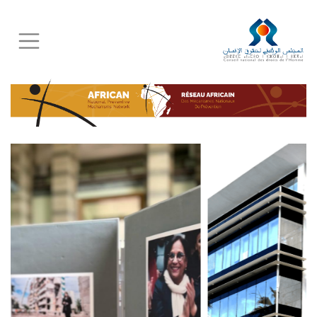
Skip
to
main
content