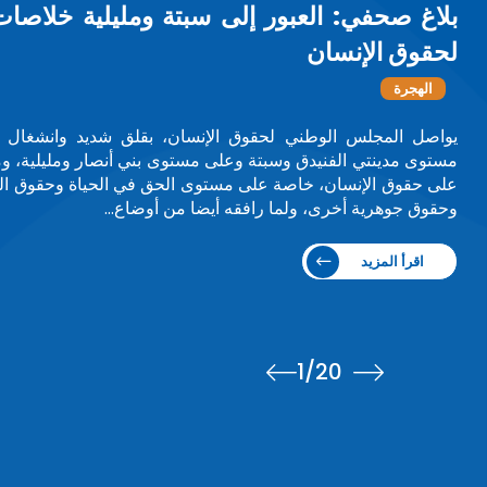
الأمم المتحدة تحتفي بآمنة بوعيا
دولاً ومجتمعات
تكريم
في مبادرة تعكس الاعتراف الدولي بالقيادات النسائية
معرض صور يحتفي بـ75 امرأة من مختل
من بينهن السيدة آمنة بوعياش، رئيسة المجلس ال
المعرض75 سيدة / صورةسيدة مغربية…
اقرأ المزيد
1
/20