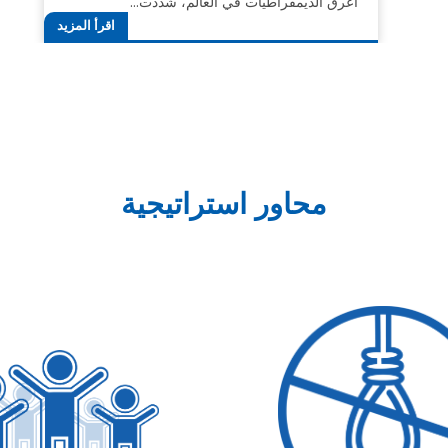
أعرق الديمقراطيات في العالم، شددت…
اقرأ المزيد
محاور استراتيجية