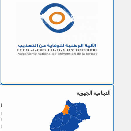
الدينامية الجهوية
ا
العنو
الها
الفا