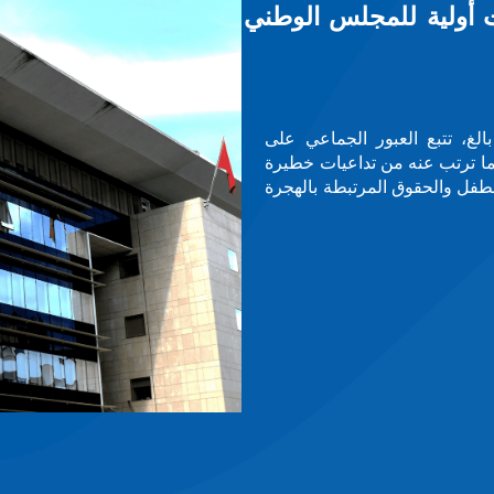
ش ضمن معرض عالمي لنساء يقدن
 ذات الأثر، يحتضن مقر الأمم المتحدة بجنيف
ف أنحاء العالم، تحت عنوان ”نساء يقدن دولاً ومجتمعات“،
وطني لحقوق الإنسان.— — —معطيات حول صور