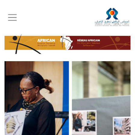
Skip
to
main
content