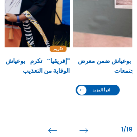
تكريم
"إفريقيا” تكرم بوعياش تقديراً لريادتها في
ب
الوقاية من التعذيب
ح
اقرأ المزيد
1
/19