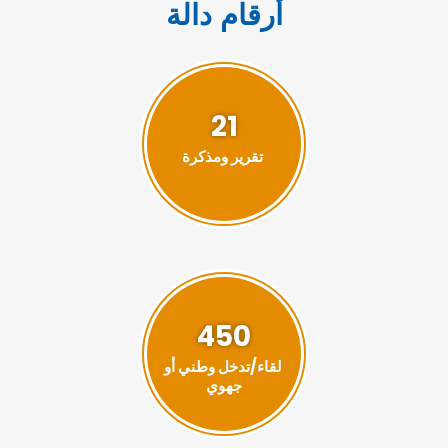
أرقام دالة
21
تقرير ومذكرة
450
لقاء/تدخل وطني أو
جهوي