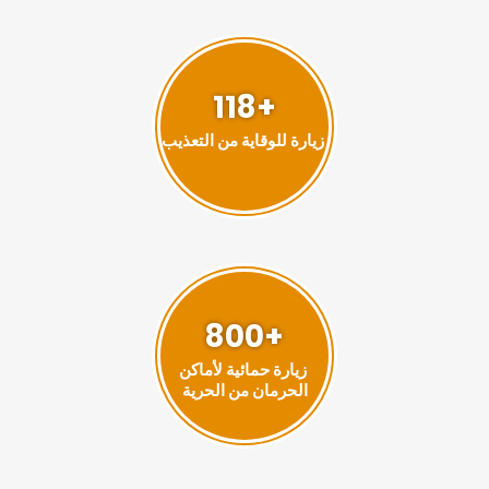
+118
زيارة للوقاية من التعذيب
+800
زيارة حمائية لأماكن
الحرمان من الحرية