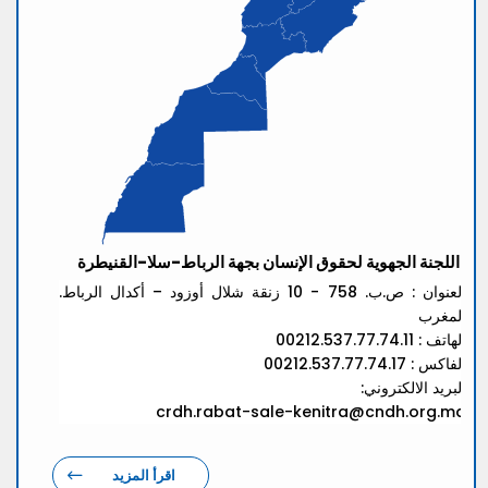
اللجنة الجهوية لحقوق الإنسان بجهة الرباط-سلا-القنيطرة
العنوان : ص.ب. 758 - 10 زنقة شلال أوزود – أكدال الرباط.
المغرب
الهاتف : 00212.537.77.74.11
الفاكس : 00212.537.77.74.17
البريد الالكتروني:
crdh.rabat-sale-kenitra@cndh.org.ma
اقرأ المزيد