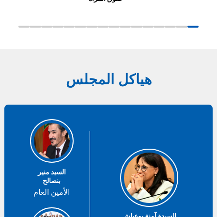
هياكل المجلس
السيد منير
بنصالح
الأمين العام
السيدة آمنة بوعياش