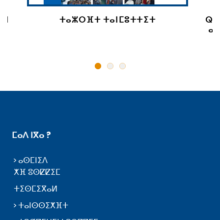
 ⵏ
ⵜⴰⵣⵔⴼⵜ ⵜⴰⵏⵎⵓⵜⵜⵉⵜ
ⵕⵕ
ⴰⵙ
ⵎⴰⴷ ⵏⴳⴰ ?
ⴰⵙⵎⵏⵉⴷ
ⵅⴼ ⵓⵙⵇⵇⵉⵎ
ⵜⵉⵙⵎⵉⴳⴰⵍ
ⵜⴰⵏⵙⵙⵉⵅⴼⵜ