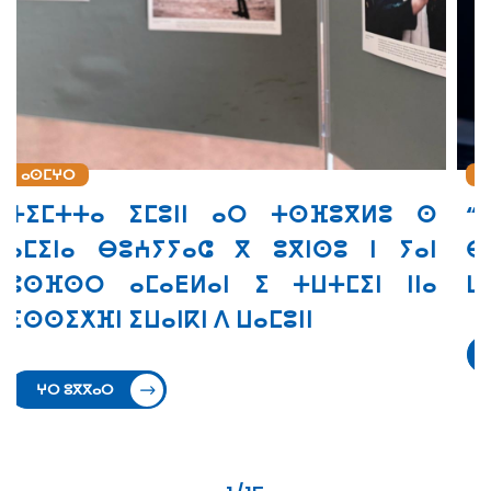
ⴰⵙⵎⵖⵔ
 ⵙ
“ⵉⴼⵔⵉⵇⵢⴰ” ⴰⵔ ⵜⵙⵙⵎⵖⵓⵔ
ⴰⵏ
ⴱⵓⵄⵢⵢⴰⵛ ⵙ ⵜⵓⵙⵏⵜ ⵉ ⵜⵣⵡⵉⵔⵜ ⵏⵏⵙ ⴳ
ⵏⴰ
ⵡⴰⵔⴰⵢ ⵏ ⵓⵙⵔⴼⵓⴼⵏ
ⵖⵔ ⵓⴳⴳⴰⵔ