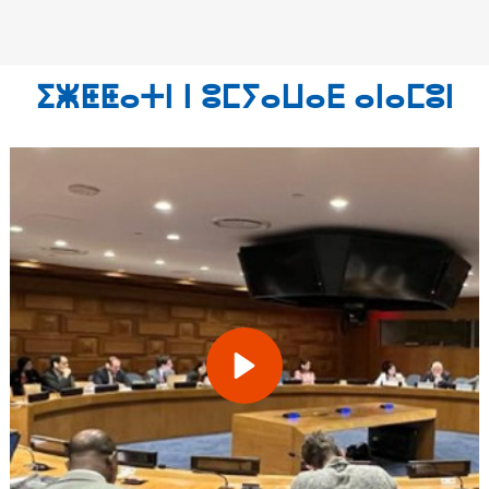
ⵉⵥⵟⵟⴰⵜⵏ ⵏ ⵓⵎⵢⴰⵡⴰⴹ ⴰⵏⴰⵎⵓⵏ