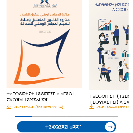
ⵜⴰⵎⵙⵙⴽⵜⵉⵜ ⵏ ⵓⵙⵇⵇⵉⵎ ⴰⵏⴰⵎⵓⵔ ⵏ
ⵜⴰⵎⵙⵙⵏⵜⵉⵜ (ⵜⵉⵡⵓ
ⵉⵣⵔⴼⴰⵏ ⵏ ⵓⴼⴳⴰⵏ ⵅⴼ…
ⵜⵎⵙⵖⵏⵣⵉⵜⵉⵏ) ⴷ ⵉⵣⵔ
ⴰⴳⴰⵎ ⵏ ⵓⵙⴷⴰⵡ (PDF: 11629.003 ko)
ⴰⴳⴰⵎ ⵏ ⵓⵙⴷⴰⵡ (PDF: 176
ⵜⵉⵥⵕⵉⴳⵉⵏ ⴰⴽⴽⵯ