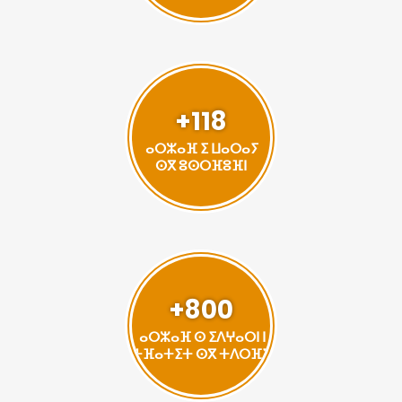
+118
ⴰⵔⵣⴰⴼ ⵉ ⵡⴰⵔⴰⵢ
ⵙⴳ ⵓⵙⵔⴼⵓⴼⵏ
+800
ⴰⵔⵣⴰⴼ ⵙ ⵉⴷⵖⴰⵔⵏ ⵏ
ⵜⴼⴰⵜⵉⵜ ⵙⴳ ⵜⴷⵔⴼⵉ