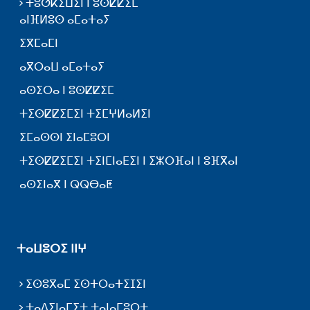
ⵜⵓⵚⴽⵉⵡⵉⵏ ⵏ ⵓⵙⵇⵇⵉⵎ
ⴰⵏⴼⵍⵓⵙ ⴰⵎⴰⵜⴰⵢ
ⵉⴳⵎⴰⵎⵏ
ⴰⴳⵔⴰⵡ ⴰⵎⴰⵜⴰⵢ
ⴰⵙⵉⵔⴰ ⵏ ⵓⵙⵇⵇⵉⵎ
ⵜⵉⵙⵇⵇⵉⵎⵉⵏ ⵜⵉⵎⵖⵍⴰⵍⵉⵏ
ⵉⵎⴰⵙⵙⵏ ⵉⵏⴰⵎⵓⵔⵏ
ⵜⵉⵙⵇⵇⵉⵎⵉⵏ ⵜⵉⵏⵎⵏⴰⴹⵉⵏ ⵏ ⵉⵣⵔⴼⴰⵏ ⵏ ⵓⴼⴳⴰⵏ
ⴰⵙⵉⵏⴰⴳ ⵏ ⵕⵕⴱⴰⵟ
ⵜⴰⵡⵓⵔⵉ ⵏⵏⵖ
ⵉⵙⵓⴳⴰⵎ ⵉⵙⵜⵔⴰⵜⵉⵊⵉⵏ
ⵜⴰⴷⵉⵏⴰⵎⵉⵜ ⵜⴰⵏⴰⵎⵓⵔⵜ