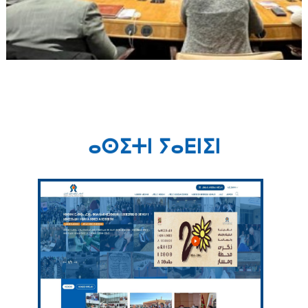
ⴰⵙⵉⵜⵏ ⵢⴰⴹⵏⵉⵏ