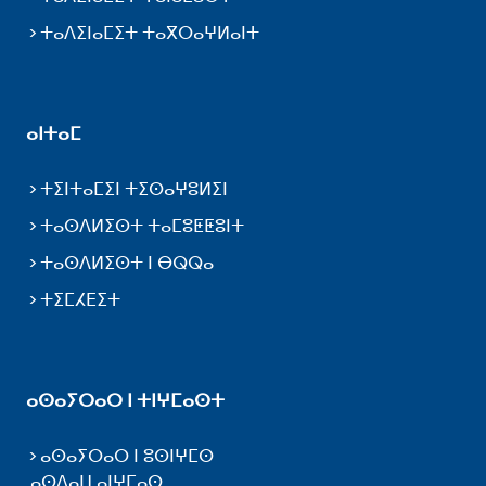
ⵜⴰⴷⵉⵏⴰⵎⵉⵜ ⵜⴰⴳⵔⴰⵖⵍⴰⵏⵜ
ⴰⵏⵜⴰⵎ
ⵜⵉⵏⵜⴰⵎⵉⵏ ⵜⵉⵙⴰⵖⵓⵍⵉⵏ
ⵜⴰⵙⴷⵍⵉⵙⵜ ⵜⴰⵎⵓⵟⵟⵓⵏⵜ
ⵜⴰⵙⴷⵍⵉⵙⵜ ⵏ ⴱⵕⵕⴰ
ⵜⵉⵎⵃⴹⵉⵜ
ⴰⵙⴰⵢⵔⴰⵔ ⵏ ⵜⵏⵖⵎⴰⵙⵜ
ⴰⵙⴰⵢⵔⴰⵔ ⵏ ⵓⵙⵏⵖⵎⵙ
ⴰⵙⴷⴰⵡ ⴰⵏⵖⵎⴰⵙ