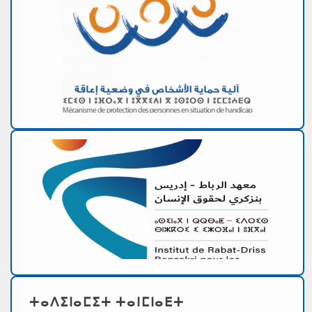
ⵜⴰⴷⵉⵏⴰⵎⵉⵜ ⵜⴰⵏⵎⵏⴰⴹⵜ