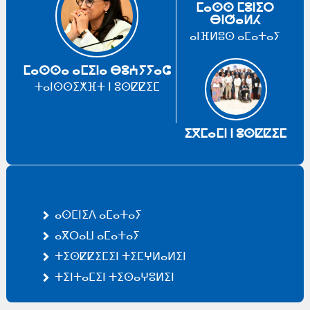
ⵎⴰⵙⵙ ⵎⵓⵏⵉⵔ
ⴱⵏⵚⴰⵍⵃ
ⴰⵏⴼⵍⵓⵙ ⴰⵎⴰⵜⴰⵢ
ⵎⴰⵙⵙⴰ ⴰⵎⵉⵏⴰ ⴱⵓⵄⵢⵢⴰⵛ
ⵜⴰⵏⵙⵙⵉⵅⴼⵜ ⵏ ⵓⵙⵇⵇⵉⵎ
ⵉⴳⵎⴰⵎⵏ ⵏ ⵓⵙⵇⵇⵉⵎ
ⴰⵙⵎⵏⵉⴷ ⴰⵎⴰⵜⴰⵢ
ⴰⴳⵔⴰⵡ ⴰⵎⴰⵜⴰⵢ
ⵜⵉⵙⵇⵇⵉⵎⵉⵏ ⵜⵉⵎⵖⵍⴰⵍⵉⵏ
ⵜⵉⵏⵜⴰⵎⵉⵏ ⵜⵉⵙⴰⵖⵓⵍⵉⵏ