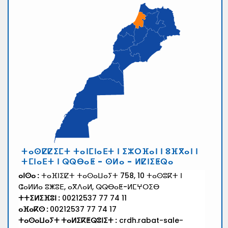
ⵜⴰⵙⵇⵇⵉⵎⵜ ⵜⴰⵏⵎⵏⴰⴹⵜ ⵏ ⵉⵣⵔⴼⴰⵏ ⵏ ⵓⴼⴳⴰⵏ ⵏ
ⵜⵎⵏⴰⴹⵜ ⵏ ⵕⵕⴱⴰⵟ - ⵙⵍⴰ - ⵍⵇⵏⵉⵟⵕⴰ
ⴰⵏⵙⴰ :
ⵜⴰⴼⵏⵉⵇⵜ ⵜⴰⵙⴰⵡⴰⵢⵜ 758, 10 ⵜⴰⵙⵓⴽⵜ ⵏ
ⵛⴰⵍⵍⴰ ⵓⵥⵓⴹ, ⴰⴳⴷⴰⵍ, ⵕⵕⴱⴰⵟ-ⵍⵎⵖⵔⵉⴱ
ⵜⵜⵉⵍⵉⴼⵓⵏ :
00212537 77 74 11
ⴰⴼⴰⴽⵙ :
00212537 77 74 17
ⵜⴰⵙⴰⵡⴰⵢⵜ ⵜⴰⵍⵉⴽⵟⵕⵓⵏⵉⵜ :
crdh.rabat-sale-