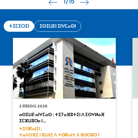
1
/15
ⵜⵉⵎⵉⵔⵉⵏ
ⵉⵙⵉⵡⴹⵏ ⵉⵏⵖⵎⴰⵙⵏ
2 ⴽⵟⵓⴱⵕ 2025
ⴰⵙⵉⵡⴹ ⴰⵏⵖⵎⴰⵙ : ⵜⵉⵢⴰⴼⵓⵜⵉⵏ ⴷ ⵉⵙⵖⵍⴰⴼ
ⵉⵎⵣⵡⵓⵔⴰ ⵏ…
ⵜⵉⵙⴽⴰⵏⵉⵏ ,
ⵜⴰⴷⵔⴼⵉ ⵏ ⵓⵡⵏⵏⵉ ⴷ ⵜⵙⴽⴰⵏⵜ ⴷ ⵓⵙⵔⵓⵙ ⵏ