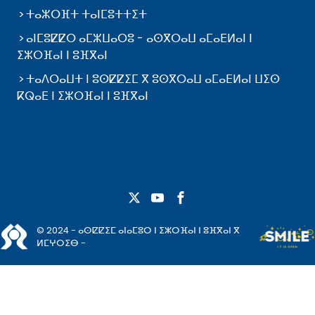
ⵜⴰⵣⵔⴼⵜ ⵜⴰⵏⵎⵓⵜⵜⵉⵜ
ⴰⵏⵎⵓⵇⵇⵔ ⴰⵎⵣⵡⴰⵔⵓ - ⴰⵙⴳⵔⴰⵡ ⴰⵎⴰⴹⵍⴰⵏ ⵏ
ⵉⵣⵔⴼⴰⵏ ⵏ ⵓⴼⴳⴰⵏ
ⵜⴰⴷⵔⴰⵡⵜ ⵏ ⵓⵙⵇⵇⵉⵎ ⴳ ⵓⵙⴳⵔⴰⵡ ⴰⵎⴰⴹⵍⴰⵏ ⵡⵉⵙ
ⴽⵕⴰⴹ ⵏ ⵉⵣⵔⴼⴰⵏ ⵏ ⵓⴼⴳⴰⵏ
© 2024 - ⴰⵙⵇⵇⵉⵎ ⴰⵏⴰⵎⵓⵔ ⵏ ⵉⵣⵔⴼⴰⵏ ⵏ ⵓⴼⴳⴰⵏ ⴳ
ⵍⵎⵖⵔⵉⴱ -