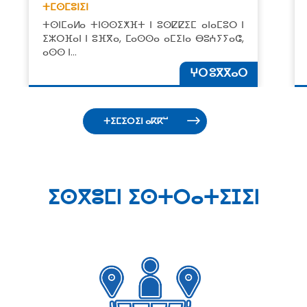
ⵜⵎⵙⵎⵓⵏⵉⵏ
ⵜⵙⵏⵎⴰⵍⴰ ⵜⵏⵙⵙⵉⵅⴼⵜ ⵏ ⵓⵙⵇⵇⵉⵎ ⴰⵏⴰⵎⵓⵔ ⵏ
ⵉⵣⵔⴼⴰⵏ ⵏ ⵓⴼⴳⴰ, ⵎⴰⵙⵙⴰ ⴰⵎⵉⵏⴰ ⴱⵓⵄⵢⵢⴰⵛ,
ⴰⵙⵙ ⵏ…
ⵖⵔ ⵓⴳⴳⴰⵔ
ⵜⵉⵎⵉⵔⵉⵏ ⴰⴽⴽⵯ
ⵉⵙⴳⵓⵎⵏ ⵉⵙⵜⵔⴰⵜⵉⵊⵉⵏ