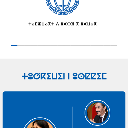
ⵜⴰⵎⵣⵡⴰⴳⵜ ⴷ ⵓⵣⵔⴼ ⴳ ⵓⵣⵡⴰⴳ
ⵜⵓⵚⴽⵉⵡⵉⵏ ⵏ ⵓⵙⵇⵇⵉⵎ