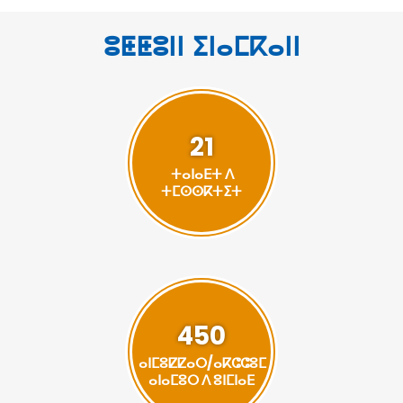
ⵓⵟⵟⵓⵏⵏ ⵉⵏⴰⵎⴽⴰⵏⵏ
21
ⵜⴰⵏⴰⴹⵜ ⴷ
ⵜⵎⵙⵙⴽⵜⵉⵜ
450
ⴰⵏⵎⵓⵇⵇⴰⵔ/ⴰⴽⵛⵛⵓⵎ
ⴰⵏⴰⵎⵓⵔ ⴷ ⵓⵏⵎⵏⴰⴹ