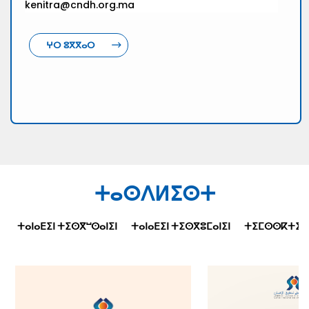
kenitra@cndh.org.ma
ⵖⵔ ⵓⴳⴳⴰⵔ
ⵜⴰⵙⴷⵍⵉⵙⵜ
ⵜⴰⵏⴰⴹⵉⵏ ⵜⵉⵙⴳⵯⵙⴰⵏⵉⵏ
ⵜⴰⵏⴰⴹⵉⵏ ⵜⵉⵙⴳⵓⵎⴰⵏⵉⵏ
ⵜⵉⵎⵙⵙⴽⵜⵉⵜⵉⵏ