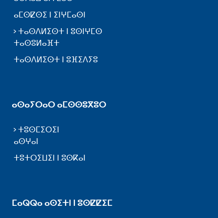
ⴰⵎⵙⵇⵙⵉ ⵏ ⵉⵏⵖⵎⴰⵙⵏ
ⵜⴰⵙⴷⵍⵉⵙⵜ ⵏ ⵓⵙⵏⵖⵎⵙ
ⵜⴰⵙⵓⵍⴰⴼⵜ
ⵜⴰⵙⴷⵍⵉⵙⵜ ⵏ ⵓⴼⵉⴷⵢⵓ
ⴰⵙⴰⵢⵔⴰⵔ ⴰⵎⵙⵙⵓⴳⵓⵔ
ⵜⵓⵙⵎⵉⵔⵉⵏ
ⴰⵙⵖⴰⵏ
ⵜⵓⵜⵔⵉⵡⵉⵏ ⵏ ⵓⵙⴽⴰⵏ
ⵎⴰⵕⵕⴰ ⴰⵙⵉⵜⵏ ⵏ ⵓⵙⵇⵇⵉⵎ