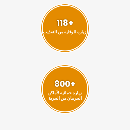
+118
زيارة للوقاية من التعذيب
+800
زيارة حمائية لأماكن
الحرمان من الحرية