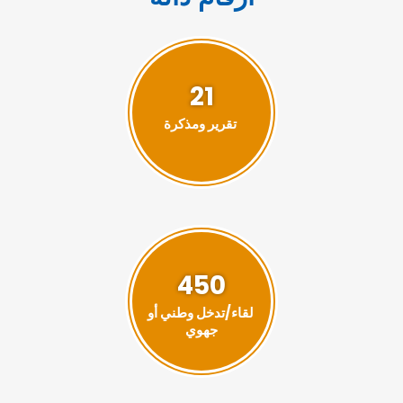
21
تقرير ومذكرة
450
لقاء/تدخل وطني أو
جهوي