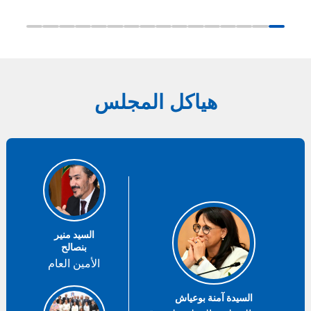
هياكل المجلس
السيد منير
بنصالح
الأمين العام
السيدة آمنة بوعياش