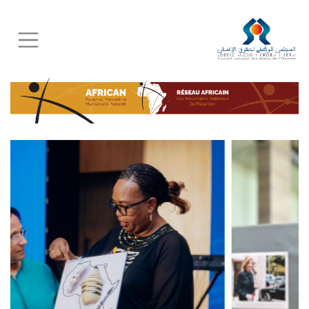
Skip
to
main
content