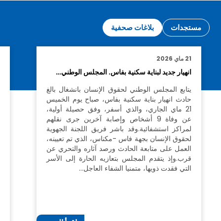
مستجدات
بلاغات صحفية
21 ماي 2026
1
انهيار جديد لبناية سكنية بفاس. المجلس الوطني…
ل
ح
يتابع المجلس الوطني لحقوق الإنسان بانشغال بالغ
حادث انهيار بناية سكنية بفاس، صباح يوم الخميس
21 ماي الجاري، والذي أسفر، وفق حصيلة أولية،
عن وفاة 9 أشخاص وإصابة آخرين جرى نقلهم
أ
لمراكز استشفائية.وقد باشر فريق اللجنة الجهوية
و
لحقوق الإنسان بجهة فاس -مكناس، الذي تم تعيينه،
ب
العمل على متابعة الحادث ورصد آثاره والتحري عن
و
قرب.وإذ يتقدم المجلس بتعازيه الحارة إلى الأسر
ا
التي فقدت ذويها، متمنيا الشفاء العاجل…
ب
و
ا
د