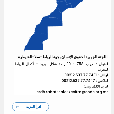
اللجنة الجهوية لحقوق الإنسان بجهة الرباط-سلا-القنيطرة
العنوان : ص.ب. 758 - 10 زنقة شلال أوزود – أكدال الرباط.
المغرب
الهاتف : 00212.537.77.74.11
الفاكس : 00212.537.77.74.17
البريد الالكتروني:
crdh.rabat-sale-kenitra@cndh.org.ma
اقرأ المزيد