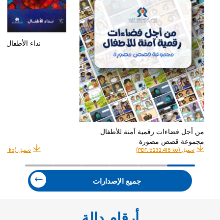
نداء الأطفال
من أجل فضاءات رقمية آمنة للأطفال
مجموعة قصص مصورة
تحميل (PDF: 5232.416 ko)
تحميل (PDF: 9583.326 ko)
جميع الإصدارات
أرقام دالة