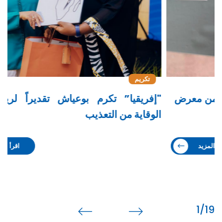
تكريم
"إفريقيا” تكرم بوعياش تقديراً لريادتها في
ب
الوقاية من التعذيب
ح
اقرأ المزيد
2
/19