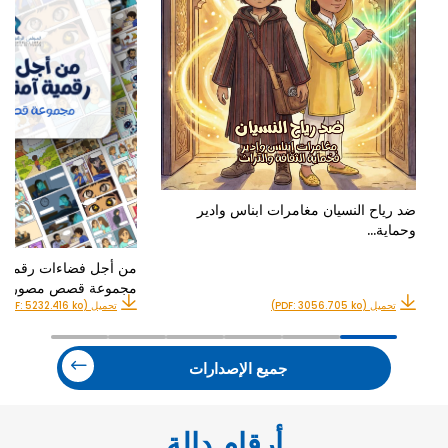
ضد رياح النسيان مغامرات ابناس وادير
وحماية…
من أجل فضاءات رقمية آ
مجموعة قصص مصورة
تحميل (PDF: 3056.705 ko)
تحميل (PDF: 5232.416 ko)
جميع الإصدارات
أرقام دالة