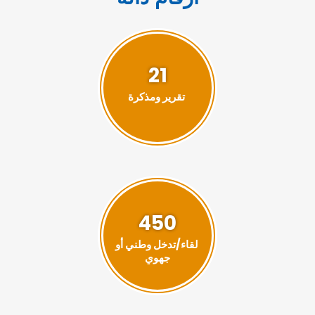
21
تقرير ومذكرة
450
لقاء/تدخل وطني أو
جهوي