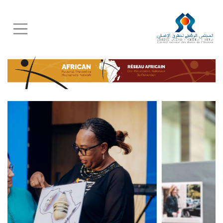
Skip
to
main
content