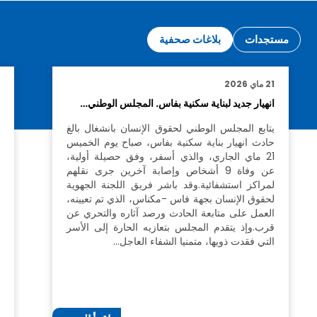
مستجدات
بلاغات صحفية
21 ماي 2026
1
انهيار جديد لبناية سكنية بفاس. المجلس الوطني…
ل
ح
يتابع المجلس الوطني لحقوق الإنسان بانشغال بالغ
حادث انهيار بناية سكنية بفاس، صباح يوم الخميس
21 ماي الجاري، والذي أسفر، وفق حصيلة أولية،
عن وفاة 9 أشخاص وإصابة آخرين جرى نقلهم
أ
لمراكز استشفائية.وقد باشر فريق اللجنة الجهوية
و
لحقوق الإنسان بجهة فاس -مكناس، الذي تم تعيينه،
ب
العمل على متابعة الحادث ورصد آثاره والتحري عن
و
قرب.وإذ يتقدم المجلس بتعازيه الحارة إلى الأسر
ا
التي فقدت ذويها، متمنيا الشفاء العاجل…
ب
و
ا
د