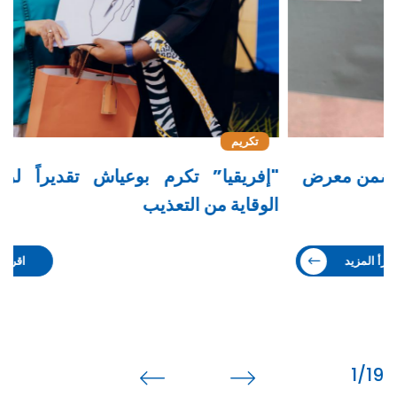
تكريم
"إفريقيا” تكرم بوعياش تقديراً لريادتها في
ب
الوقاية من التعذيب
ح
اقرأ المزيد
2
/19