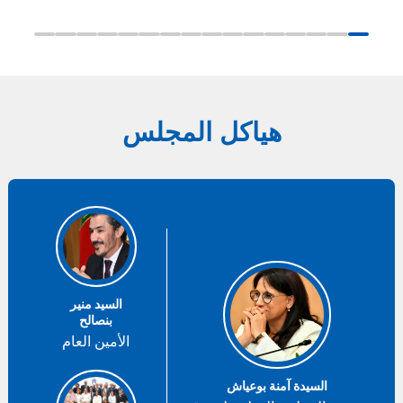
هياكل المجلس
السيد منير
بنصالح
الأمين العام
السيدة آمنة بوعياش