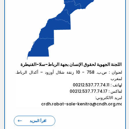
اللجنة الجهوية لحقوق الإنسان بجهة الرباط-سلا-القنيطرة
العنوان : ص.ب. 758 - 10 زنقة شلال أوزود – أكدال الرباط.
المغرب
الهاتف : 00212.537.77.74.11
الفاكس : 00212.537.77.74.17
البريد الالكتروني:
crdh.rabat-sale-kenitra@cndh.org.ma
اقرأ المزيد