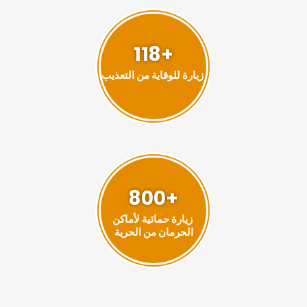
+118
زيارة للوقاية من التعذيب
+800
زيارة حمائية لأماكن
الحرمان من الحرية