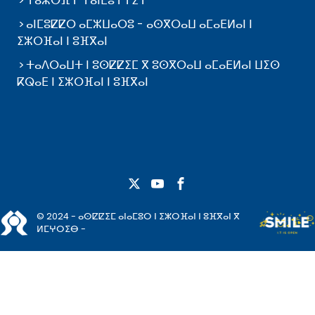
ⵜⴰⵣⵔⴼⵜ ⵜⴰⵏⵎⵓⵜⵜⵉⵜ
ⴰⵏⵎⵓⵇⵇⵔ ⴰⵎⵣⵡⴰⵔⵓ - ⴰⵙⴳⵔⴰⵡ ⴰⵎⴰⴹⵍⴰⵏ ⵏ
ⵉⵣⵔⴼⴰⵏ ⵏ ⵓⴼⴳⴰⵏ
ⵜⴰⴷⵔⴰⵡⵜ ⵏ ⵓⵙⵇⵇⵉⵎ ⴳ ⵓⵙⴳⵔⴰⵡ ⴰⵎⴰⴹⵍⴰⵏ ⵡⵉⵙ
ⴽⵕⴰⴹ ⵏ ⵉⵣⵔⴼⴰⵏ ⵏ ⵓⴼⴳⴰⵏ
© 2024 - ⴰⵙⵇⵇⵉⵎ ⴰⵏⴰⵎⵓⵔ ⵏ ⵉⵣⵔⴼⴰⵏ ⵏ ⵓⴼⴳⴰⵏ ⴳ
ⵍⵎⵖⵔⵉⴱ -