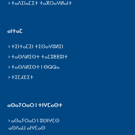
ⵜⴰⴷⵉⵏⴰⵎⵉⵜ ⵜⴰⴳⵔⴰⵖⵍⴰⵏⵜ
ⴰⵏⵜⴰⵎ
ⵜⵉⵏⵜⴰⵎⵉⵏ ⵜⵉⵙⴰⵖⵓⵍⵉⵏ
ⵜⴰⵙⴷⵍⵉⵙⵜ ⵜⴰⵎⵓⵟⵟⵓⵏⵜ
ⵜⴰⵙⴷⵍⵉⵙⵜ ⵏ ⴱⵕⵕⴰ
ⵜⵉⵎⵃⴹⵉⵜ
ⴰⵙⴰⵢⵔⴰⵔ ⵏ ⵜⵏⵖⵎⴰⵙⵜ
ⴰⵙⴰⵢⵔⴰⵔ ⵏ ⵓⵙⵏⵖⵎⵙ
ⴰⵙⴷⴰⵡ ⴰⵏⵖⵎⴰⵙ