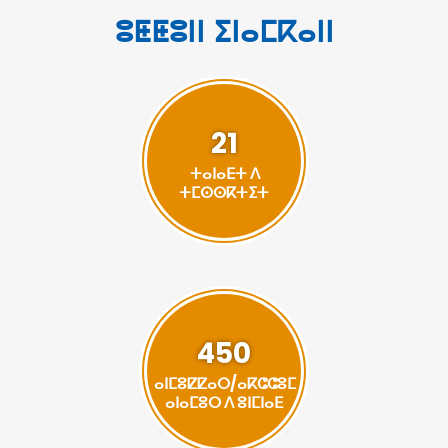
ⵓⵟⵟⵓⵏⵏ ⵉⵏⴰⵎⴽⴰⵏⵏ
21
ⵜⴰⵏⴰⴹⵜ ⴷ
ⵜⵎⵙⵙⴽⵜⵉⵜ
450
ⴰⵏⵎⵓⵇⵇⴰⵔ/ⴰⴽⵛⵛⵓⵎ
ⴰⵏⴰⵎⵓⵔ ⴷ ⵓⵏⵎⵏⴰⴹ