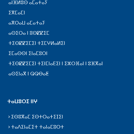
ⴰⵏⴼⵍⵓⵙ ⴰⵎⴰⵜⴰⵢ
ⵉⴳⵎⴰⵎⵏ
ⴰⴳⵔⴰⵡ ⴰⵎⴰⵜⴰⵢ
ⴰⵙⵉⵔⴰ ⵏ ⵓⵙⵇⵇⵉⵎ
ⵜⵉⵙⵇⵇⵉⵎⵉⵏ ⵜⵉⵎⵖⵍⴰⵍⵉⵏ
ⵉⵎⴰⵙⵙⵏ ⵉⵏⴰⵎⵓⵔⵏ
ⵜⵉⵙⵇⵇⵉⵎⵉⵏ ⵜⵉⵏⵎⵏⴰⴹⵉⵏ ⵏ ⵉⵣⵔⴼⴰⵏ ⵏ ⵓⴼⴳⴰⵏ
ⴰⵙⵉⵏⴰⴳ ⵏ ⵕⵕⴱⴰⵟ
ⵜⴰⵡⵓⵔⵉ ⵏⵏⵖ
ⵉⵙⵓⴳⴰⵎ ⵉⵙⵜⵔⴰⵜⵉⵊⵉⵏ
ⵜⴰⴷⵉⵏⴰⵎⵉⵜ ⵜⴰⵏⴰⵎⵓⵔⵜ