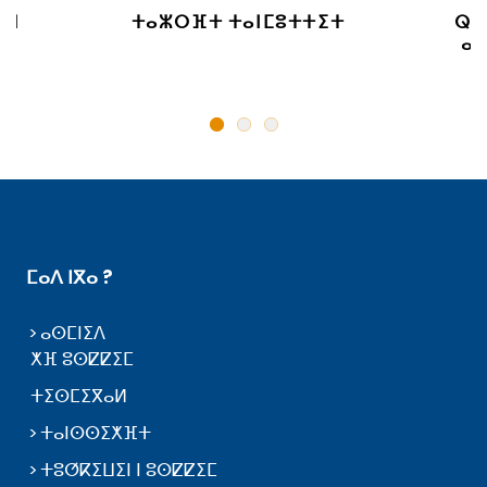
 ⵏ
ⵜⴰⵣⵔⴼⵜ ⵜⴰⵏⵎⵓⵜⵜⵉⵜ
ⵕⵕ
ⴰⵙ
ⵎⴰⴷ ⵏⴳⴰ ?
ⴰⵙⵎⵏⵉⴷ
ⵅⴼ ⵓⵙⵇⵇⵉⵎ
ⵜⵉⵙⵎⵉⴳⴰⵍ
ⵜⴰⵏⵙⵙⵉⵅⴼⵜ
ⵜⵓⵚⴽⵉⵡⵉⵏ ⵏ ⵓⵙⵇⵇⵉⵎ