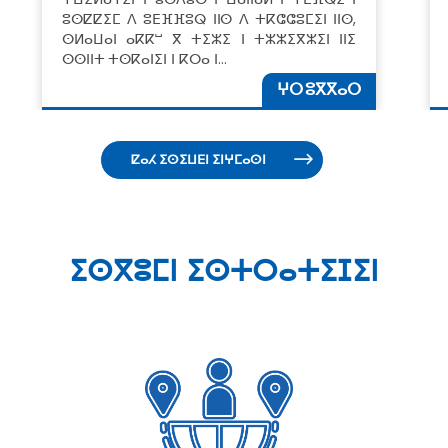
ⵓⵙⵇⵇⵉⵎ ⴷ ⵓⴹⴼⴼⵓⵕ ⵏⵏⵙ ⴷ ⵜⴽⵛⵛⵓⵎⵉⵏ ⵏⵏⵙ,
ⵙⵍⴰⵡⴰⵏ ⴰⴽⴽⵯ ⴳ ⵜⵉⵣⵉ ⵏ ⵜⵣⵣⵉⴳⵣⵉⵏ ⵏⵏⵉ
ⵙⵙⵏⵏⵜ ⵜⵙⴽⴰⵏⵉⵏ ⵏ ⴽⵔⴰ ⵏ…
ⵖⵔ ⵓⴳⴳⴰⵔ
ⵇⴰⵃ ⵉⵙⵉⵡⴹⵏ ⵉⵏⵖⵎⴰⵙⵏ
ⵉⵙⴳⵓⵎⵏ ⵉⵙⵜⵔⴰⵜⵉⵊⵉⵏ