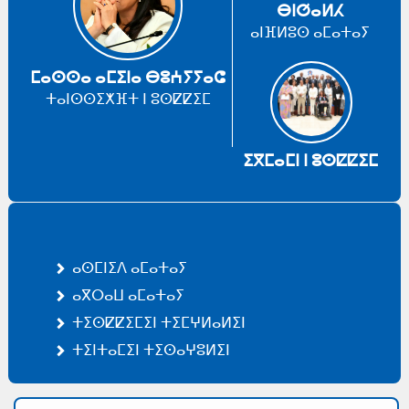
ⴱⵏⵚⴰⵍⵃ
ⴰⵏⴼⵍⵓⵙ ⴰⵎⴰⵜⴰⵢ
ⵎⴰⵙⵙⴰ ⴰⵎⵉⵏⴰ ⴱⵓⵄⵢⵢⴰⵛ
ⵜⴰⵏⵙⵙⵉⵅⴼⵜ ⵏ ⵓⵙⵇⵇⵉⵎ
ⵉⴳⵎⴰⵎⵏ ⵏ ⵓⵙⵇⵇⵉⵎ
ⴰⵙⵎⵏⵉⴷ ⴰⵎⴰⵜⴰⵢ
ⴰⴳⵔⴰⵡ ⴰⵎⴰⵜⴰⵢ
ⵜⵉⵙⵇⵇⵉⵎⵉⵏ ⵜⵉⵎⵖⵍⴰⵍⵉⵏ
ⵜⵉⵏⵜⴰⵎⵉⵏ ⵜⵉⵙⴰⵖⵓⵍⵉⵏ