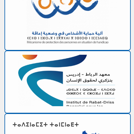
ⵜⴰⴷⵉⵏⴰⵎⵉⵜ ⵜⴰⵏⵎⵏⴰⴹⵜ