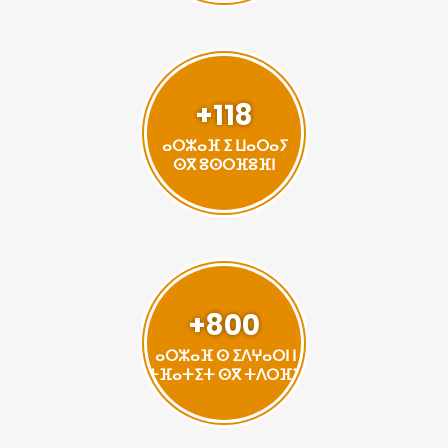
+118
ⴰⵔⵣⴰⴼ ⵉ ⵡⴰⵔⴰⵢ
ⵙⴳ ⵓⵙⵔⴼⵓⴼⵏ
+800
ⴰⵔⵣⴰⴼ ⵙ ⵉⴷⵖⴰⵔⵏ ⵏ
ⵜⴼⴰⵜⵉⵜ ⵙⴳ ⵜⴷⵔⴼⵉ