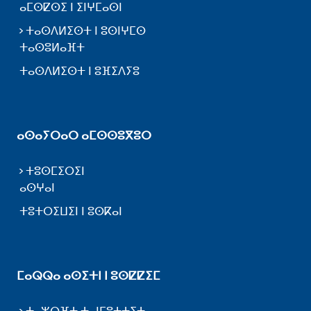
ⴰⵎⵙⵇⵙⵉ ⵏ ⵉⵏⵖⵎⴰⵙⵏ
ⵜⴰⵙⴷⵍⵉⵙⵜ ⵏ ⵓⵙⵏⵖⵎⵙ
ⵜⴰⵙⵓⵍⴰⴼⵜ
ⵜⴰⵙⴷⵍⵉⵙⵜ ⵏ ⵓⴼⵉⴷⵢⵓ
ⴰⵙⴰⵢⵔⴰⵔ ⴰⵎⵙⵙⵓⴳⵓⵔ
ⵜⵓⵙⵎⵉⵔⵉⵏ
ⴰⵙⵖⴰⵏ
ⵜⵓⵜⵔⵉⵡⵉⵏ ⵏ ⵓⵙⴽⴰⵏ
ⵎⴰⵕⵕⴰ ⴰⵙⵉⵜⵏ ⵏ ⵓⵙⵇⵇⵉⵎ