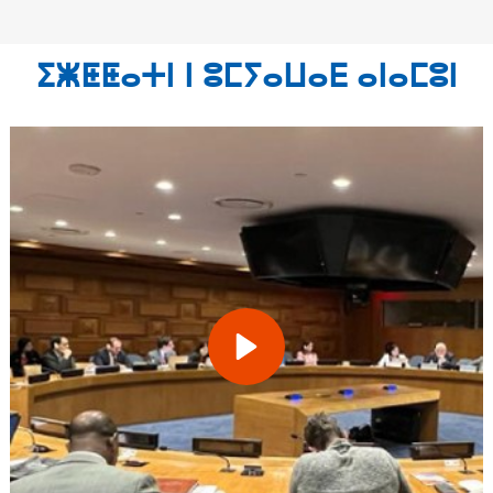
ⵉⵥⵟⵟⴰⵜⵏ ⵏ ⵓⵎⵢⴰⵡⴰⴹ ⴰⵏⴰⵎⵓⵏ