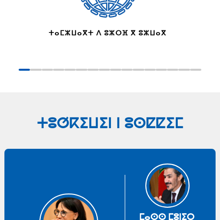
ⵜⴰⵎⵣⵡⴰⴳⵜ ⴷ ⵓⵣⵔⴼ ⴳ ⵓⵣⵡⴰⴳ
ⵜⵓⵚⴽⵉⵡⵉⵏ ⵏ ⵓⵙⵇⵇⵉⵎ
ⵎⴰⵙⵙ ⵎⵓⵏⵉⵔ