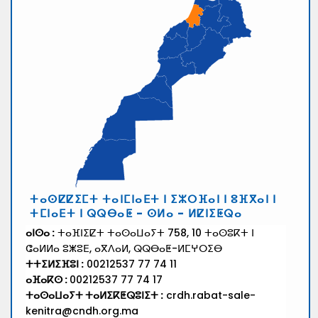
ⵜⴰⵙⵇⵇⵉⵎⵜ ⵜⴰⵏⵎⵏⴰⴹⵜ ⵏ ⵉⵣⵔⴼⴰⵏ ⵏ ⵓⴼⴳⴰⵏ ⵏ
ⵜⵎⵏⴰⴹⵜ ⵏ ⵕⵕⴱⴰⵟ - ⵙⵍⴰ - ⵍⵇⵏⵉⵟⵕⴰ
ⴰⵏⵙⴰ :
ⵜⴰⴼⵏⵉⵇⵜ ⵜⴰⵙⴰⵡⴰⵢⵜ 758, 10 ⵜⴰⵙⵓⴽⵜ ⵏ
ⵛⴰⵍⵍⴰ ⵓⵥⵓⴹ, ⴰⴳⴷⴰⵍ, ⵕⵕⴱⴰⵟ-ⵍⵎⵖⵔⵉⴱ
ⵜⵜⵉⵍⵉⴼⵓⵏ :
00212537 77 74 11
ⴰⴼⴰⴽⵙ :
00212537 77 74 17
ⵜⴰⵙⴰⵡⴰⵢⵜ ⵜⴰⵍⵉⴽⵟⵕⵓⵏⵉⵜ :
crdh.rabat-sale-
kenitra@cndh.org.ma