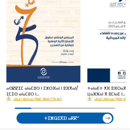
ⴰⵙⵇⵇⵉⵎ ⴰⵏⴰⵎⵓⵔ ⵏ ⵉⵣⵔⴼⴰⵏ ⵏ ⵓⴼⴳⴰⵏ/
ⵜⴰⵏⴰⴹⵜ ⵅⴼ ⵓⴼⵔⴰⴳ ⵏ 
ⵉⵎⵉⵙ ⴰⵏⴰⵎⵓⵔ ⵏ…
ⵡⴰⵣⵣⴰⵏ ⴳ ⵓⵎⵏⴰⴹ ⵏ…
ⴰⴳⴰⵎ ⵏ ⵓⵙⴷⴰⵡ (PDF: 4601.776 ko)
ⴰⴳⴰⵎ ⵏ ⵓⵙⴷⴰⵡ (PDF: 435
ⵜⵉⵥⵕⵉⴳⵉⵏ ⴰⴽⴽⵯ