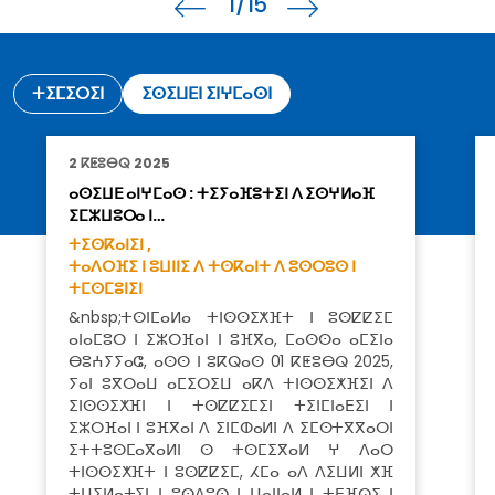
1
/15
ⵜⵉⵎⵉⵔⵉⵏ
ⵉⵙⵉⵡⴹⵏ ⵉⵏⵖⵎⴰⵙⵏ
2 ⴽⵟⵓⴱⵕ 2025
ⴰⵙⵉⵡⴹ ⴰⵏⵖⵎⴰⵙ : ⵜⵉⵢⴰⴼⵓⵜⵉⵏ ⴷ ⵉⵙⵖⵍⴰⴼ
ⵉⵎⵣⵡⵓⵔⴰ ⵏ…
ⵜⵉⵙⴽⴰⵏⵉⵏ ,
ⵜⴰⴷⵔⴼⵉ ⵏ ⵓⵡⵏⵏⵉ ⴷ ⵜⵙⴽⴰⵏⵜ ⴷ ⵓⵙⵔⵓⵙ ⵏ
ⵜⵎⵙⵎⵓⵏⵉⵏ
&nbsp;ⵜⵙⵏⵎⴰⵍⴰ ⵜⵏⵙⵙⵉⵅⴼⵜ ⵏ ⵓⵙⵇⵇⵉⵎ
ⴰⵏⴰⵎⵓⵔ ⵏ ⵉⵣⵔⴼⴰⵏ ⵏ ⵓⴼⴳⴰ, ⵎⴰⵙⵙⴰ ⴰⵎⵉⵏⴰ
ⴱⵓⵄⵢⵢⴰⵛ, ⴰⵙⵙ ⵏ ⵓⴽⵕⴰⵙ 01 ⴽⵟⵓⴱⵕ 2025,
ⵢⴰⵏ ⵓⴳⵔⴰⵡ ⴰⵎⵉⵔⵉⵡ ⴰⴽⴷ ⵜⵏⵙⵙⵉⵅⴼⵉⵏ ⴷ
ⵉⵏⵙⵙⵉⵅⴼⵏ ⵏ ⵜⵙⵇⵇⵉⵎⵉⵏ ⵜⵉⵏⵎⵏⴰⴹⵉⵏ ⵏ
ⵉⵣⵔⴼⴰⵏ ⵏ ⵓⴼⴳⴰⵏ ⴷ ⵉⵏⵎⵀⴰⵍⵏ ⴷ ⵉⵎⵙⵜⴳⴳⴰⵔⵏ
ⵉⵜⵜⵓⵙⵎⴰⴳⴰⵍⵏ ⵙ ⵜⵙⵎⵉⴳⴰⵍ ⵖ ⴷⴰⵔ
ⵜⵏⵙⵙⵉⵅⴼⵜ ⵏ ⵓⵙⵇⵇⵉⵎ, ⵃⵎⴰ ⴰⴷ ⴷⵉⵡⵍⵏ ⵅⴼ
ⵜⵡⵉⵍⴰⵜⵉⵏ ⵏ ⵓⵙⴷⵓⵙ ⵏ ⵡⴰⵏⵏⴰⵍ ⵏ ⵜⴹⴼⵕⵉ ⵏ