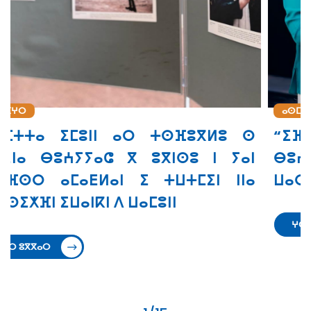
ⴰⵙⵎⵖⵔ
ⵙ
“ⵉⴼⵔⵉⵇⵢⴰ” ⴰⵔ ⵜⵙⵙⵎⵖⵓⵔ
ⵏ
ⴱⵓⵄⵢⵢⴰⵛ ⵙ ⵜⵓⵙⵏⵜ ⵉ ⵜⵣⵡⵉⵔⵜ ⵏⵏⵙ ⴳ
ⴰ
ⵡⴰⵔⴰⵢ ⵏ ⵓⵙⵔⴼⵓⴼⵏ
ⵖⵔ ⵓⴳⴳⴰⵔ