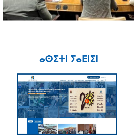
ⴰⵙⵉⵜⵏ ⵢⴰⴹⵏⵉⵏ