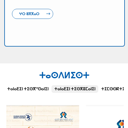
ⵖⵔ ⵓⴳⴳⴰⵔ
ⵜⴰⵙⴷⵍⵉⵙⵜ
ⵜⴰⵏⴰⴹⵉⵏ ⵜⵉⵙⴳⵯⵙⴰⵏⵉⵏ
ⵜⴰⵏⴰⴹⵉⵏ ⵜⵉⵙⴳⵓⵎⴰⵏⵉⵏ
ⵜⵉⵎⵙⵙⴽⵜⵉⵜⵉⵏ