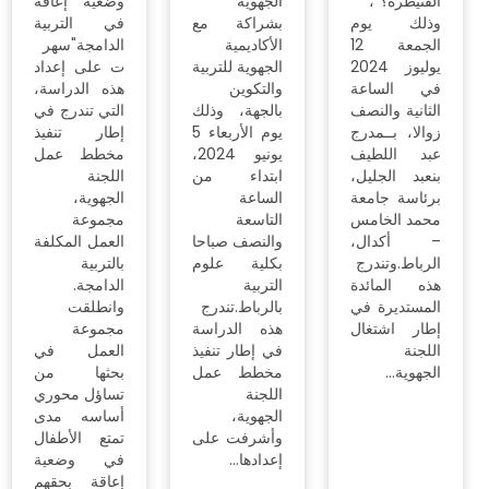
ومداخل
التشاركية
التعزيز"،
وحقوق
سيتوج بتوقيع
الإنسان، تحت
اتفاقية شراكة
شعار
مع المجلس
"مشاركة
الجهوي لهيئة
مدنية فاعلة
الأطباء
من أجل
بالجهة،&nbs
برامج
p;يوم الخميس
وسياسات
13 أكتوبر
عمومية
2022، ابتداء
مستجيبة
من الساعة
لحقوق
التاسعة صباحا
الإنسان"،
بفندق فرح
وذلك يوم
بالرباط.وتهدف
الجمعة فاتح
اللجنة الجهوية
أبريل 2022
من خلال
بالرباط.ويندرج
تنظيم هذا
هذا اللقاء،
اللقاء إلى
الذي تنظمه
إعادة تنزيل…
اللجنة بشراكة
مع جمعية
تمكين، ضمن
رؤية مشروع