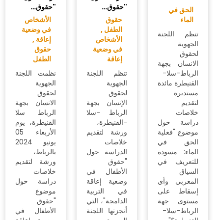
الثالث مع…
الحق في
الصحة ,
مجتمع مدني
السجون
,
النموذج
تنظم اللجنة
التنموي
12 شتنبر 2022
الجهوية
الجديد
لحقوق
اللجنة الجهوية
الإنسان بجهة
تنظم اللجنة
لحقوق الإنسان
الرباط-سلا-
الجهوية
بجهة الرباط-
القنيطرة، لقاء
لحقوق
سلا…
جهويا حول
الإنسان بجهة
اجتماع عادي
التقرير
الرباط-سلا-
عقدت اللجنة
الموضوعاتي
القنيطرة
الجهوية
الذي أصدره
اللقاء
لحقوق
المجلس
التواصلي
الإنسان بجهة
الوطني
الثالث مع
الرباط ـ سلا ـ
لحقوق
النسيج
القنيطرة، يوم
الإنسان حول
الجمعوي
الاثنين 12…
"فعلية الحق
ضمن سلسلة
في الصحة،
اللقاءات
تحديات،
الجهوية حول
رهانات
الديمقراطية