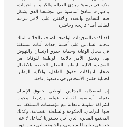
بلادنا في ترسيخ مبادئ العدالة والكرامة والحريات،
باعتبارها مبادئ أساسية في مجتمعنا الذي يشكل
فيه التسامح والتعدد والانفتاح على الآخر نبراسا
لطالما أضاء تاريخه وحاضره.
لقد أكدت التوجيهات الواضحة لصاحب الجلالة الملك
محمد السادس على أهمية إحداث آليات مستقلة
في مجال الوقاية وحماية حقوق الإنسان والنهوض
بها، ويتعلق الأمر بالآلية الوطنية للوقاية من
التعذيب، الآلية الوطنية للتظلم الخاصة بالأطفال
ضحايا انتهاكات حقوق الطفل، والآلية الوطنية
لحماية حقوق الأشخاص في وضعية إعاقة.
إن استقلالية المجلس الوطني لحقوق الإنسان
ضمانة أساسية لفعالية عمله، وشرط وجوب
لشراكة سليمة وفعالة مع مؤسسات المملكة، بما
فيها البرلمان، الحكومة والسلطة القضائية، وكذلك
المجتمع المدني، الذي أقره دستورنا كفاعل لا غنى
عنه في نظامنا السياسي، والجامعة التي تلعب دورا