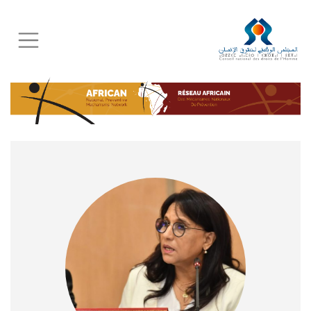
Skip
to
main
content