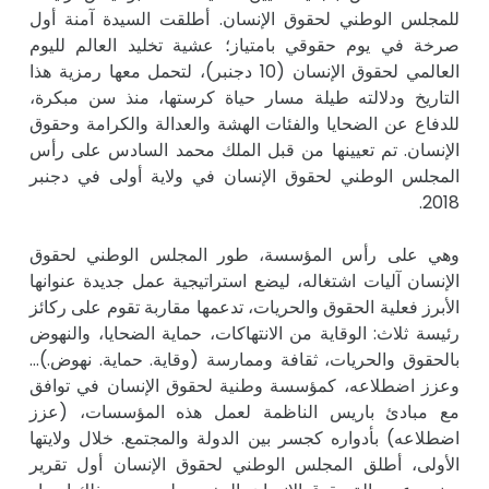
للمجلس الوطني لحقوق الإنسان. أطلقت السيدة آمنة أول
صرخة في يوم حقوقي بامتياز؛ عشية تخليد العالم لليوم
العالمي لحقوق الإنسان (10 دجنبر)، لتحمل معها رمزية هذا
التاريخ ودلالته طيلة مسار حياة كرستها، منذ سن مبكرة،
للدفاع عن الضحايا والفئات الهشة والعدالة والكرامة وحقوق
الإنسان. تم تعيينها من قبل الملك محمد السادس على رأس
المجلس الوطني لحقوق الإنسان في ولاية أولى في دجنبر
2018.
وهي على رأس المؤسسة، طور المجلس الوطني لحقوق
الإنسان آليات اشتغاله، ليضع استراتيجية عمل جديدة عنوانها
الأبرز فعلية الحقوق والحريات، تدعمها مقاربة تقوم على ركائز
رئيسة ثلاث: الوقاية من الانتهاكات، حماية الضحايا، والنهوض
بالحقوق والحريات، ثقافة وممارسة (وقاية. حماية. نهوض.)…
وعزز اضطلاعه، كمؤسسة وطنية لحقوق الإنسان في توافق
مع مبادئ باريس الناظمة لعمل هذه المؤسسات، (عزز
اضطلاعه) بأدواره كجسر بين الدولة والمجتمع. خلال ولايتها
الأولى، أطلق المجلس الوطني لحقوق الإنسان أول تقرير