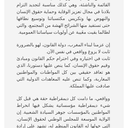
القائمة والناشئة، وهي كذلك مناسبة لتجديد التزام
بلادنا في مجال تعزيز الوقاية وحماية حقوق الإنسان
والنهوض بها وتكريس مكتسباتنا وتوسيع نطاقها
حتى تستفيد منها الشرائح الهشة من المجتمع، والتي
لطالما بقيت مغَيبة عن أولويات سياساتنا العمومية.
إن عزمنا لبناء المغرب، دولة القانون، لهو بالضرورة
ثابت لا يزوغ وواقعي في نفس الآن.
ثابت في اختياره وفي احترام حكم القانون ومبادئ
وقيم حقوق الإنسان، كما ينص عليها دستورنا، الذي
هو تعاقد حقيقي بين كل المواطنات والمواطنين
المغاربة، وكما تنص عليه المعاهدات الدولية التي
صادقت عليها المملكة.
وواقعي، ما دامت كل ديمقراطية حقة هي قبل كل
شيء ديمقراطية مؤسساتية يشكل فيها انخراط
المواطنين بالمؤسسات جوهر السيادة الشعبية. إن
الولاية الموسعة للمجلس الوطني لحقوق الإنسان،
التي خولها له القانون المنظم له، تشهد على إرادة