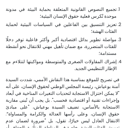
تجميع النصوص القانونية المتعلقة بحماية البيئة في مدونة
موحدة تُكرس فعلية حقوق الإنسان البيئية؛
تعزيز التنسيق بين الفاعلين في السياسات البيئية لحماية
الفئات الهشة؛
مواصلة تطوير بدائل اقتصادية أكبر وأكثر فاعلية توفر دخلًا
للفئات المتضررة، مع ضمان تأهيل مهني للانتقال نحو أنشطة
مستدامة؛
إشراك المقاولات الصغرى والمتوسطة ومواكبتها لتتلاءم مع
الإطار التنظيمي الجديد.
في تصريح للموقع بمناسبة هذا النقاش الأممي، شددت السيدة
آمنة بوعياش، رئيسة المجلس الوطني لحقوق الإنسان، على أنه
"لا يمكن اختزال الاستجابة لتحديات التغيرات المناخية في أبعاد
وإجراءات تقنية أو اقتصادية فحسب". بل يجب أن تُبنى مقاربة
الاستجابة بالأساس، تضيف السيدة بوعياش، "على مبادئ
حقوق الإنسان، وعلى رأسها العدالة والكرامة والمساواة”.
الانتقال العادل ليس خيارًا، تقول، بل "ضرورة لضمان عدم
تهميش الفئات الهشة، خاصة في المناطق المتأثرة بالجفاف أو