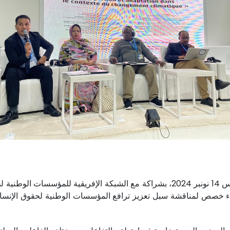
نظم المجلس المجلس الوطني لحقوق الإنسان يومه الخميس 14 نونبر 2024، بشراكة مع ال
دة حاليا بأذربيجان، لقاء خصص لمناقشة سبل تعزيز ترافع المؤسسات الوطنية ل