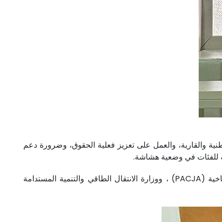
ة والقارية، والعمل على تعزيز فعلية الحقوق، وضرورة دعم
بة للفئات في وضعية هشاشة.
وقد عرف اللقاء مشاركة ممثلين عن الشبكة الإفريقية للمؤسسات الوطنية لحقوق الإنسان، و التحالف الإفريقي للعدالة المناخية (PACJA) ، ووزارة الانتقال الطاقي والتنمية المستدامة