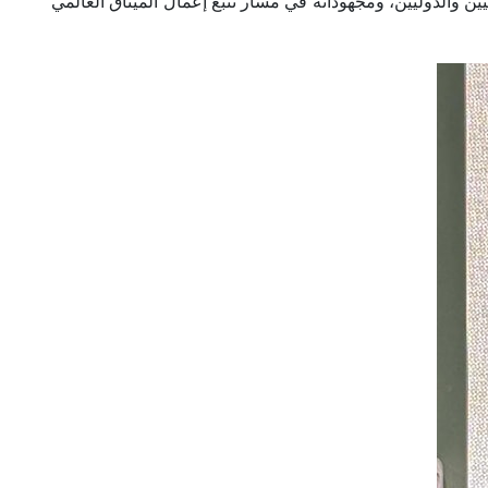
 والدوليين، ومجهوداته في مسار تتبع إعمال الميثاق العالمي