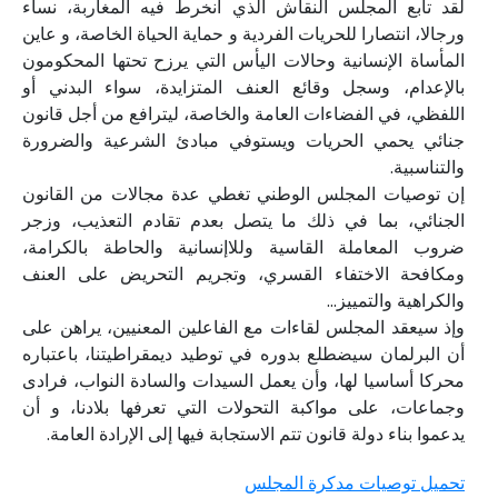
لقد تابع المجلس النقاش الذي انخرط فيه المغاربة، نساء
ورجالا، انتصارا للحريات الفردية و حماية الحياة الخاصة، و عاين
المأساة الإنسانية وحالات اليأس التي يرزح تحتها المحكومون
بالإعدام، وسجل وقائع العنف المتزايدة، سواء البدني أو
اللفظي، في الفضاءات العامة والخاصة، ليترافع من أجل قانون
جنائي يحمي الحريات ويستوفي مبادئ الشرعية والضرورة
والتناسبية.
إن توصيات المجلس الوطني تغطي عدة مجالات من القانون
الجنائي، بما في ذلك ما يتصل بعدم تقادم التعذيب، وزجر
ضروب المعاملة القاسية وللاإنسانية والحاطة بالكرامة،
ومكافحة الاختفاء القسري، وتجريم التحريض على العنف
والكراهية والتمييز...
وإذ سيعقد المجلس لقاءات مع الفاعلين المعنيين، يراهن على
أن البرلمان سيضطلع بدوره في توطيد ديمقراطيتنا، باعتباره
محركا أساسيا لها، وأن يعمل السيدات والسادة النواب، فرادى
وجماعات، على مواكبة التحولات التي تعرفها بلادنا، و أن
يدعموا بناء دولة قانون تتم الاستجابة فيها إلى الإرادة العامة.
تحميل توصيات مدكرة المجلس