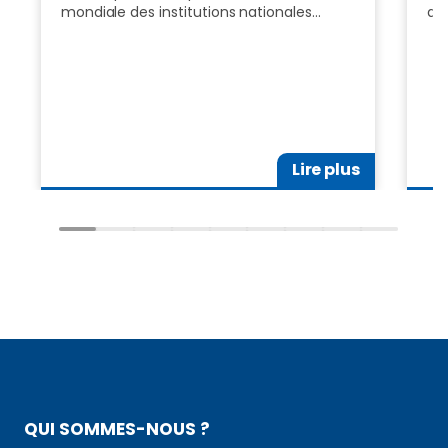
mondiale des institutions nationales…
dr
Lire plus
QUI SOMMES-NOUS ?