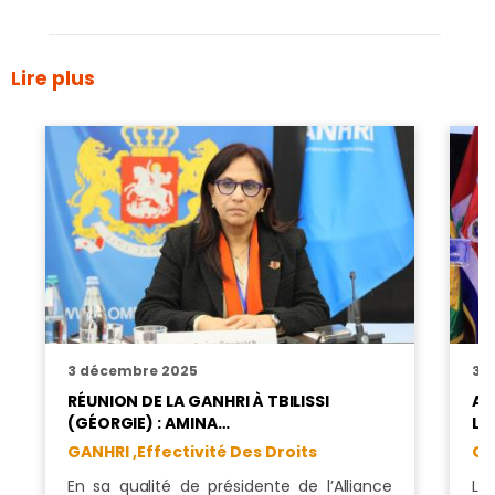
Lire plus
3 décembre 2025
3 
RÉUNION DE LA GANHRI À TBILISSI
AM
(GÉORGIE) : AMINA…
LA
GANHRI ,
Effectivité Des Droits
GA
En sa qualité de présidente de l’Alliance
La