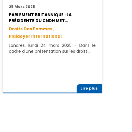
25 Mars 2025
1
PARLEMENT BRITANNIQUE : LA
L
PRÉSIDENTE DU CNDH MET…
L
Droits Des Femmes ,
M
D
Plaidoyer International
H
Londres, lundi 24 mars 2025 - Dans le
cadre d'une présentation sur les droits…
S
I
i
s
Lire plus