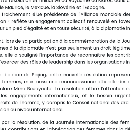
ette résolution et l'initiative du Royaume du Maroc dans
île Maurice, le Mexique, la Slovénie et l'Espagne.
raichement élue présidente de l'Alliance mondiale des 
ion « reflète un engagement collectif renouvelé en faveu
sur un pied d'égalité et en toute sécurité, à la diplomatie i
lors de sa participation à la commémoration de la Jou
mmes à la diplomatie n'est pas seulement un droit légiti
, elle a souligné l'importance de reconnaître les contr
xercer des rôles de leadership dans les organisations in
 d’action de Beijing, cette nouvelle résolution représ
s femmes, mais aussi une reconnaissance officielle des
claré Mme Bouayache. La résolution attire l’attention 
les engagements internationaux, et le besoin urgent 
oits de l'homme, y compris le Conseil national des droi
sion au niveau international.
ion, par la résolution, de la Journée internationale des fe
es contributions et l’abnégation des femmes dans la défe