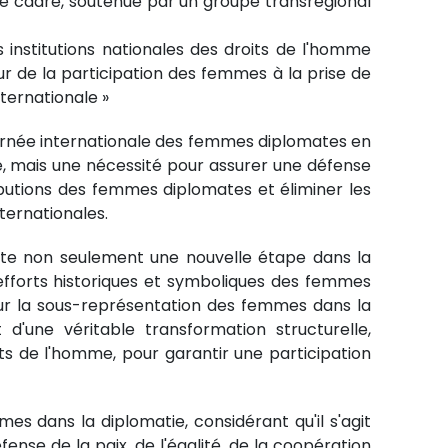
 ce cadre, soutenue par un groupe transrégional
institutions nationales des droits de l'homme
r de la participation des femmes à la prise de
nternationale »
rnée internationale des femmes diplomates en
me, mais une nécessité pour assurer une défense
ibutions des femmes diplomates et éliminer les
ternationales.
ente non seulement une nouvelle étape dans la
 efforts historiques et symboliques des femmes
sur la sous-représentation des femmes dans la
d'une véritable transformation structurelle,
ts de l'homme, pour garantir une participation
mmes dans la diplomatie, considérant qu'il s'agit
nse de la paix, de l'égalité, de la coopération