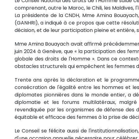
Le Conseil National des droits de l’Homme salue c
comprenant, outre le Maroc, le Chili, les Maldives, l'
La présidente de la CNDH, Mme Amina Bouayach, f
(GANHRI), a indiqué à ce propos que cette résolut
décision, et de leur participation pleine et entière, 
Mme Amina Bouayach avait affirmé précédemment, 
juin 2024 à Genève, que « la participation des fe
globale des droits de l'Homme ». Dans ce contexte
obstacles structurels qui empêchent les femmes d'e
Trente ans après la déclaration et le programme
consécration de l'égalité entre les hommes et le
diplomates pionnières dans le monde entier, a dé
diplomatie et les forums multilatéraux, malgré 
revendiquée par les organismes de défense des dr
équitable et efficace des femmes à la prise de déci
Le Conseil se félicite aussi de l'institutionnalisat
d'une occasion annuelle nécessaire pour célébrer l