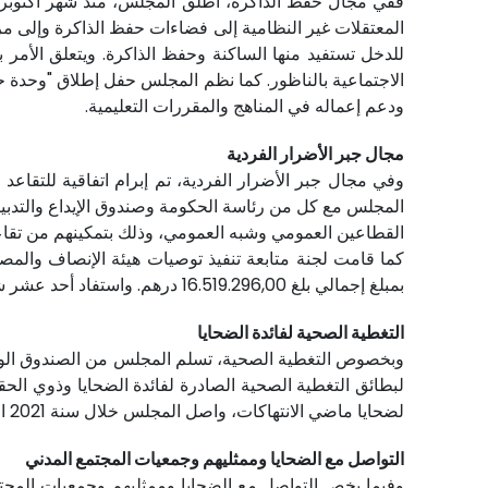
المعتقلات غير النظامية إلى فضاءات حفظ الذاكرة وإلى مر
الاجتماعية بالناظور. كما نظم المجلس حفل إطلاق "وحدة حف
ودعم إعماله في المناهج والمقررات التعليمية.
مجال جبر الأضرار الفردية
وفي مجال جبر الأضرار الفردية، تم إبرام اتفاقية للتقا
القطاعين العمومي وشبه العمومي، وذلك بتمكينهم من تقا
بمبلغ إجمالي بلغ 16.519.296,00 درهم. واستفاد أحد عشر شخصا من توصية الإدماج الاجتماعي بمبلغ 250 ألف درهم لكل واحد.
التغطية الصحية لفائدة الضحايا
لضحايا ماضي الانتهاكات، واصل المجلس خلال سنة 2021 التكفل الطبي بسبع (7) حالات استدعت أربعة وعشرين (24) تدخلا طبيا مستعجلا.
التواصل مع الضحايا وممثليهم وجمعيات المجتمع المدني
وفيما يخص التواصل مع الضحايا وممثليهم وجمعيات المجتمع