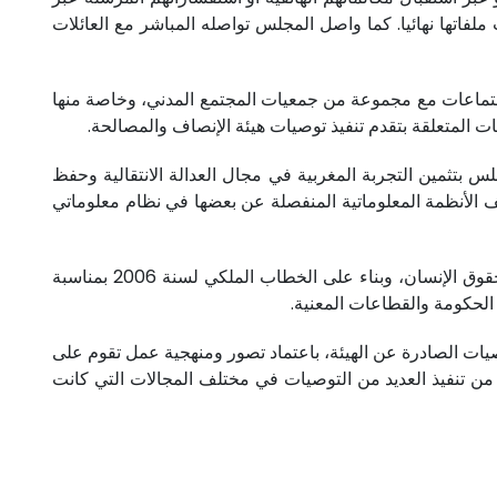
ستفسارات واردة من حالات سويت ملفاتها نهائيا. كما واصل المجلس تواصله المباشر مع العائلات
 اجتماعات مع مجموعة من جمعيات المجتمع المدني، وخاصة منها
يات المتعلقة بتقدم تنفيذ توصيات هيئة الإنصاف والمصالحة.
س بتثمين التجربة المغربية في مجال العدالة الانتقالية وحفظ
تلف الأنظمة المعلوماتية المنفصلة عن بعضها في نظام معلوماتي
يذكر أن هيئة الإنصاف والمصالحة كانت قد أصدرت مجموعة من التوصيات الرامية إلى رد الاعتبار لضحايا الانتهاكات الجسيمة لحقوق الإنسان، وبناء على الخطاب الملكي لسنة 2006 بمناسبة
 الحكومة والقطاعات المعنية.
يات الصادرة عن الهيئة، باعتماد تصور ومنهجية عمل تقوم على
ن تنفيذ العديد من التوصيات في مختلف المجالات التي كانت