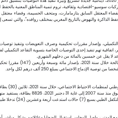
ففي مجال حفظ الذاكرة، أطلق المجلس، منذ شهر أكتوبر 2020، دينامية جديدة لتسريع وتيرة تنف
كبات سوسيو-اقتصادية وثقافية، تروم تنمية المناطق المعنية بالحفظ ا
ظ الذاكرة والنهوض بالتاريخ المغربي بمختلف روافده"، والتي تسعى إل
عد التكميلي، وإصدار مقررات تحكيمية وصرف التعويضات وتنفيذ توصيات
عد لا يقل عن خمسين بالمائة من دخلهم الشهري.
وبخصوص التغطية 
 المدني، واصل المجلس استقبال الضحايا وعائلاتهم بشكل مباشر أو ع