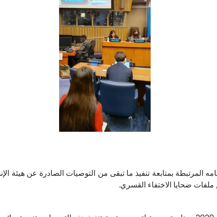
 المجلس الوطني لحقوق الإنسان خلال سنة 2021 مهامه المرتبطة بمتابعة تنفيذ ما تبقى من التوصي
 ملفات ضحايا الاختفاء القسري.