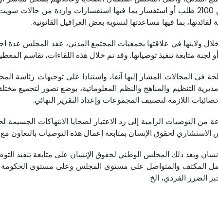
البريد العادي أو البريد الإلكتروني. وقد تم التوصل بأزيد من 2100 طلب أو استفسار بما فيها ا
لفائدتها، بما فيها مساعدتها لتسوية بعض العراقيل القانونية.
ة خلال ولايتها في علاقتها بجمعيات المجتمع المدني، عقد المجلس عدة
 لجنة متابعة تنفيذ توصياتها. وقد تم خلال هذه اللقاءات، تقاسم المعط
 في المجالات المشار إليها آنفا، واستنادا على توجيهات رئاسة المجل
ع مديرية التنظيم والمناهج والنظم المعلوماتية، بوضع تصور لتجميع مخ
ائيات اللازمة لتصنيف المجموعات وإعداد التقرير النهائي.
لس الاستشاري لحقوق الإنسان بمتابعة إعمال هذه التوصيات بالتعاون مع
سان وبعد ذلك المجلس الوطني لحقوق الإنسان على متابعة تنفيذ التوص
 العمل المكثف والمتواصل على مستوى المجلس وعلى مستوى الحكومة م
ر الضرر الفردي، الخ.