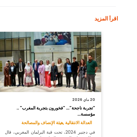
اقرأ المزيد
20 ماي 2026
"تجربة ناجحة"… "فخورون بتجربة المغرب" ..
مؤسسة…
العدالة الانتقالية ,
هيئة الإنصاف والمصالحة
في دجنبر 2024، تحت قبة البرلمان المغربي، قال