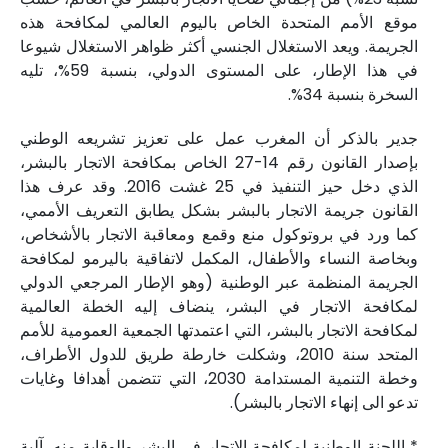
موقع الأمم المتحدة الخاص باليوم العالمي لمكافحة هذه
الجريمة. ويعد الاستغلال الجنسي أكثر ظواهر الاستغلال شيوعا
في هذا الإطار، على المستوى الدولي، بنسبة 59%، تليه
السخرة بنسبة 34%.
جدير بالذكر أن المغرب عمل على تعزيز تشريعه الوطني
بإصدار القانون رقم 14-27 الخاص بمكافحة الاتجار بالبشر،
الذي دخل حيز التنفيذ في 25 غشت 2016. وقد عرف هذا
القانون جريمة الاتجار بالبشر بشكل يطابق التعريف الأممي،
كما ورد في بروتوكول منع وقمع ومعاقبة الاتجار بالأشخاص،
وبخاصة النساء والأطفال، المكمل لاتفاقية باليرمو لمكافحة
الجريمة المنظمة عبر الوطنية (وهو الإطار المرجعي الدولي
لمكافحة الاتجار في البشر، ينضاف إليه الخطة العالمية
لمكافحة الاتجار بالبشر، التي اعتمدتها الجمعية العمومية للأمم
المتحد سنة 2010، وشكلت خارطة طريق للدول الأطراف،
وخطة التنمية المستدامة 2030، التي تتضمن أهدافا وغايات
تدعو الى إنهاء الاتجار بالبشر).
* اللجنة الوطنية لمكافحة الاتجار في البشر والوقاية منه، آلية