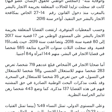
والوقاية منه* (المجلس الوطني لحقوق الإنسان عضو فيها)
كانت قد سجلت تزايدا للحالات المتعلقة بجريمة الاتجار بالبشر
بالمغرب منذ دخول القانون رقم 14-27 الخاص بمكافحة
الاتجار بالبشر حيز التنفيذ، أواخر سنة 2016.
وحسب المعطيات المتوفرة، ارتفعت القضايا المتعلقة بجريمة
الاتجار بالبشر على المستوى الوطني من 17 قضية سنة 2017
إلى 80 قضية سنة 2018، وتضاعفت سنة 2019، حيث بلغت151
قضية. وقد سجلت الثلاث سنوات الأخيرة متابعة 585 شخصا
في قضايا الاتجار في البشر، منهم 144 امرأة و84 أجنبيا.
أما ضحايا الاتجار في الأشخاص فبلغ عددهم 719 شخصا، تعرض
283 شخصا منهم للاستغلال الجنسي و58 شخصا للاستغلال
في التسول، في حين تعرض 35 شخصا للاستغلال في السخرة.
وقد بلغت مذكرات البحث الوطنية الصادرة في حق المشتبه
فيهم في هذه القضايا 137 مذكرة، كما وضع 443 شخصا رهن
تدابير الحراسة النظرية.
وعلى المستوى الدولي، تمثل النساء 49% (بينما تمثل الفتيات
نسبة 23%) من إجمالي ضحايا الاتجار بالبشر في العالم، حسب