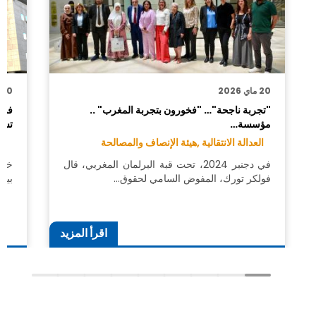
20 ماي 2026
10 يوليوز 2025
"تجربة ناجحة"… "فخورون بتجربة المغرب" ..
في 
مؤسسة…
تست
العدالة الانتقالية ,
هيئة الإنصاف والمصالحة
هي
في دجنبر 2024، تحت قبة البرلمان المغربي، قال
خلا
فولكر تورك، المفوض السامي لحقوق…
بيروت، ي
اقرأ المزيد