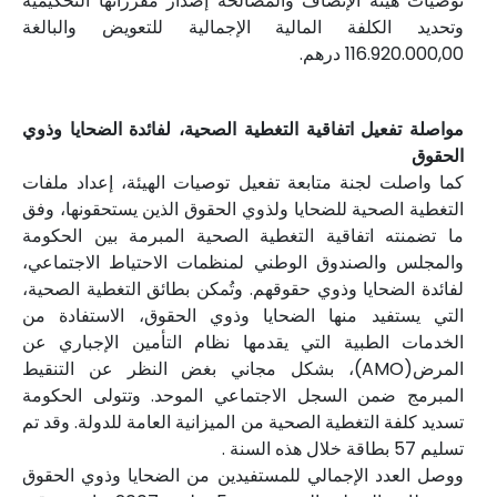
توصيات هيئة الإنصاف والمصالحة إصدار مقرراتها التحكيمية
وتحديد الكلفة المالية الإجمالية للتعويض والبالغة
116.920.000,00 درهم.
مواصلة تفعيل اتفاقية التغطية الصحية، لفائدة الضحايا وذوي
الحقوق
كما واصلت لجنة متابعة تفعيل توصيات الهيئة، إعداد ملفات
التغطية الصحية للضحايا ولذوي الحقوق الذين يستحقونها، وفق
ما تضمنته اتفاقية التغطية الصحية المبرمة بين الحكومة
والمجلس والصندوق الوطني لمنظمات الاحتياط الاجتماعي،
لفائدة الضحايا وذوي حقوقهم. وتُمكن بطائق التغطية الصحية،
التي يستفيد منها الضحايا وذوي الحقوق، الاستفادة من
الخدمات الطبية التي يقدمها نظام التأمين الإجباري عن
المرض(AMO)، بشكل مجاني بغض النظر عن التنقيط
المبرمج ضمن السجل الاجتماعي الموحد. وتتولى الحكومة
تسديد كلفة التغطية الصحية من الميزانية العامة للدولة. وقد تم
تسليم 57 بطاقة خلال هذه السنة .
ووصل العدد الإجمالي للمستفيدين من الضحايا وذوي الحقوق