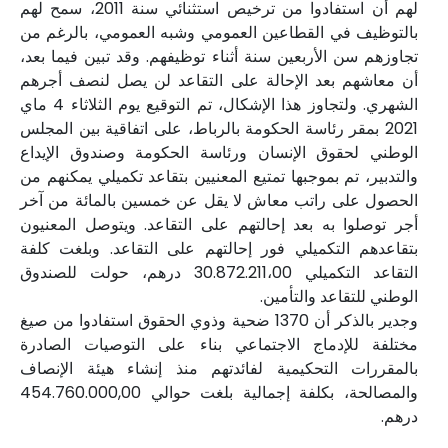
لهم أن استفادوا من ترخيص استثنائي سنة 2011، سمح لهم
بالتوظيف في القطاعين العمومي وشبه العمومي، بالرغم من
تجاوزهم سن الأربعين سنة أثناء توظيفهم. وقد تبين فيما بعد،
أن معاشهم بعد الإحالة على التقاعد لن يصل لنصف أجرهم
الشهري. ولتجاوز هذا الإشكال، تم التوقيع يوم الثلاثاء 4 ماي
2021 بمقر رئاسة الحكومة بالرباط، على اتفاقية بين المجلس
الوطني لحقوق الإنسان ورئاسة الحكومة وصندوق الإيداع
والتدبير، تم بموجبها تمتيع المعنيين بتقاعد تكميلي يمكنهم من
الحصول على راتب معاش لا يقل عن خمسين بالمائة من آخر
أجر توصلوا به بعد إحالتهم على التقاعد. ويتوصل المعنيون
بتقاعدهم التكميلي فور إحالتهم على التقاعد. وبلغت كلفة
التقاعد التكميلي 30.872.211،00 درهم، حولت للصندوق
الوطني للتقاعد والتأمين.
وجدير بالذكر أن 1370 ضحية وذوي الحقوق استفادوا من صيغ
مختلفة للإدماج الاجتماعي بناء على التوصيات الصادرة
بالمقررات التحكيمية لفائدتهم منذ إنشاء هيئة الإنصاف
والمصالحة، بكلفة إجمالية بلغت حوالي 454.760.000,00
درهم.