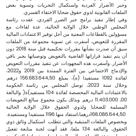
وجبر الأضرار الفردية واستكمال التحريات وتسوية بعض
الملفات القانونية لذوي حقوق ضحايا الاختفاء القسري.
وفي إطار تنفيذ برامج جبر الضرر الفردي، عقدت رئاسة
المجلس الوطني خلال الولاية الحالية، عدة لقاءات مع
مسؤولين بالقطاعات المعنية من أجل توفير الاعتمادات المالية
المقررة للتعويض، أسفرت عن تسوية مجموعة من الملفات
سبق أن صدرت بشأنها مقررات تحكيمية قبل سنة 2018 دون
أن يتم تنفيذ قراراتها القاضية بالتعويض وتوصياتها بجبر باقي
الأضرار. وأسفرت هذه المجهودات عن تنفيذ مقررات التعويض
والإدماج الاجتماعي بين الفترة الممتدة بين 2019 و2022،
لفائدة 1092 مستفيدا (ة)، بمبلغ 156.683.644,50 درهم.
وخلال سنة 2023، توصل المجلس من رئاسة الحكومة
بالاعتمادات المالية المخصصة لفائدة 104 مستفيد)ة( والبالغة
00, 11.403.000 درهم. وبذلك يكون مجموع مبالغ التعويضات
المسلمة للضحايا ولذوي الحقوق خلال الولاية الحالية
168.086.644,50درهما،استفاد منها 1196 مستفيدا ومستفيدة.
وبخصوص الملفات المتبقية والتي تتطلب استكمال وثائق ذوي
الحقوق، والبالغة 134 ملفا، فقد أنهت لجنة متابعة تفعيل