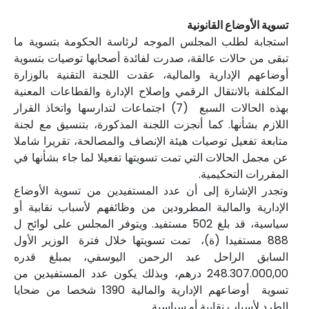
تسوية الأوضاع القانونية
استجابة لطلب المجلس الموجه لرئاسة الحكومة بتسوية ما
تبقى من حالات عالقة، صدرت لفائدة أصحابها توصيات بتسوية
أوضاعهم الإدارية والمالية، عقدت اللجنة التقنية بالوزارة
المكلفة بالانتقال الرقمي وإصلاح الإدارة والقطاعات المعنية
بهذه الحالات السبع (7) اجتماعات لتدارسها واتخاذ القرار
اللازم بشأنها. كما أنجزت اللجنة المذكورة، بتنسيق مع لجنة
متابعة تفعيل توصيات هيئة الإنصاف والمصالحة، تقريرا شاملا
عن مجمل الحالات التي تمت تسويتها تفعيلا لما جاء بشأنها في
المقررات التحكيمية.
وتجدر الإشارة إلى أن عدد المستفيدين من تسوية الأوضاع
الإدارية والمالية المطرودين من وظائفهم لأسباب نقابية أو
سياسية، قد بلغ 502 مستفيد. ويتوفر المجلس على لوائح ل
888 مستفيدا (ة)، تمت تسويتها خلال فترة الوزير الأول
السابق الراحل عبد الرحمن اليوسفي، بمبلغ قدره
248.307.000,00 درهم، وبذلك يكون عدد المستفيدين من
تسوية أوضاعهم الإدارية والمالية 1390 شخصا من ضحايا
الطرد لأسباب نقابية أو سياسية.