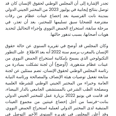
تجدر الإشارة إلى أن المجلس الوطني لحقوق الإنسان كان قد
توصل بنتائج إيجابية في يوليوز 2023 من المختبر الجيني الدولي
بمدينة نانت الفرنسية بعد إخضاع عينات عظام من رفات
مفترضة للضحايا سبق تسليمها للمختبر، بعد أن تعذر، في
مرحلة سابقة، استخراج الحمض النووي وإجراء التحاليل لتحديد
هويات أصحابها، بسبب تدهور حالتها.
وكان المجلس قد أوضح في تقريره السنوي عن حالة حقوق
الإنسان بالمغرب برسم سنة 2022 أنه بعد الاطلاع على التطور
التكنولوجي الذي يسمح بإمكانية استخراج الحمض النووي من
عينات عظام متدهورة، (أوضح) أن لجنة تشكلت بمبادرة من
رئاسة المجلس الوطني لحقوق الإنسان، تضم ممثلين عن لجنة
متابعة تفعيل توصيات هيئة الإنصاف والمصالحة ورئاسة النيابة
العامة وخبراء من المختبر الجيني الوطني للشرطة العلمية
ومصلحة الطب الشرعي بالمستشفى الجامعي بالدار البيضاء،
قد قامت في يونيو 2022 بزيارة عمل للمختبر الجيني الدولي
بنانت-فرنسا من أجل إخضاع عينتين من مجموع العينات
المتبقية لدى المختبر الدولي لعملية استخراج الحمض النووي.
وقد أعلن المجلس في تقريره السنوي الأخير التوصل في