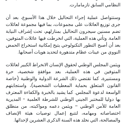
النظامي السابق تازمامارت.
وستتواصل عملية إجراء التحاليل خلال هذا الأسبوع، بعد أن
جرى توزيع العائلات على مجموعات، بما فيها مجموعة لعائلات
تضم مسنين سيجرون التحاليل بمنازلهم، تحت إشراف النيابة
العامة. وتأتي هذه العملية، التي انخرطت فيها عائلات المتوفين،
بعد أن أصبح التطور التكنولوجي يتيح إمكانية استخراج الحمض
النووي من عينات عظام متدهورة لتحديد هويات أصحابها.
ويثمن المجلس الوطني لحقوق الإنسان الانخراط الكبير لعائلات
المتوفين في هذه العملية، بعد موافقةٍ شخصية، حرة
ومستنيرة، كما تقتضي ذلك الشرعة الدولية والوطنية (خاصة
القانون المتعلق بحماية المعطيات الشخصية)، واستجابتهم
الواسعة لدعوة المجلس. كما يشيد بالخبرة والكفاءة المعترف
بها دوليا للمختبر الجيني الوطني للشرطة العلمية - المديرية
العامة للأمن الوطني – ويثمن دعمه ومواكبته، من منطلق
اختصاصاته ومهامه، لتتبع إعمال توصيات هيئة الإنصاف
والمصالحة، التي نخلد هذه السنة الذكرى العشرين لإحداثها.