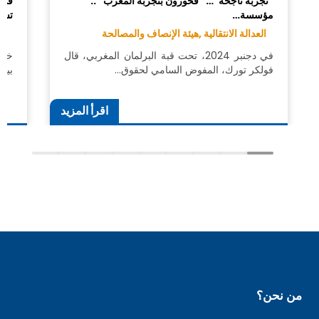
"تجربة ناجحة"… "فخورون بتجربة المغرب" ..
في 
مؤسسة…
تست
العدالة الانتقالية ,
هيئة الإنصاف والمصالحة
هي
في دجنبر 2024، تحت قبة البرلمان المغربي، قال
خلا
فولكر تورك، المفوض السامي لحقوق…
بيروت، ي
اقرأ المزيد
من نحن؟