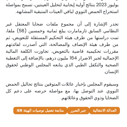
يوليوز 2023 بنتائج أولية إيجابية لتحليل العينتين، تسمح بمواصلة
استخراج الحمض النووي لباقي العينات المتبقية المشابهة.
تجدر الإشارة إلى أن مجموع ملفات ضحايا المعتقل غير
النظامي السابق تازمامارت يبلغ ثمانية وخمسين (58) ملفا،
تمت دراستها من طرف هيئة التحكيم المستقلة للتعويض، ثم
من طرف هيئة الإنصاف والمصالحة، التي أصدرت لفائدتهم
مقررات تحكيمية قاضية بالتعويض، تجاوزت الكلفة المالية
الإجمالية لجبر الاضرار 164 مليون درهم، بالإضافة إلى التغطية
الصحية والتكفل الطبي الذي يتابعه المجلس الوطني لحقوق
الإنسان.
وسيقوم المجلس بإخبار عائلات المتوفين بنتائج تحاليل الحمض
النووي عند التوصل بها، مع مواصلة حرصه على دعم كل
الضحايا وذوي الحقوق وعائلاتهم.
العدالة الانتقالية
جبر الضرر
متابعة تفعيل توصيات الهيئة IER