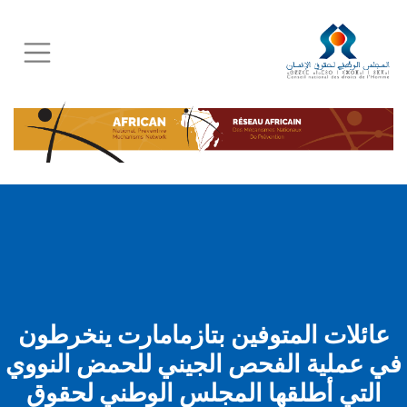
Skip
to
main
content
عائلات المتوفين بتازمامارت ينخرطون
في عملية الفحص الجيني للحمض النووي
التي أطلقها المجلس الوطني لحقوق